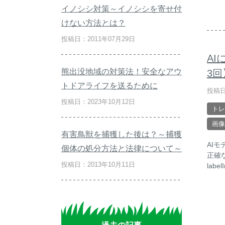
イノシシ対策～イノシシを寄せ付
けない方法とは？
投稿日：2011年07月29日
A
熊出没地域の対策法！安全なアウ
3回
トドアライフを送るために
投稿日
投稿日：2023年10月12日
トレ
画像
有害鳥獣を捕獲した後は？～捕獲
AI
個体の処分方法と法律について～
正確
投稿日：2013年10月11日
lab