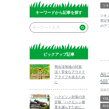
ツキ
キーワードから記事を探す
ツキ
実証
のア
ピックアップ記事
熊出没地域の対策
法！安全なアウトド
A
アライフを送るため
5
に
投稿日
ハクビシン対策の決
YO
定版「ハクビシン被
AI
害を減らすために」