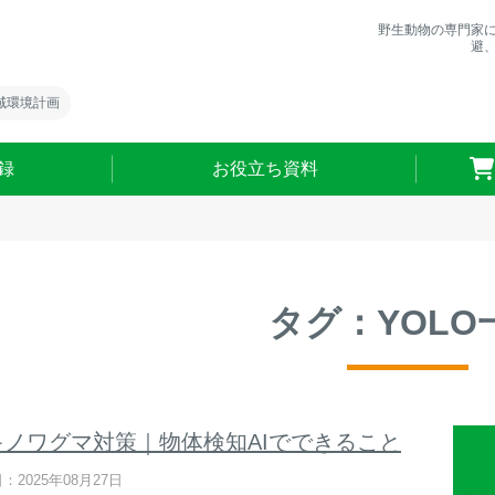
野生動物の専門家
避
域環境計画
録
お役立ち資料
タグ：YOLO
キノワグマ対策｜物体検知AIでできること
：2025年08月27日