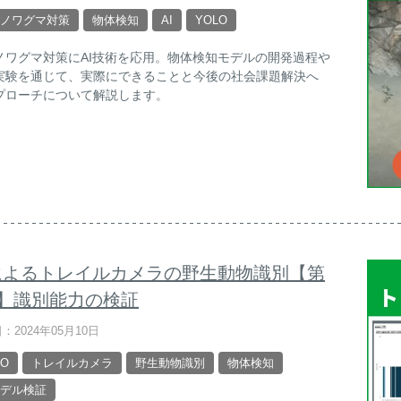
ノワグマ対策
物体検知
AI
YOLO
ノワグマ対策にAI技術を応用。物体検知モデルの開発過程や
実験を通じて、実際にできることと今後の社会課題解決へ
プローチについて解説します。
Iによるトレイルカメラの野生動物識別【第
回】識別能力の検証
：2024年05月10日
LO
トレイルカメラ
野生動物識別
物体検知
モデル検証