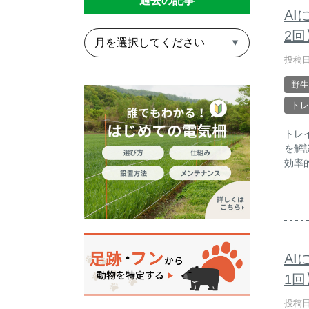
過去の記事
A
2回
投稿日
野生
トレ
トレ
を解
効率的
A
1
投稿日