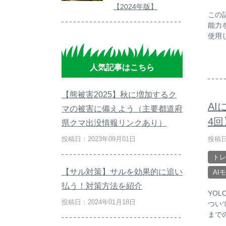
【2024年版】
この
能力
使用
人気記事はこちら
【熊被害2025】秋に増加するク
A
マの被害に備えよう（主要都道府
4
県クマ出没情報リンクあり）
投稿日
投稿日：2023年09月01日
トレ
【サル対策】サルを効果的に追い
AI
払う！対策方法を紹介
YO
投稿日：2024年01月18日
つい
まで