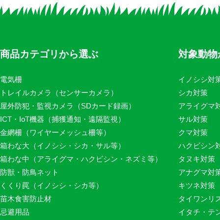
商品カテゴリから選ぶ
対象動物
電気柵
イノシシ対
トレイルカメラ（センサーカメラ）
シカ対策
屋外防犯・監視カメラ（SDカード録画）
アライグマ
ICT・IoT機器（捕獲通知・遠隔監視）
サル対策
金網柵（ワイヤーメッシュ柵等）
クマ対策
箱わな大（イノシシ・シカ・サル等）
ハクビシン
箱わな中（アライグマ・ハクビシン・ネズミ等）
タヌキ対策
防獣・防鳥ネット
アナグマ対
くくり罠（イノシシ・シカ等）
キツネ対策
苗木食害防止材
タイワンリ
忌避用品
イタチ・テ