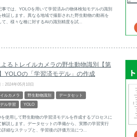
記事では、YOLOを用いて学習済みの物体検知モデルの識別
を検証します。異なる地域で撮影された野生動物の動画を
して、様々な種に対するAIの識別精度を試...
Iによるトレイルカメラの野生動物識別【第
回】YOLOの「学習済モデル」の作成
：2024年05月10日
イルカメラ
野生動物識別
データセット
モデル学習
YOLO
LOを使用して野生動物の学習済モデルを作成するプロセスに
て解説します。データセットの準備から、実際の学習実行
の詳細なステップと、学習後の評価方法につ...