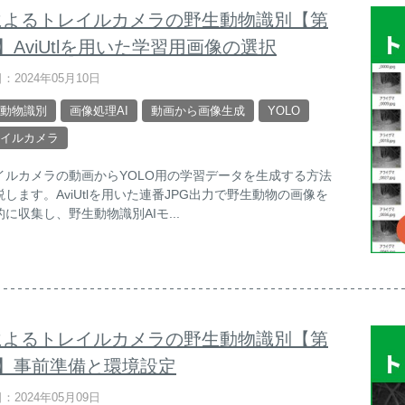
Iによるトレイルカメラの野生動物識別【第
】AviUtlを用いた学習用画像の選択
：2024年05月10日
動物識別
画像処理AI
動画から画像生成
YOLO
イルカメラ
イルカメラの動画からYOLO用の学習データを生成する方法
説します。AviUtlを用いた連番JPG出力で野生動物の画像を
に収集し、野生動物識別AIモ...
Iによるトレイルカメラの野生動物識別【第
回】事前準備と環境設定
：2024年05月09日