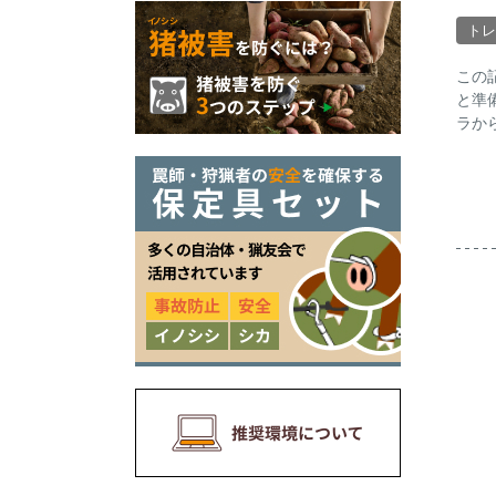
トレ
この
と準
ラか