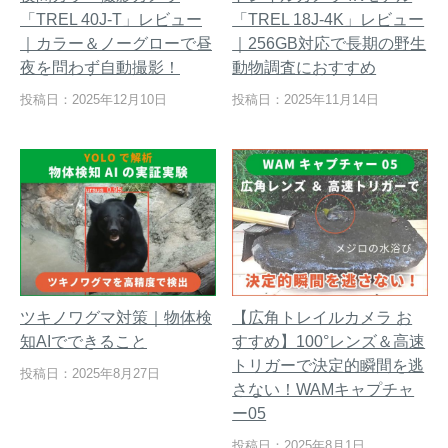
「TREL 40J-T」レビュー
「TREL 18J-4K」レビュー
｜カラー＆ノーグローで昼
｜256GB対応で長期の野生
夜を問わず自動撮影！
動物調査におすすめ
投稿日：2025年12月10日
投稿日：2025年11月14日
ツキノワグマ対策｜物体検
【広角トレイルカメラ お
知AIでできること
すすめ】100°レンズ＆高速
トリガーで決定的瞬間を逃
投稿日：2025年8月27日
さない！WAMキャプチャ
ー05
投稿日：2025年8月1日