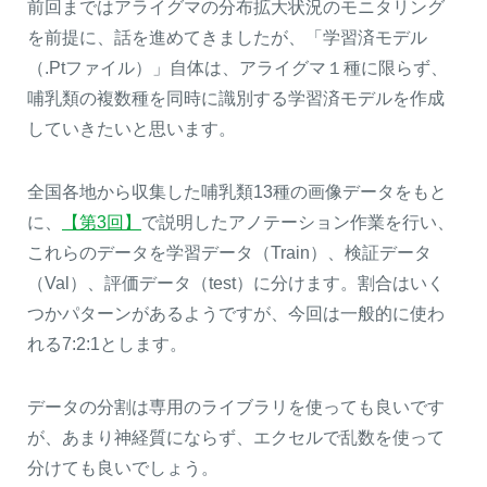
前回まではアライグマの分布拡大状況のモニタリング
を前提に、話を進めてきましたが、「学習済モデル
（.Ptファイル）」自体は、アライグマ１種に限らず、
哺乳類の複数種を同時に識別する学習済モデルを作成
していきたいと思います。
全国各地から収集した哺乳類13種の画像データをもと
に、
【第3回】
で説明したアノテーション作業を行い、
これらのデータを学習データ（Train）、検証データ
閉じる
（Val）、評価データ（test）に分けます。割合はいく
つかパターンがあるようですが、今回は一般的に使わ
れる7:2:1とします。
データの分割は専用のライブラリを使っても良いです
が、あまり神経質にならず、エクセルで乱数を使って
分けても良いでしょう。