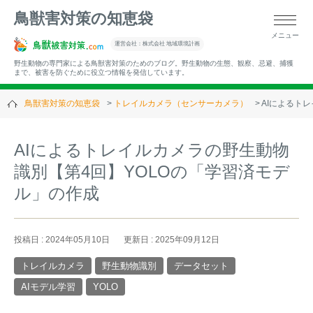
鳥獣害対策の知恵袋
メニュー
▼キーワードから記事を探す
運営会社：株式会社 地域環境計画
野生動物の専門家による鳥獣害対策のためのブログ。野生動物の生態、観察、忌避、捕獲
まで、被害を防ぐために役立つ情報を発信しています。
鳥獣害対策の知恵袋
トレイルカメラ（センサーカメラ）
AIによるト
▼カテゴリーから選ぶ
AIによるトレイルカメラの野生動物
識別【第4回】YOLOの「学習済モデ
▼過去の記事
ル」の作成
投稿日 : 2024年05月10日
更新日 : 2025年09月12日
トレイルカメラ
野生動物識別
データセット
AIモデル学習
YOLO