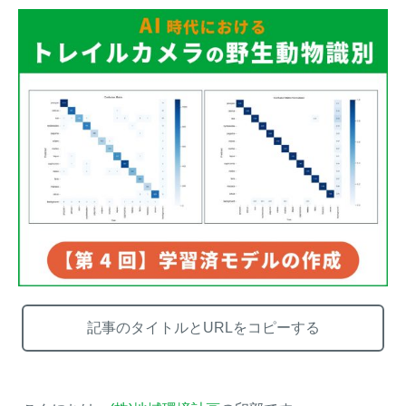
熊出没地域の対策法！安全な
ハクビシン対策の決定版「ハ
アウトドアライフを送るため
クビシン被害を減らすため
に
に」【2024年版】
メルマガ登録
お役立ち資料
ご相談
オンライン
お問い合わせ
ショップ
記事のタイトルとURLをコピーする