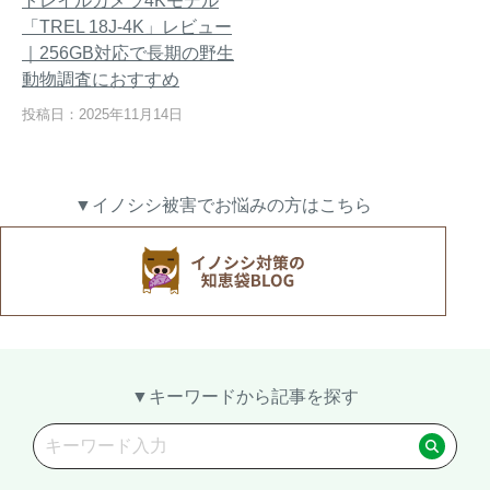
トレイルカメラ4Kモデル
「TREL 18J-4K」レビュー
｜256GB対応で長期の野生
動物調査におすすめ
熊出没地域の対策法！安全な
ハクビシン対策の決定版「ハ
投稿日：2025年11月14日
アウトドアライフを送るため
クビシン被害を減らすため
に
に」【2024年版】
▼イノシシ被害でお悩みの方はこちら
メルマガ登録
お役立ち資料
ご相談
オンライン
お問い合わせ
ショップ
▼キーワードから記事を探す