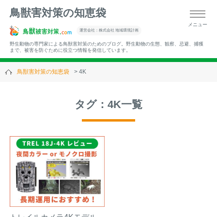
鳥獣害対策の知恵袋
メニュー
▼キーワードから記事を探す
運営会社：株式会社 地域環境計画
野生動物の専門家による鳥獣害対策のためのブログ。野生動物の生態、観察、忌避、捕獲
まで、被害を防ぐために役立つ情報を発信しています。
鳥獣害対策の知恵袋
4K
▼カテゴリーから選ぶ
タグ：4K一覧
▼過去の記事