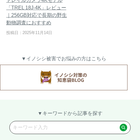
トレイルカメラ4Kモデル
「TREL 18J-4K」レビュー
｜256GB対応で長期の野生
動物調査におすすめ
熊出没地域の対策法！安全な
ハクビシン対策の決定版「ハ
投稿日：2025年11月14日
アウトドアライフを送るため
クビシン被害を減らすため
に
に」【2024年版】
▼イノシシ被害でお悩みの方はこちら
メルマガ登録
お役立ち資料
ご相談
オンライン
お問い合わせ
ショップ
▼キーワードから記事を探す