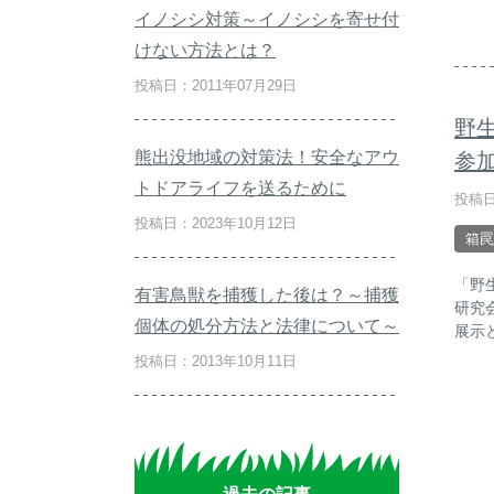
イノシシ対策～イノシシを寄せ付
けない方法とは？
投稿日：2011年07月29日
野
熊出没地域の対策法！安全なアウ
参
トドアライフを送るために
投稿日
投稿日：2023年10月12日
箱罠
「野
有害鳥獣を捕獲した後は？～捕獲
研究
個体の処分方法と法律について～
展示
投稿日：2013年10月11日