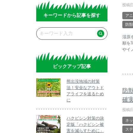
投稿日
キーワードから記事を探す
アニ
防獣
湿原
順を
やイ
ピックアップ記事
熊出没地域の対策
法！安全なアウトド
防
アライフを送るため
確
に
投稿日
ハクビシン対策の決
ネッ
定版「ハクビシン被
ステ
害を減らすために」