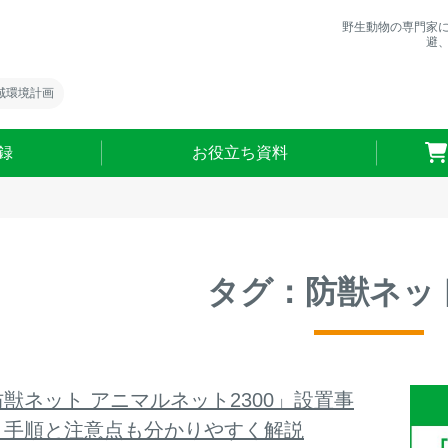
野生動物の専門家
避
域環境計画
録
お役立ち資料
タグ：防獣ネッ
獣ネット アニマルネット2300」設置事
：手順と注意点も分かりやすく解説