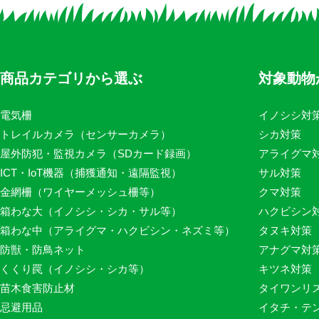
商品カテゴリから選ぶ
対象動物
電気柵
イノシシ対
トレイルカメラ（センサーカメラ）
シカ対策
屋外防犯・監視カメラ（SDカード録画）
アライグマ
ICT・IoT機器（捕獲通知・遠隔監視）
サル対策
金網柵（ワイヤーメッシュ柵等）
クマ対策
箱わな大（イノシシ・シカ・サル等）
ハクビシン
箱わな中（アライグマ・ハクビシン・ネズミ等）
タヌキ対策
防獣・防鳥ネット
アナグマ対
くくり罠（イノシシ・シカ等）
キツネ対策
苗木食害防止材
タイワンリ
忌避用品
イタチ・テ