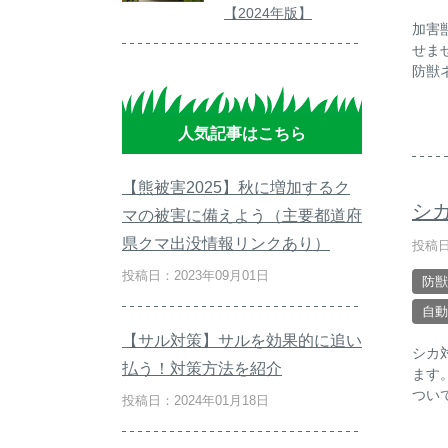
【2024年版】
加害
せま
防獣
人気記事はこちら
【熊被害2025】秋に増加するク
シ
マの被害に備えよう（主要都道府
県クマ出没情報リンクあり）
投稿日
投稿日：2023年09月01日
防獣
自動
【サル対策】サルを効果的に追い
シカ
払う！対策方法を紹介
ます
つい
投稿日：2024年01月18日