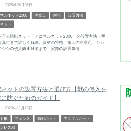
：2025年08月06日
マルネット2300
注意点
解説
設置方法
ネット
を守る防獣ネット「アニマルネット2300」の設置方法・手
写真付きで詳しく解説。資材の特徴、施工の注意点、シカ
ノシシの侵入防止対策まで、実際の設置事例...
獣ネットの設置方法と選び方【獣の侵入を
実に防ぐためのガイド】
：2023年11月15日
ト柵
フェンス
防獣ネット
アニマルネット
ンレス線