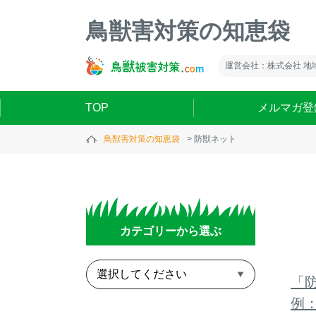
鳥獣害対策の知恵袋
運営会社：株式会社 地
TOP
メルマガ登
鳥獣害対策の知恵袋
防獣ネット
カテゴリーから選ぶ
「防
例