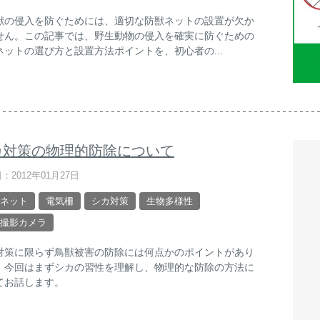
獣の侵入を防ぐためには、適切な防獣ネットの設置が欠か
せん。この記事では、野生動物の侵入を確実に防ぐための
ネットの選び方と設置方法ポイントを、初心者の...
カ対策の物理的防除について
：2012年01月27日
ネット
電気柵
シカ対策
生物多様性
撮影カメラ
対策に限らず鳥獣被害の防除には何点かのポイントがあり
。今回はまずシカの習性を理解し、物理的な防除の方法に
てお話します。