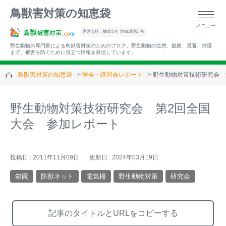
鳥獣害対策の知恵袋
メニュー
▼キーワードから記事を探す
運営会社：株式会社 地域環境計画
野生動物の専門家による鳥獣害対策のためのブログ。野生動物の生態、観察、忌避、捕獲
まで、被害を防ぐために役立つ情報を発信しています。
鳥獣害対策の知恵袋
学会・講習会レポート
野生動物対策技術研究会 
▼カテゴリーから選ぶ
野生動物対策技術研究会 第2回全国
大会 参加レポート
▼過去の記事
投稿日 : 2011年11月09日
更新日 : 2024年03月19日
箱罠
防獣ネット
電気柵
野生動物対策
研究会
記事のタイトルとURLをコピーする