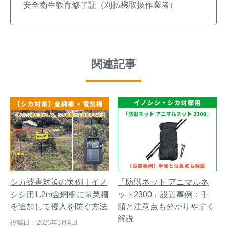
安全衛生教育修了証（刈払機取扱作業者）
関連記事
シカ被害対策の実例｜イノ
「防獣ネット アニマルネ
シシ用1.2m金網柵に電気柵
ット2300」設置事例：手
を追加して侵入を防ぐ方法
順と注意点も分かりやすく
解説
投稿日：2026年3月4日