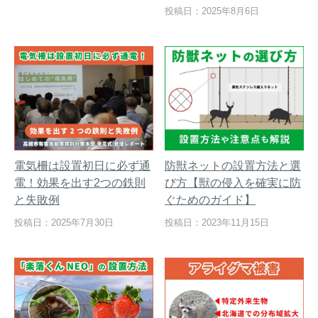
投稿日：2025年8月6日
電気柵は設置初日に必ず通
防獣ネットの設置方法と選
電！効果を出す2つの鉄則
び方【獣の侵入を確実に防
と失敗例
ぐためのガイド】
投稿日：2025年7月30日
投稿日：2023年11月15日