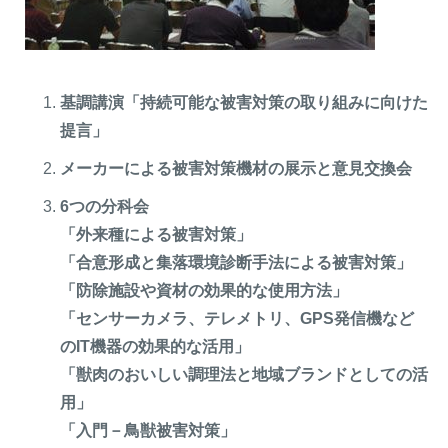
基調講演「持続可能な被害対策の取り組みに向けた
提言」
メーカーによる被害対策機材の展示と意見交換会
6つの分科会
「外来種による被害対策」
閉じる
「合意形成と集落環境診断手法による被害対策」
「防除施設や資材の効果的な使用方法」
「センサーカメラ、テレメトリ、GPS発信機など
のIT機器の効果的な活用」
「獣肉のおいしい調理法と地域ブランドとしての活
用」
「入門－鳥獣被害対策」