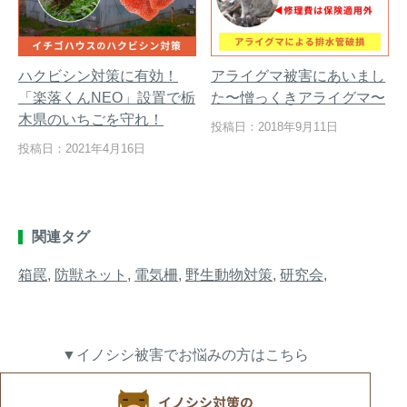
ハクビシン対策に有効！
アライグマ被害にあいまし
「楽落くんNEO」設置で栃
た〜憎っくきアライグマ〜
木県のいちごを守れ！
投稿日：2018年9月11日
投稿日：2021年4月16日
関連タグ
箱罠
,
防獣ネット
,
電気柵
,
野生動物対策
,
研究会
,
▼イノシシ被害でお悩みの方はこちら