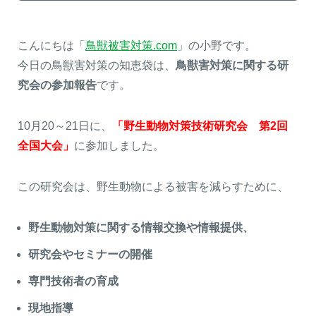
こんにちは「
鳥獣被害対策.com
」の小野です。
今日の鳥獣害対策の知恵袋は、
鳥獣害対策に関する研
熊出没地域の対策法！安全な
ハクビシン対策の決定版「ハ
究会の参加報告
です。
アウトドアライフを送るため
クビシン被害を減らすため
に
に」【2024年版】
10月20～21日に、
「野生動物対策技術研究会 第2回
全国大会」
に参加しました。
メルマガ登録
お役立ち資料
この研究会は、野生動物による被害を減らすために、
野生動物対策に関する情報交換や情報提供、
ご相談
オンライン
研究会やセミナーの開催
お問い合わせ
ショップ
専門技術者の育成
現地指導