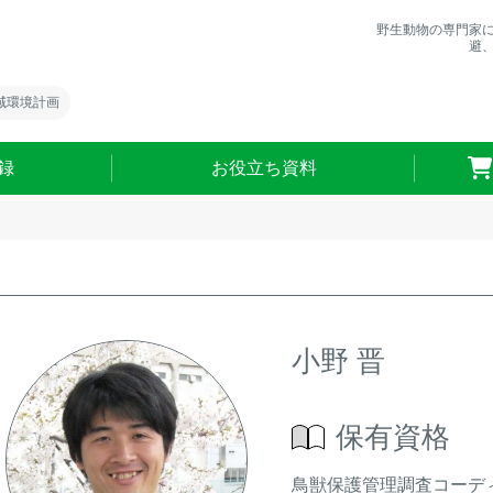
野生動物の専門家
避
域環境計画
録
お役立ち資料
小野 晋
保有資格
鳥獣保護管理調査コーデ