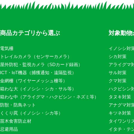
商品カテゴリから選ぶ
対象動物
電気柵
イノシシ対
トレイルカメラ（センサーカメラ）
シカ対策
屋外防犯・監視カメラ（SDカード録画）
アライグマ
ICT・IoT機器（捕獲通知・遠隔監視）
サル対策
金網柵（ワイヤーメッシュ柵等）
クマ対策
箱わな大（イノシシ・シカ・サル等）
ハクビシン
箱わな中（アライグマ・ハクビシン・ネズミ等）
タヌキ対策
防獣・防鳥ネット
アナグマ対
くくり罠（イノシシ・シカ等）
キツネ対策
苗木食害防止材
タイワンリ
忌避用品
イタチ・テ