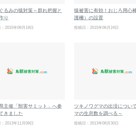
ぐるみの猿対策～群れ把握と
猿被害に有効！おじろ用心
作り
護柵）の設置
：2015年08月19日
投稿日：2015年06月24日
県主催「獣害サミット」へ参
ツキノワグマの出没につい
てきました
マの生息数を調べる～
：2013年11月09日
投稿日：2013年08月30日