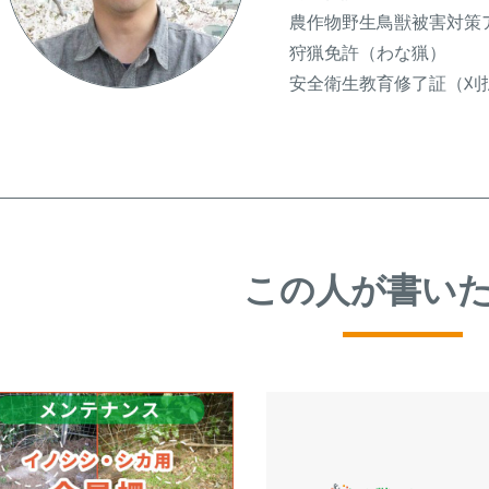
農作物野生鳥獣被害対策
狩猟免許（わな猟）
安全衛生教育修了証（刈
この人が書い