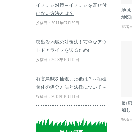
イノシシ対策～イノシシを寄せ付
地域
けない方法とは？
地図
投稿日：2011年07月29日
投稿日
熊出没地域の対策法！安全なアウ
トドアライフを送るために
投稿日：2023年10月12日
有害鳥獣を捕獲した後は？～捕獲
個体の処分方法と法律について～
投稿日：2013年10月11日
長崎
加し
投稿日