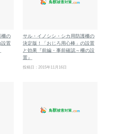
護柵の
サル・イノシシ・シカ用防護柵の
の設置
決定版！「おじろ用心棒」の設置
』
と効果『前編・事前確認～柵の設
置』
投稿日：2015年11月16日