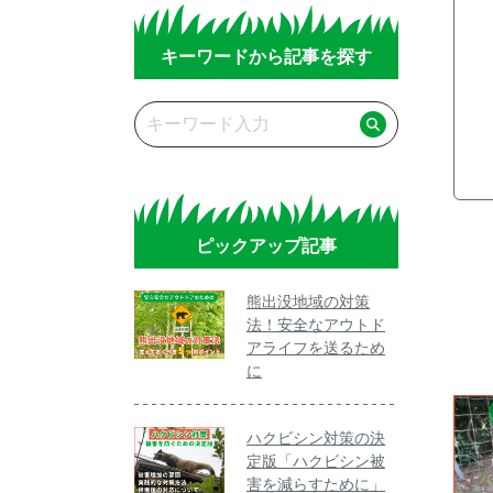
キーワードから記事を探す
ピックアップ記事
熊出没地域の対策
法！安全なアウトド
アライフを送るため
に
ハクビシン対策の決
定版「ハクビシン被
害を減らすために」