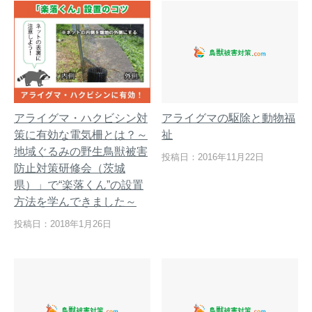
アライグマ・ハクビシン対
アライグマの駆除と動物福
策に有効な電気柵とは？～
祉
地域ぐるみの野生鳥獣被害
投稿日：2016年11月22日
防止対策研修会（茨城
県）」で“楽落くん”の設置
方法を学んできました～
投稿日：2018年1月26日