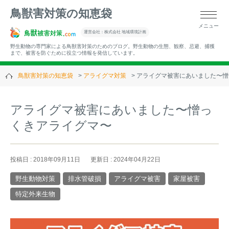
鳥獣害対策の知恵袋
メニュー
▼キーワードから記事を探す
運営会社：株式会社 地域環境計画
野生動物の専門家による鳥獣害対策のためのブログ。野生動物の生態、観察、忌避、捕獲
まで、被害を防ぐために役立つ情報を発信しています。
鳥獣害対策の知恵袋
アライグマ対策
アライグマ被害にあいました〜憎
▼カテゴリーから選ぶ
アライグマ被害にあいました〜憎っ
くきアライグマ〜
▼過去の記事
投稿日 : 2018年09月11日
更新日 : 2024年04月22日
野生動物対策
排水管破損
アライグマ被害
家屋被害
特定外来生物