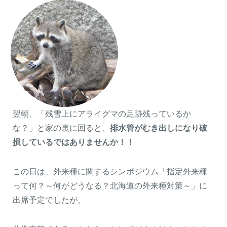
翌朝、「残雪上にアライグマの足跡残っているか
な？」と家の裏に回ると、
排水管がむき出しになり破
閉じる
損しているではありませんか！！
この日は、外来種に関するシンポジウム「指定外来種
って何？～何がどうなる？北海道の外来種対策～」に
出席予定でしたが、