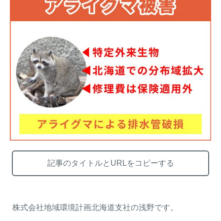
熊出没地域の対策法！安全な
ハクビシン対策の決定版「ハ
アウトドアライフを送るため
クビシン被害を減らすため
に
に」【2024年版】
メルマガ登録
お役立ち資料
記事のタイトルとURLをコピーする
ご相談
オンライン
お問い合わせ
ショップ
株式会社地域環境計画北海道支社の浅野です。