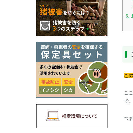
6
こ
こ
で
つ