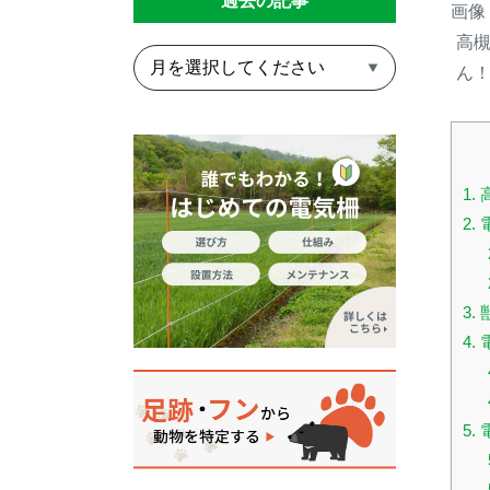
過去の記事
画像
高
ん
1
2
3
4
5