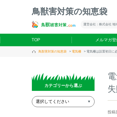
鳥獣害対策の知恵袋
運営会社：株式会社 地
TOP
メルマガ登
鳥獣害対策の知恵袋
電気柵
電気柵は設置初日に
電
カテゴリーから選ぶ
失
投稿日