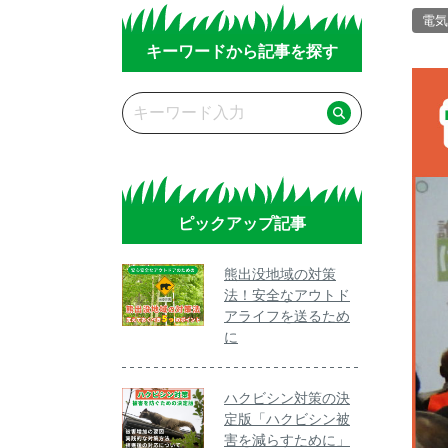
電気
キーワードから記事を探す
ピックアップ記事
熊出没地域の対策
法！安全なアウトド
アライフを送るため
に
ハクビシン対策の決
定版「ハクビシン被
害を減らすために」