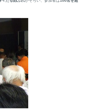
錚々たる顔ぶれ
がそろい、参加者は
100名を超