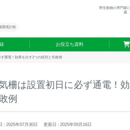
野生動物の専門家
避
域環境計画
録
お役立ち資料
必ず通電！効果を出す2つの鉄則と失敗例
気柵は設置初日に必ず通電！効
敗例
 : 2025年07月30日
更新日 : 2025年09月16日