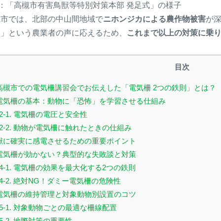
：「高槻市有害鳥獣等特別対策本部 発足式」の様子
槻市では、北部の中山間地域で
ニホンジカによる農作物被害
が
！」という農業者の声に応えるため、
これまで以上の対策に乗
目次
. 高槻市での電気柵講習会でお伝えした「電気柵 2つの鉄則」とは？
. 電気柵の基本：動物に「恐怖」を学習させる仕組み
2-1. 電気柵の電圧と安全性
2-2. 動物が電気柵に触れたときの仕組み
. 獣に確実に感電させるための重要ポイント
. 電気柵が効かない？典型的な失敗談と対策
4-1. 電気柵の効果を最大化する2つの鉄則
4-2. 絶対NG！ダミー電気柵の危険性
. 電気柵の維持管理と対象動物別設置のコツ
5-1. 対象動物ごとの最適な柵線配置
5-2. 地際対策の重要性