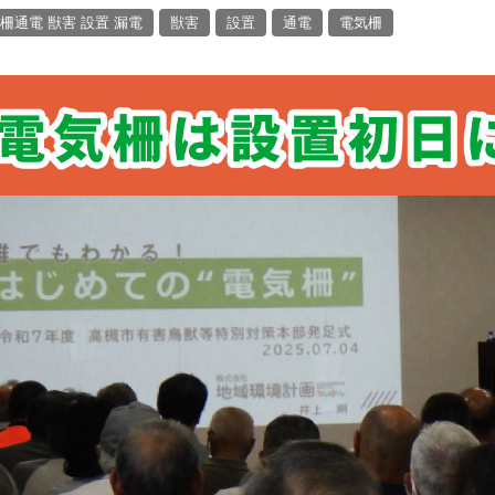
柵通電 獣害 設置 漏電
獣害
設置
通電
電気柵