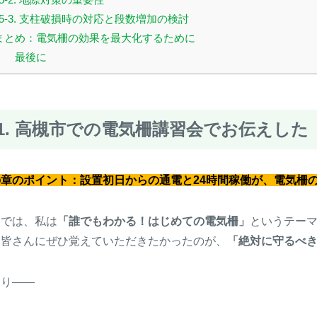
5-3. 支柱破損時の対応と段数増加の検討
. まとめ：電気柵の効果を最大化するために
最後に
1. 高槻市での電気柵講習会でお伝えした
の章のポイント：設置初日からの通電と24時間稼働が、電気柵
こでは、私は
「誰でもわかる！はじめての電気柵」
というテー
、皆さんにぜひ覚えていただきたかったのが、
「絶対に守るべき
まり――