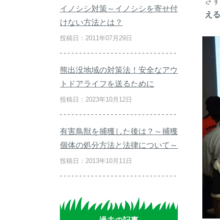
さ
イノシシ対策～イノシシを寄せ付
え
けない方法とは？
投稿日：2011年07月29日
熊出没地域の対策法！安全なアウ
トドアライフを送るために
投稿日：2023年10月12日
有害鳥獣を捕獲した後は？～捕獲
個体の処分方法と法律について～
投稿日：2013年10月11日