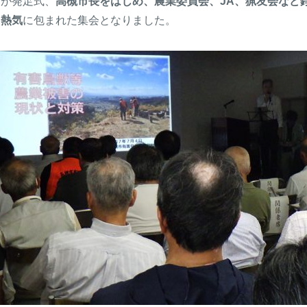
すが発足式、
高槻市長をはじめ、農業委員会、JA、猟友会など
る熱気
に包まれた集会となりました。