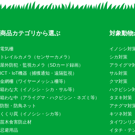
商品カテゴリから選ぶ
対象動物
電気柵
イノシシ対
トレイルカメラ（センサーカメラ）
シカ対策
屋外防犯・監視カメラ（SDカード録画）
アライグマ
ICT・IoT機器（捕獲通知・遠隔監視）
サル対策
金網柵（ワイヤーメッシュ柵等）
クマ対策
箱わな大（イノシシ・シカ・サル等）
ハクビシン
箱わな中（アライグマ・ハクビシン・ネズミ等）
タヌキ対策
防獣・防鳥ネット
アナグマ対
くくり罠（イノシシ・シカ等）
キツネ対策
苗木食害防止材
タイワンリ
忌避用品
イタチ・テ