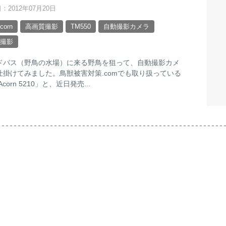
：2012年07月20日
Acorn
高画質撮影
TM550
自動撮影カメラ
撮影
ドバス（野鳥の水場）に来る野鳥を狙って、自動撮影カメ
仕掛けてみました。鳥獣被害対策.comでも取り扱っている
 Acorn 5210」と、近日発売...