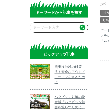
投稿日
キーワードから記事を探す
Ltl 
野鳥
バー
ラを
「Ltl
ピックアップ記事
熊出没地域の対策
法！安全なアウトド
アライフを送るため
に
ハクビシン対策の決
定版「ハクビシン被
害を減らすために」