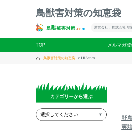
鳥獣害対策の知恵袋
運営会社：株式会社 地
TOP
メルマガ登
鳥獣害対策の知恵袋
Ltl Acorn
カテゴリーから選ぶ
野
実