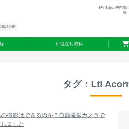
野生動物の専門家
避
域環境計画
録
お役立ち資料
タグ：Ltl Aco
鳥の撮影はできるのか？自動撮影カメラで
験しました