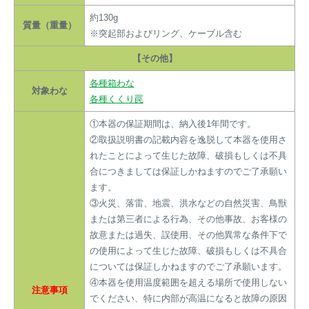
約130g
質量（重量）
※突起部およびリング、ケーブル含む
【その他】
各種箱わな
対象わな
各種くくり罠
①本器の保証期間は、納入後1年間です。
②取扱説明書の記載内容を逸脱して本器を使用さ
れたことによって生じた故障、破損もしくは不具
合につきましては保証しかねますのでご了承願い
ます。
③火災、落雷、地震、洪水などの自然災害、鳥獣
または第三者による行為、その他事故、お客様の
故意または過失、誤使用、その他異常な条件下で
の使用によって生じた故障、破損もしくは不具合
については保証しかねますのでご了承願います。
④本器を使用温度範囲を超える場所で使用しない
注意事項
でください、特に内部が高温になると故障の原因