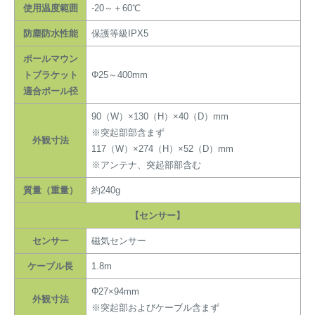
使用温度範囲
-20～＋60℃
防塵防水性能
保護等級IPX5
ポールマウン
トブラケット
Φ25～400mm
適合ポール径
90（W）×130（H）×40（D）mm
※突起部部含まず
外観寸法
117（W）×274（H）×52（D）mm
※アンテナ、突起部部含む
質量（重量）
約240g
【センサー】
センサー
磁気センサー
ケーブル長
1.8m
Φ27×94mm
外観寸法
※突起部およびケーブル含まず