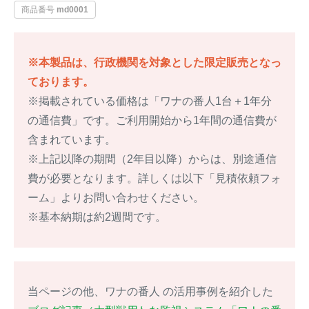
商品番号
md0001
イノシシ対策
キツネ対策
※本製品は、行政機関を対象とした限定販売となっ
シカ対策
タイワンリス対策
ております。
イタチ・テン・
※掲載されている価格は「ワナの番人1台＋1年分
アライグマ対策
マングース対策
の通信費」です。ご利用開始から1年間の通信費が
含まれています。
サル対策
ヌートリア対策
※上記以降の期間（2年目以降）からは、別途通信
費が必要となります。詳しくは以下「見積依頼フォ
クマ対策
ネズミ・モグラ対策
ーム」よりお問い合わせください。
※基本納期は約2週間です。
ハクビシン対策
鳥・カラス対策
ブラックバス・
タヌキ対策
ブルーギル対策
当ページの他、ワナの番人 の活用事例を紹介した