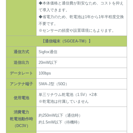
◆本体価格と通信費が割安なため、コストを抑え
て導入できます。
◆省電力のため、乾電池は1年から1年半程度交換
不要です。
※センサーの頻度や設置環境にもよります。
【通信端末（SGCEA-TM）】
通信方式
Sigfox通信
送信出力
20mW以下
データレート
100bps
アンテナ端子
SMA-J型（50Ω）
単三リチウム乾電池（1.5V）×2本
使用電池
※乾電池は付属していません
消費電力
約250mW以下（通信時）
乾電池動作時
約1.5mW以下（待機時）
（DC3V）