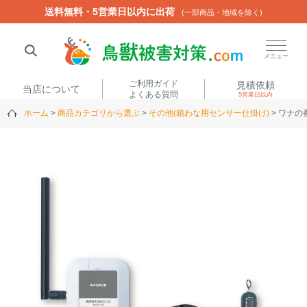
送料無料・5営業日以内に出荷
送料無料・5営業日以内に出荷
(一部商品・地域を除く)
(一部商品・地域を除く)
閉じる
メニュー
ご利用ガイド
見積依頼
当店について
よくある質問
5営業日以内
ホーム
商品カテゴリから選ぶ
その他(箱わな用センサー仕掛け)
ワナの番
人気ワード
楽落くん
ハイトシェルター
侵入禁刺
イノシッシ
いのししくん
TREL4G-R
アニマルネット2300
アニマルセンサー
商品カテゴリから選ぶ
箱わな
（アライグマ・ハ
電気柵
クビシン・ネズミ等）