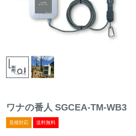
トレイルカメラ
（セン
防獣・防鳥ネット
サーカメラ）
屋外防犯・監視カメ
くくり罠
（イノシシ・
ラ
（SDカード録画）
シカ等）
ICT・IoT機器
（捕獲通
苗木食害防止材
知・遠隔監視）
金網柵
（ワイヤーメッシ
忌避用品
ュ柵等）
箱わな
（イノシシ・シ
漁網
カ・サル等）
ワナの番人 SGCEA-TM-WB3
対象動物から選ぶ
見積対応
送料無料
動物の種類から対策商品を選ぶ