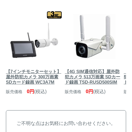
【7インチモニターセット】
【4G SIM通信対応】屋外防
【
屋外防犯カメラ 300万画素
犯カメラ 513万画素 SDカー
犯カ
SDカード録画 WC3A7M
ド録画 TSD-RUSD500SIM
ド録
0円
(税込)
0円
(税込)
販売価格
販売価格
販売
ご不明な点はお気軽にお問い合わせください。