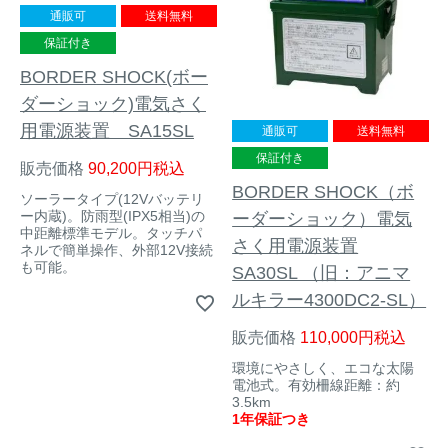
アナグマ対策
通販可
送料無料
保証付き
BORDER SHOCK(ボー
閉じる
ダーショック)電気さく
用電源装置 SA15SL
通販可
送料無料
保証付き
販売価格
90,200
税込
BORDER SHOCK（ボ
ソーラータイプ(12Vバッテリ
ー内蔵)。防雨型(IPX5相当)の
ーダーショック）電気
中距離標準モデル。タッチパ
さく用電源装置
ネルで簡単操作、外部12V接続
も可能。
SA30SL （旧：アニマ
ルキラー4300DC2-SL）
販売価格
110,000
税込
環境にやさしく、エコな太陽
電池式。有効柵線距離：約
3.5km
1年保証つき