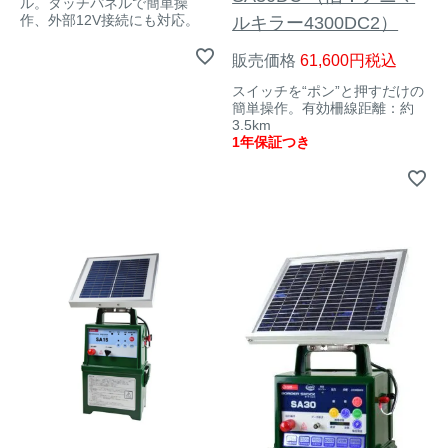
ル。タッチパネルで簡単操
作、外部12V接続にも対応。
ルキラー4300DC2）
イノシシ対策
キツネ対策
販売価格
61,600
税込
スイッチを“ポン”と押すだけの
シカ対策
タイワンリス対策
簡単操作。有効柵線距離：約
3.5km
1年保証つき
イタチ・テン・
アライグマ対策
マングース対策
サル対策
ヌートリア対策
クマ対策
ネズミ・モグラ対策
ハクビシン対策
鳥・カラス対策
ブラックバス・
タヌキ対策
ブルーギル対策