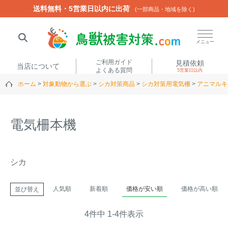
送料無料・5営業日以内に出荷
送料無料・5営業日以内に出荷
(一部商品・地域を除く)
(一部商品・地域を除く)
閉じる
メニュー
ご利用ガイド
見積依頼
当店について
よくある質問
5営業日以内
ホーム
対象動物から選ぶ
シカ対策商品
シカ対策用電気柵
アニマルキ
人気ワード
楽落くん
ハイトシェルター
侵入禁刺
イノシッシ
電気柵本機
いのししくん
TREL4G-R
アニマルネット2300
アニマルセンサー
シカ
商品カテゴリから選ぶ
人気順
新着順
価格が安い順
価格が高い順
並び替え
箱わな
（アライグマ・ハ
4
件中
1
-
4
件表示
電気柵
クビシン・ネズミ等）