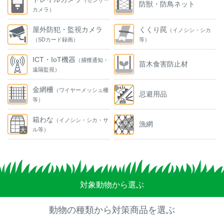
防獣・防鳥ネット
カメラ）
屋外防犯・監視カメラ
くくり罠
（イノシシ・シカ
（SDカード録画）
等）
ICT・IoT機器
（捕獲通知・
苗木食害防止材
遠隔監視）
金網柵
（ワイヤーメッシュ柵
忌避用品
等）
箱わな
（イノシシ・シカ・サ
漁網
ル等）
対象動物から選ぶ
動物の種類から対策商品を選ぶ