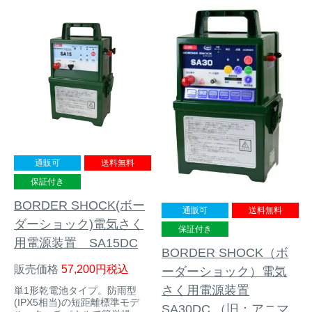
トレイルカメラ
（セン
防獣・防鳥ネット
サーカメラ）
屋外防犯・監視カメ
くくり罠
（イノシシ・
ラ
（SDカード録画）
シカ等）
ICT・IoT機器
（捕獲通
苗木食害防止材
知・遠隔監視）
金網柵
（ワイヤーメッシ
忌避用品
ュ柵等）
通販可
送料無料
保証付き
箱わな
（イノシシ・シ
漁網
カ・サル等）
BORDER SHOCK(ボー
通販可
送料無料
ダーショック)電気さく
保証付き
用電源装置 SA15DC
BORDER SHOCK（ボ
対象動物から選ぶ
販売価格
57,200
税込
ーダーショック）電気
さく用電源装置
単1形乾電池タイプ。防雨型
動物の種類から対策商品を選ぶ
(IPX5相当)の短距離標準モデ
SA30DC （旧：アニマ