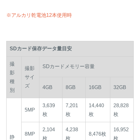
※アルカリ乾電池12本使用時
SDカード保存データ量目安
撮
SDカードメモリー容量
撮影
影
サイ
種
ズ
4GB
8GB
16GB
32GB
別
3,639
7,201
14,440
28,828
5MP
枚
枚
枚
枚
2,104
4,238
16,952
8MP
8,476枚
静
枚
枚
枚