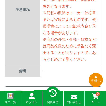
象外となります。
注意事項
※記載の数値はメーカー仕様書
または実験によるものです。使
用環境によっては記載内容と異
なる場合があります。
※商品の外観・仕様・価格など
は商品改良のために予告なく変
更することがありますので、あ
らかじめご了承ください。
備考
-
先頭へ
非通信モデル
0
機能・性能を比較できる便利な一覧表
商品一覧
ログイン
閲覧履歴
問い合わせ
カート
トレイルカメラ比較表