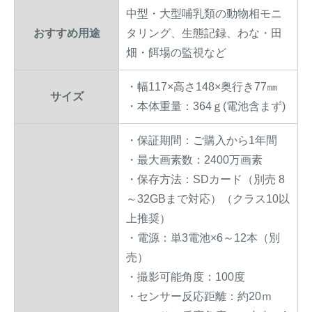
中型・大型哺乳類の動物相モニ
おすすめ用途
タリング、生態記録、わな・田
畑・餌場の監視など
・幅117×高さ148×奥行き77㎜
サイズ
・本体重量：364ｇ(電池含まず)
・保証期間：ご購入から1年間
・最大画素数：2400万画素
・保存方法：SDカード（別売 8
～32GBまで対応）（クラス10以
上推奨）
・電源：単3電池×6～12本（別
売）
・撮影可能角度：100度
・センサー反応距離：約20ｍ