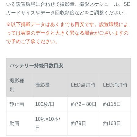
いる設置環境に合わせて撮影量、撮影スケジュール、SD
カードサイズやデータ回収頻度などをご調整ください。
※以下掲載データはあくまでも目安です。設置環境によ
っては実際のデータと大きく異なる場合がございますの
で予めご了承ください。
バッテリー持続日数目安
撮影種
撮影量
LED点灯時
LED消灯時
別
静止画
100枚/日
約72～80日
約115日
10秒×10本/
動画
約79日
約168日
日