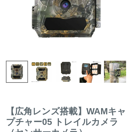
トレイルカメラ
（セン
防獣・防鳥ネット
サーカメラ）
屋外防犯・監視カメ
くくり罠
（イノシシ・
ラ
（SDカード録画）
シカ等）
ICT・IoT機器
（捕獲通
苗木食害防止材
知・遠隔監視）
金網柵
（ワイヤーメッシ
忌避用品
ュ柵等）
箱わな
（イノシシ・シ
漁網
カ・サル等）
【広角レンズ搭載】WAMキャ
対象動物から選ぶ
プチャー05 トレイルカメラ
動物の種類から対策商品を選ぶ