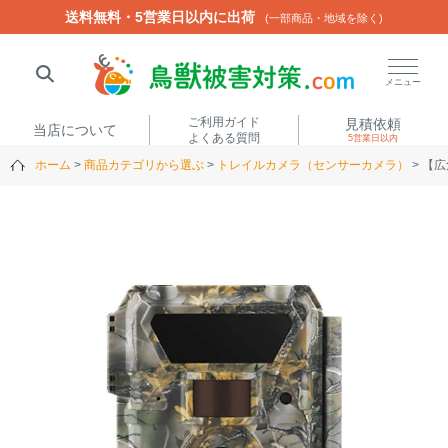
送料無料・5営業日以内に出荷
送料無料・5営業日以内に出荷
(一部商品・地域を除く)
(一部商品・地域を除く)
閉じる
メニュー
ご利用ガイド
見積依頼
当店について
よくある質問
5営業日以内
ホーム
商品カテゴリから選ぶ
トレイルカメラ（センサーカメラ）
【広
人気ワード
楽落くん
ハイトシェルター
侵入禁刺
イノシッシ
いのししくん
TREL4G-R
アニマルネット2300
アニマルセンサー
商品カテゴリから選ぶ
箱わな
（アライグマ・ハ
電気柵
クビシン・ネズミ等）