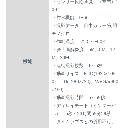
・センサー反応角度：（左右）1
00°
・防水機能：IP66
・撮影データ：日中カラー/夜間
モノクロ
・作動温度：-25℃～+60℃
・静止画解像度：5M、8M、12
M、24M
機能
・連続撮影枚数：1～5枚
・動画サイズ：FHD(1920×108
0)、HD(1280×720)、WVGA(800
×480)
・動画撮影時間：5～59秒
・ディレイモード（インターバ
ル）：5秒～23時間59分59秒
（タイムラプスとの併用不可。