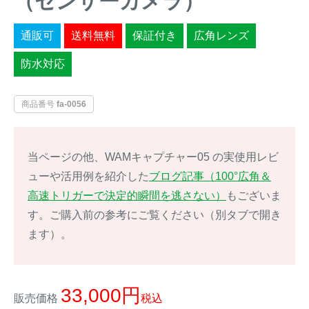
（センサーカメラ）
イノシシ対策
キツネ対策
通販可
送料無料
保証付き
広角レンズ
防水対応
シカ対策
タイワンリス対策
イタチ・テン・
商品番号
fa-0056
アライグマ対策
マングース対策
サル対策
ヌートリア対策
当ページの他、WAMキャプチャー05 の実使用レビ
ューや活用例を紹介した
ブログ記事（100°広角＆
クマ対策
ネズミ・モグラ対策
高速トリガーで決定的瞬間を逃さない）
もございま
す。ご購入前の参考にご覧ください（別タブで開き
ハクビシン対策
鳥・カラス対策
ます）。
ブラックバス・
タヌキ対策
ブルーギル対策
33,000
販売価格
税込