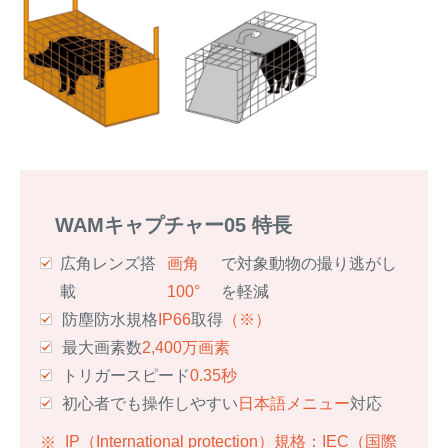
WAMキャプチャー05 特長
広角レンズ搭
画角
で対象動物の撮り逃がし
載
100°
を軽減
防塵防水規格
IP66
取得
（※）
最大画素数
2,400万画素
トリガースピード
0.35秒
初心者でも操作しやすい
日本語メニュー
対応
IP（International protection）規格：IEC（国際