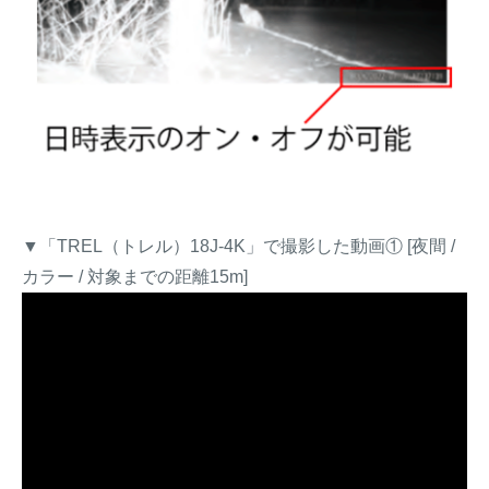
▼「TREL（トレル）18J-4K」で撮影した動画① [夜間 /
カラー / 対象までの距離15m]