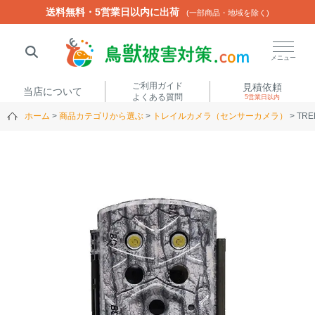
送料無料・5営業日以内に出荷
送料無料・5営業日以内に出荷
(一部商品・地域を除く)
(一部商品・地域を除く)
閉じる
メニュー
ご利用ガイド
見積依頼
当店について
よくある質問
5営業日以内
ホーム
商品カテゴリから選ぶ
トレイルカメラ（センサーカメラ）
TR
人気ワード
楽落くん
ハイトシェルター
侵入禁刺
イノシッシ
いのししくん
TREL4G-R
アニマルネット2300
アニマルセンサー
商品カテゴリから選ぶ
箱わな
（アライグマ・ハ
電気柵
クビシン・ネズミ等）