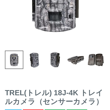
トレイルカメラ
（セン
防獣・防鳥ネット
サーカメラ）
屋外防犯・監視カメ
くくり罠
（イノシシ・
ラ
（SDカード録画）
シカ等）
ICT・IoT機器
（捕獲通
苗木食害防止材
知・遠隔監視）
金網柵
（ワイヤーメッシ
忌避用品
ュ柵等）
箱わな
（イノシシ・シ
漁網
カ・サル等）
TREL(トレル) 18J-4K トレイ
対象動物から選ぶ
ルカメラ（センサーカメラ）
動物の種類から対策商品を選ぶ