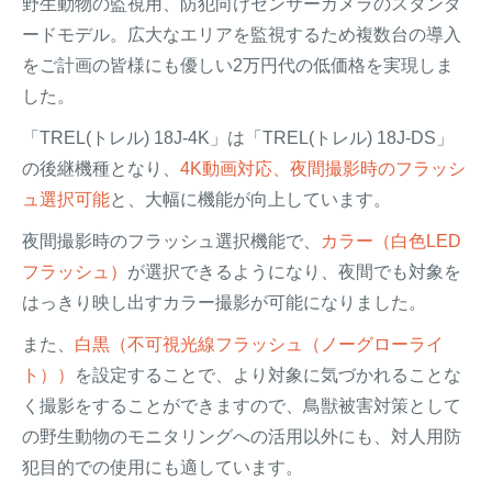
野生動物の監視用、防犯向けセンサーカメラのスタンダ
ードモデル。広大なエリアを監視するため複数台の導入
をご計画の皆様にも優しい2万円代の低価格を実現しま
した。
「TREL(トレル) 18J-4K」は「TREL(トレル) 18J-DS」
の後継機種となり、
4K動画対応、夜間撮影時のフラッシ
ュ選択可能
と、大幅に機能が向上しています。
夜間撮影時のフラッシュ選択機能で、
カラー（白色LED
フラッシュ）
が選択できるようになり、夜間でも対象を
はっきり映し出すカラー撮影が可能になりました。
また、
白黒（不可視光線フラッシュ（ノーグローライ
ト））
を設定することで、より対象に気づかれることな
く撮影をすることができますので、鳥獣被害対策として
の野生動物のモニタリングへの活用以外にも、対人用防
犯目的での使用にも適しています。