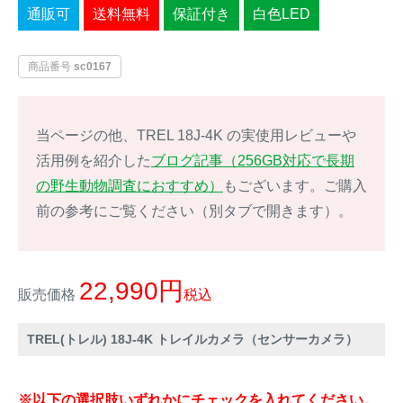
通販可
送料無料
保証付き
白色LED
イノシシ対策
キツネ対策
商品番号
sc0167
シカ対策
タイワンリス対策
イタチ・テン・
当ページの他、TREL 18J-4K の実使用レビューや
アライグマ対策
マングース対策
活用例を紹介した
ブログ記事（256GB対応で長期
の野生動物調査におすすめ）
もございます。ご購入
サル対策
ヌートリア対策
前の参考にご覧ください（別タブで開きます）。
クマ対策
ネズミ・モグラ対策
22,990
販売価格
税込
ハクビシン対策
鳥・カラス対策
TREL(トレル) 18J-4K トレイルカメラ（センサーカメラ）
ブラックバス・
タヌキ対策
ブルーギル対策
※以下の選択肢いずれかにチェックを入れてください。