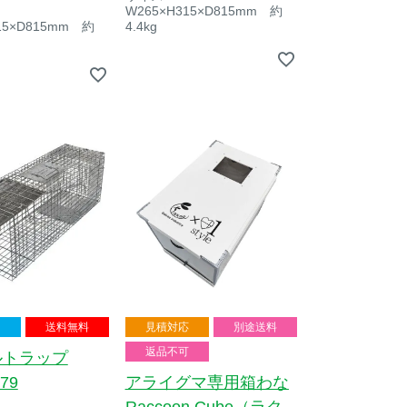
W265×H315×D815mm 約
15×D815mm 約
4.4kg
送料無料
見積対応
別途送料
返品不可
ルトラップ
79
アライグマ専用箱わな