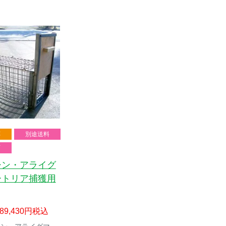
応
別途送料
可
シン・アライグ
ートリア捕獲用
89,430
税込