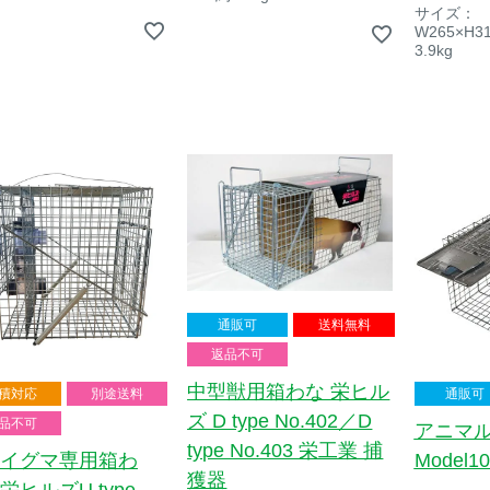
サイズ：
W265×H3
3.9kg
通販可
送料無料
返品不可
中型獣用箱わな 栄ヒル
積対応
別途送料
通販可
ズ D type No.402／D
品不可
アニマ
type No.403 栄工業 捕
イグマ専用箱わ
Model10
獲器