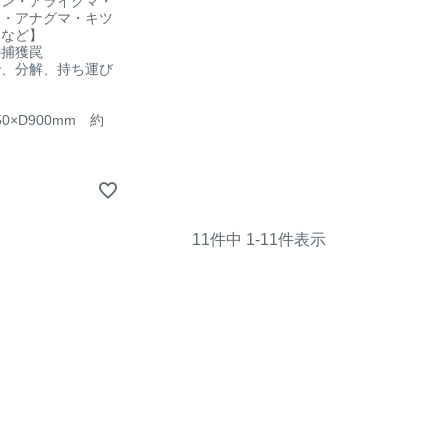
シン・アライグマ・
ア・アナグマ・キツ
キなど】
の捕獲罠
で、分解、持ち運び
す
50×D900mm 約
11
件中
1
-
11
件表示