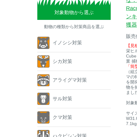
な：
Rac
対象動物から選ぶ
ンキ
獲器
動物の種類から対策商品を選ぶ
販売
イノシシ対策
【見
栄ヒルズ
Cub
シカ対策
業 
「筒
（組
マの
アライグマ対策
を開
物を
まし
サル対策
対象
サイ
クマ対策
W31.
7.1kg
ハクビシン対策