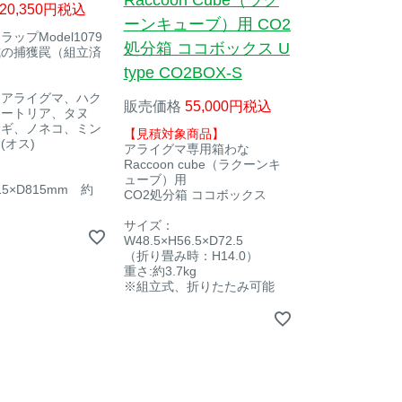
Raccoon Cube（ラク
20,350
税込
ーンキューブ）用 CO2
ップModel1079
処分箱 ココボックス U
式の捕獲罠（組立済
。
type CO2BOX-S
：アライグマ、ハク
販売価格
55,000
税込
ヌートリア、タヌ
サギ、ノネコ、ミン
【見積対象商品】
(オス)
アライグマ専用箱わな
Raccoon cube（ラクーンキ
ューブ）用
15×D815mm 約
CO2処分箱 ココボックス
サイズ：
W48.5×H56.5×D72.5
（折り畳み時：H14.0）
重さ:約3.7kg
※組立式、折りたたみ可能