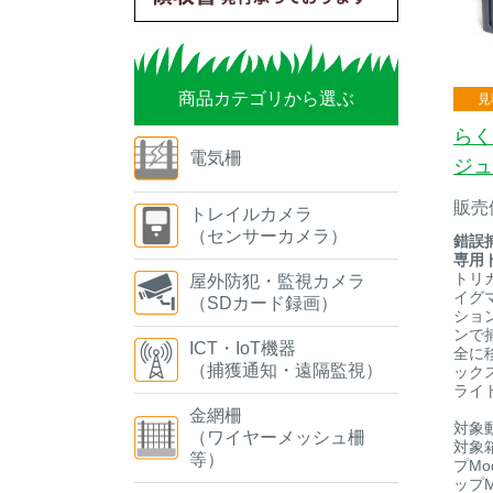
商品カテゴリから選ぶ
見
らく
電気柵
ジュ
販売
トレイルカメラ
（センサーカメラ）
錯誤
専用
トリ
屋外防犯・監視カメラ
イグ
（SDカード録画）
ショ
ンで
ICT・IoT機器
全に
（捕獲通知・遠隔監視）
ック
ライ
金網柵
対象
（ワイヤーメッシュ柵
対象
等）
プMo
ップMo