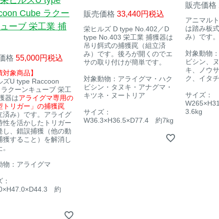
栄ヒルズU type
販売価格
coon Cube ラクー
販売価格
33,440
税込
アニマルトラ
ューブ 栄工業 捕
は踏み板
栄ヒルズ D type No.402／D
み）です
type No.403 栄工業 捕獲器は
吊り餌式の捕獲罠（組立済
対象動物
み）です。後ろが開くのでエ
価格
55,000
税込
ビシン、
サの取り付けが簡単です。
キ、ノウ
積対象商品】
ク、イタチ
対象動物：アライグマ・ハク
U type Raccoon
ビシン・タヌキ・アナグマ・
e ラクーンキューブ 栄工
サイズ：
キツネ・ヌートリア
捕獲器は
アライグマ専用の
W265×H3
型トリガー」の捕獲罠
3.6kg
サイズ：
立済み）です。アライグ
W36.3×H36.5×D77.4 約7kg
特性を活かしたトリガー
発し、錯誤捕獲（他の動
捕獲すること）を解消し
た。
動物：アライグマ
ズ：
0×H47.0×D44.3 約