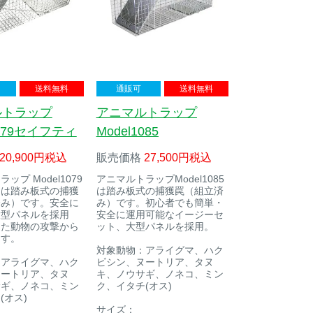
送料無料
通販可
送料無料
ルトラップ
アニマルトラップ
1079セイフティ
Model1085
20,900
税込
販売価格
27,500
税込
ップ Model1079
アニマルトラップModel1085
ィは踏み板式の捕獲
は踏み板式の捕獲罠（組立済
済み）です。安全に
み）です。初心者でも簡単・
大型パネルを採用
安全に運用可能なイージーセ
した動物の攻撃から
ット、大型パネルを採用。
ます。
対象動物：アライグマ、ハク
：アライグマ、ハク
ビシン、ヌートリア、タヌ
ヌートリア、タヌ
キ、ノウサギ、ノネコ、ミン
サギ、ノネコ、ミン
ク、イタチ(オス)
(オス)
サイズ：