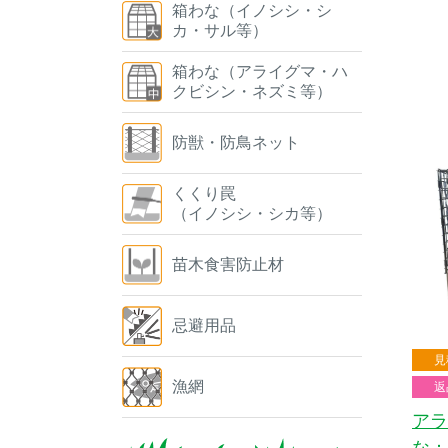
箱わな（イノシシ・シ
カ・サル等）
箱わな（アライグマ・ハ
クビシン・ネズミ等）
防獣・防鳥ネット
くくり罠
（イノシシ・シカ等）
苗木食害防止材
忌避用品
見
漁網
返
アラ