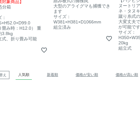
【ハクビ
踏み板式の捕獲罠
積対象商品】
ヌートリ
大型のアライグマも捕獲でき
処分箱
ネ・タヌ
ます
蹴り糸式
サイズ：
ズ：
大変丈夫
W381×H381×D1066mm
5×H52.0×D99.0
が可能で
組立済み
畳み時：H12.0） 重
サイズ：
3.8kg
H350×W3
立式、折り畳み可能
20kg
組立式
人気順
新着順
価格が安い順
価格が高い順
替え