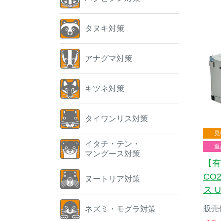
タヌキ対策
アナグマ対策
キツネ対策
タイワンリス対策
見
イタチ・テン・
返
マングース対策
【有
CO
ヌートリア対策
ス U
販売
ネズミ・モグラ対策