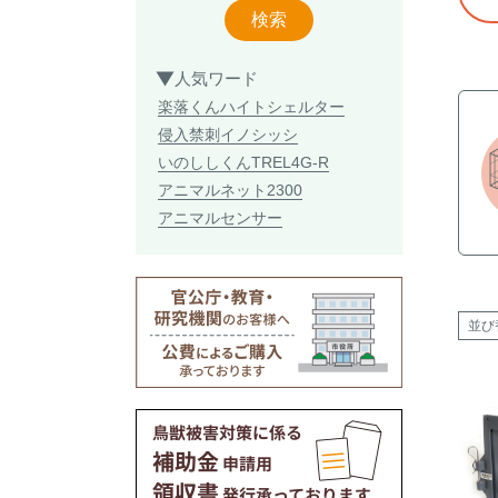
検索
人気ワード
楽落くん
ハイトシェルター
侵入禁刺
イノシッシ
いのししくん
TREL4G-R
アニマルネット2300
アニマルセンサー
並び