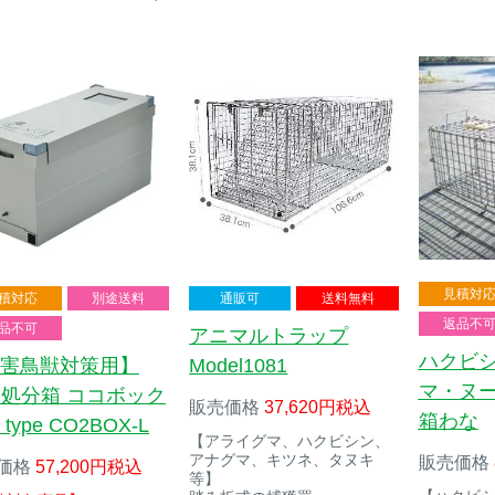
見積対
積対応
別途送料
通販可
送料無料
返品不
品不可
アニマルトラップ
ハクビ
害鳥獣対策用】
Model1081
マ・ヌ
2処分箱 ココボック
販売価格
37,620
税込
箱わな
 type CO2BOX-L
【アライグマ、ハクビシン、
アナグマ、キツネ、タヌキ
販売価格
価格
57,200
税込
等】