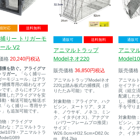
積対応
送料無料
捕りー トリガーモ
通販可
送料無料
通販可
ール V2
アニマルトラップ
アニマ
Modelネオ220
Model
価格
20,240
税込
捕獲を防ぐ。アライグマ
販売価格
36,850
税込
販売価格
トリガー。
「らく捕り―
ガーモジュール」はアラ
アニマルトラップModelネオ
アニマルトラ
マ捕獲専用の箱わなオプ
220は踏み板式の捕獲罠（折
セイフテ
ンです。さらにオプショ
りたたみ可能）です。
罠（組立
捕獲したアライグマを安
配慮した
移動・輸送可能な輸送ボ
対象動物：アライグマ、ハク
し、捕獲
ス「らく捕り― 専用サテ
ビシン、ヌートリア、タヌ
手を守り
ト」も追加可能です。
キ、ノウサギ、ノネコ、ミン
ク、イタチ(オス)、アナグマ
対象動物
動物：アライグマ
（パワーフレームプロ推奨）
ビシン、
箱わな：アニマルトラッ
サイズ：
キ、ノウ
del1079・アニマルトラ
W26.0cm×H32.5cm×D82.0c
ク、イタチ
del1089
m 約4.2kg