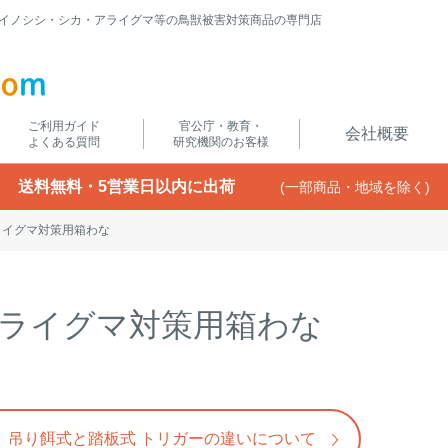
イノシシ・シカ・アライグマ等の鳥獣被害対策商品の専門店
ご利用ガイド
官公庁・教育・
会社概要
よくある質問
研究機関のお客様
送料無料・5営業日以内に出荷
(一部商品・地域を除く)
ライグマ対策用箱わな
ライグマ対策用箱わな
吊り餌式と踏板式
トリガーの違いについて