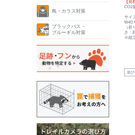
【見
CO2
鳥・カラス対策
サイ
W40.
ブラックバス・
（折り
ブルーギル対策
さ：約
※組
並び