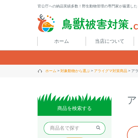
官公庁への納品実績多数！野生動物管理の専門家が厳選した
閉じる
ホーム
当店について
ホーム
対象動物から選ぶ
アライグマ対策商品
ア
ア
商品を検索する