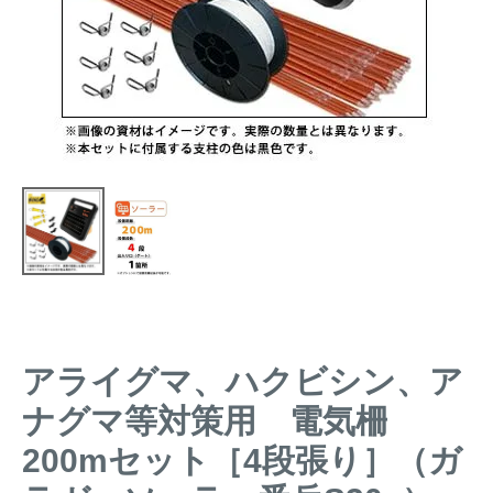
トレイルカメラ
（セン
防獣・防鳥ネット
サーカメラ）
屋外防犯・監視カメ
くくり罠
（イノシシ・
ラ
（SDカード録画）
シカ等）
ICT・IoT機器
（捕獲通
苗木食害防止材
知・遠隔監視）
金網柵
（ワイヤーメッシ
忌避用品
ュ柵等）
箱わな
（イノシシ・シ
漁網
カ・サル等）
アライグマ、ハクビシン、ア
対象動物から選ぶ
ナグマ等対策用 電気柵
200mセット［4段張り］（ガ
動物の種類から対策商品を選ぶ