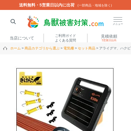
送料無料・5営業日以内に出荷
送料無料・5営業日以内に出荷
(一部商品・地域を除く)
(一部商品・地域を除く)
閉じる
メニュー
ご利用ガイド
見積依頼
当店について
よくある質問
5営業日以内
ホーム
商品カテゴリから選ぶ
電気柵
セット商品
アライグマ、ハクビ
人気ワード
楽落くん
ハイトシェルター
侵入禁刺
イノシッシ
いのししくん
TREL4G-R
アニマルネット2300
アニマルセンサー
商品カテゴリから選ぶ
箱わな
（アライグマ・ハ
電気柵
クビシン・ネズミ等）