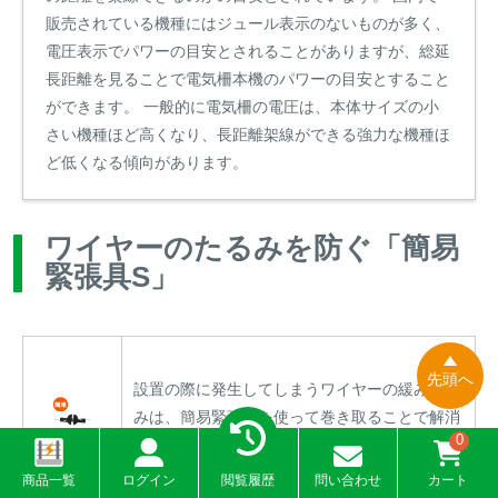
販売されている機種にはジュール表示のないものが多く、
電圧表示でパワーの目安とされることがありますが、総延
長距離を見ることで電気柵本機のパワーの目安とすること
ができます。 一般的に電気柵の電圧は、本体サイズの小
さい機種ほど高くなり、長距離架線ができる強力な機種ほ
ど低くなる傾向があります。
ワイヤーのたるみを防ぐ「簡易
緊張具S」
先頭へ
設置の際に発生してしまうワイヤーの緩み、弛
みは、簡易緊張具を使って巻き取ることで解消
0
できます。100mに1箇所程度を目安にご使用く
ださい。
商品一覧
ログイン
閲覧履歴
問い合わせ
カート