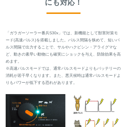
にも対応！
「ガラガーソーラー番兵S30x」では、新機能として獣害対策モ
ード(高速パルス)を搭載しました。パルス間隔を狭めて、短いパ
ルス間隔で出力することで、サルやハクビシン・アライグマな
ど、動きの素早い動物にも確実にショックを与え、防除効果を高
めます。
※高速パルスモードでは、通常パルスモードよりもバッテリーの
消耗が若干早くなります。また、悪天候時は通常パルスモードよ
りもパワーが低下する恐れがあります。