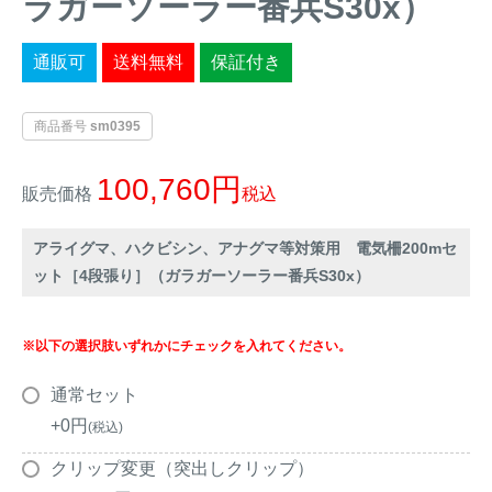
ラガーソーラー番兵S30x）
イノシシ対策
キツネ対策
通販可
送料無料
保証付き
シカ対策
タイワンリス対策
商品番号
sm0395
イタチ・テン・
アライグマ対策
マングース対策
100,760
販売価格
税込
サル対策
ヌートリア対策
アライグマ、ハクビシン、アナグマ等対策用 電気柵200mセ
ット［4段張り］（ガラガーソーラー番兵S30x）
クマ対策
ネズミ・モグラ対策
※以下の選択肢いずれかにチェックを入れてください。
ハクビシン対策
鳥・カラス対策
通常セット
ブラックバス・
+
0
税込
タヌキ対策
ブルーギル対策
クリップ変更（突出しクリップ）