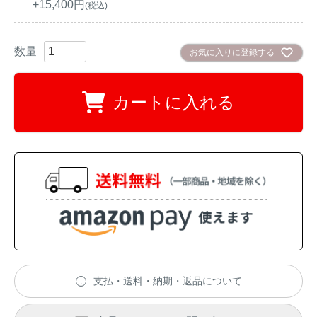
アナグマ対策
+
15,400
税込
お気に入りに登録する
閉じる
カートに入れる
支払・送料・納期・返品について