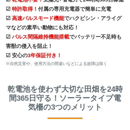
☑
特許取得！
付属の専用充電器で簡単に充電
☑
高速パルスモード機能
でハクビシン・アライグ
マなどの素早い動物にも対応！
☑
パルス間隔維持機能搭載
でバッテリー不足時も
害獣の侵入を阻止！
☑ 安心の
3年保証付き！
※自然災害や、使用方法の間違いなどによる故障は除く
乾電池を使わず大切な田畑を24時
間365日守る！ソーラータイプ電
気柵の3つのメリット