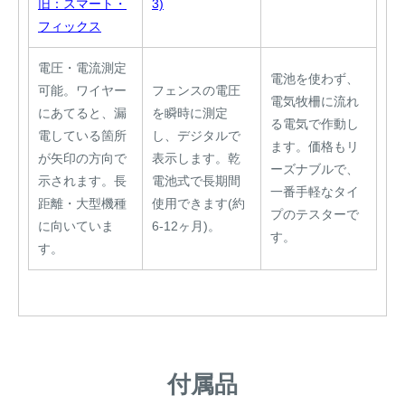
旧：スマート・
3)
フィックス
電圧・電流測定
電池を使わず、
可能。ワイヤー
フェンスの電圧
電気牧柵に流れ
にあてると、漏
を瞬時に測定
る電気で作動し
電している箇所
し、デジタルで
ます。価格もリ
が矢印の方向で
表示します。乾
ーズナブルで、
示されます。長
電池式で長期間
一番手軽なタイ
距離・大型機種
使用できます(約
プのテスターで
に向いていま
6-12ヶ月)。
す。
す。
付属品