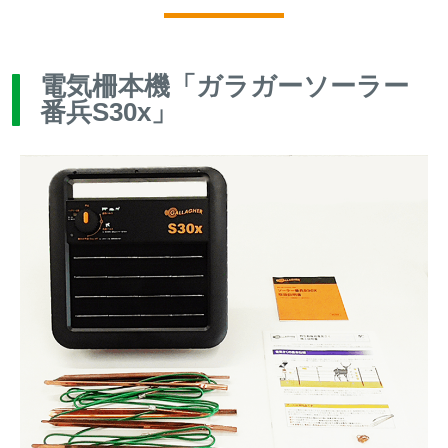
電気柵本機「ガラガーソーラー
番兵S30x」