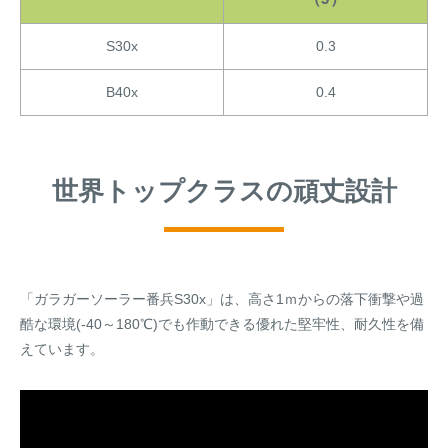
S30x
0.3
B40x
0.4
世界トップクラスの頑丈設計
「ガラガーソーラー番兵S30x」は、高さ1ｍからの落下衝撃や過
酷な環境(-40～180℃)でも作動できる優れた堅牢性、耐久性を備
えています。