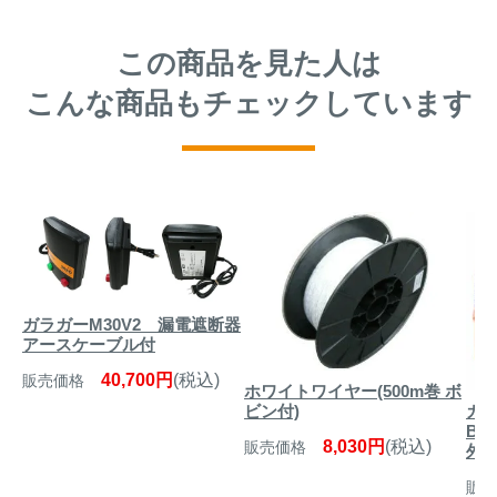
この商品を見た人は
こんな商品もチェックしています
ガラガーM30V2 漏電遮断器
アースケーブル付
40,700円
(税込)
販売価格
ホワイトワイヤー(500m巻 ボ
ガ
ビン付)
B1
8,030円
(税込)
販売価格
外
販売