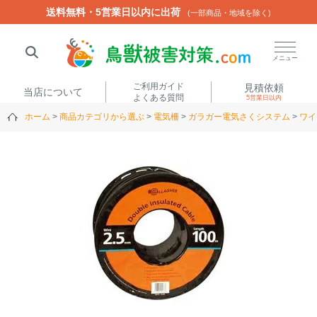
送料無料・5営業日以内に出荷
送料無料・5営業日以内に出荷
(一部商品・地域を除く)
(一部商品・地域を除く)
閉じる
メニュー
ご利用ガイド
見積依頼
当店について
よくある質問
5営業日以内
ホーム
商品カテゴリから選ぶ
電気柵
ガラガー電気さくシステム
ワイ
人気ワード
楽落くん
ハイトシェルター
侵入禁刺
イノシッシ
いのししくん
TREL4G-R
アニマルネット2300
アニマルセンサー
商品カテゴリから選ぶ
箱わな
（アライグマ・ハ
電気柵
クビシン・ネズミ等）