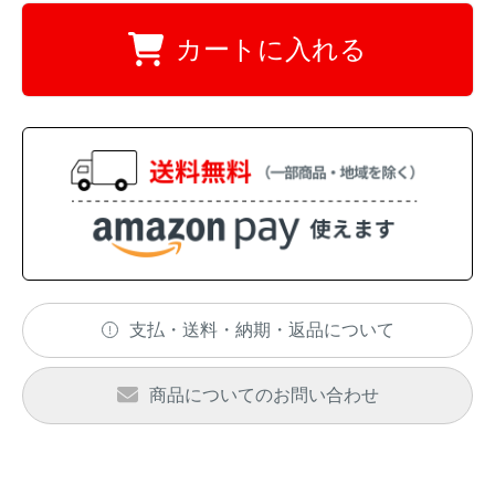
イノシシ対策
キツネ対策
カートに入れる
シカ対策
タイワンリス対策
イタチ・テン・
アライグマ対策
マングース対策
サル対策
ヌートリア対策
クマ対策
ネズミ・モグラ対策
支払・送料・納期・返品について
ハクビシン対策
鳥・カラス対策
商品についてのお問い合わせ
ブラックバス・
タヌキ対策
ブルーギル対策