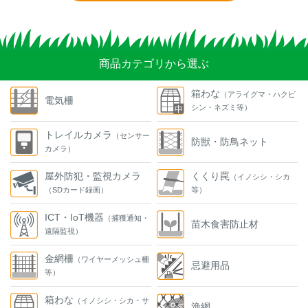
商品カテゴリから選ぶ
箱わな
（アライグマ・ハクビ
電気柵
シン・ネズミ等）
トレイルカメラ
（センサー
防獣・防鳥ネット
カメラ）
屋外防犯・監視カメラ
くくり罠
（イノシシ・シカ
（SDカード録画）
等）
ICT・IoT機器
（捕獲通知・
苗木食害防止材
遠隔監視）
金網柵
（ワイヤーメッシュ柵
忌避用品
等）
箱わな
（イノシシ・シカ・サ
漁網