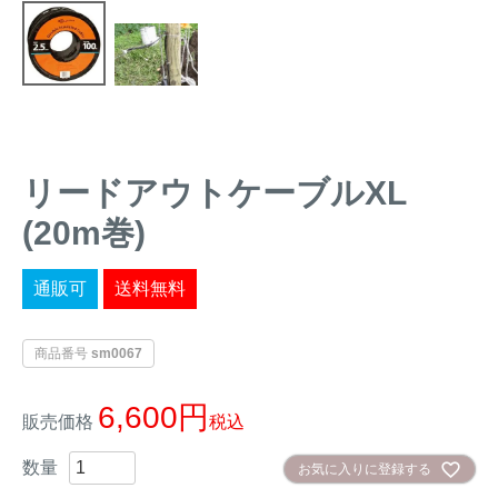
トレイルカメラ
（セン
防獣・防鳥ネット
サーカメラ）
屋外防犯・監視カメ
くくり罠
（イノシシ・
ラ
（SDカード録画）
シカ等）
ICT・IoT機器
（捕獲通
苗木食害防止材
リードアウトケーブルXL
知・遠隔監視）
(20m巻)
金網柵
（ワイヤーメッシ
忌避用品
ュ柵等）
通販可
送料無料
箱わな
（イノシシ・シ
漁網
カ・サル等）
商品番号
sm0067
6,600
対象動物から選ぶ
販売価格
税込
お気に入りに登録する
動物の種類から対策商品を選ぶ