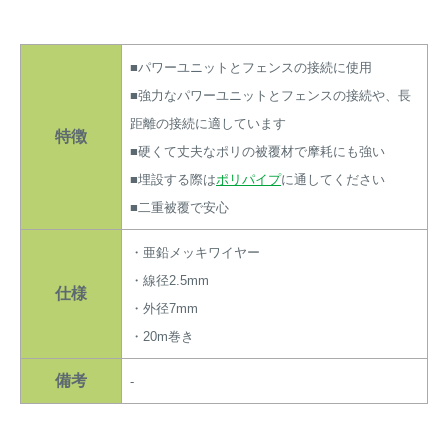
アナグマ対策
■パワーユニットとフェンスの接続に使用
■強力なパワーユニットとフェンスの接続や、長
閉じる
距離の接続に適しています
特徴
■硬くて丈夫なポリの被覆材で摩耗にも強い
■埋設する際は
ポリパイプ
に通してください
■二重被覆で安心
・亜鉛メッキワイヤー
・線径2.5mm
仕様
・外径7mm
・20m巻き
備考
-