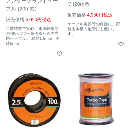
アンダーグランドケー
チ)20m巻
ブル (20m巻)
販売価格
4,950
税込
販売価格
6,050
税込
ケーブル埋設時の保護に。家
二重被覆で安心。電気牧柵器
畜用水槽の配管にも使いま
の強いパワーを送るための専
す。
用ケーブル。 線径1.6mm、外
径6mm