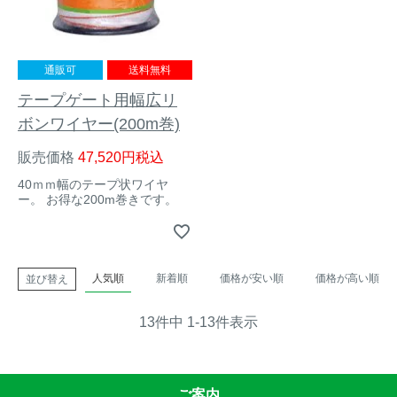
通販可
送料無料
テープゲート用幅広リ
ボンワイヤー(200m巻)
販売価格
47,520
税込
40ｍｍ幅のテープ状ワイヤ
ー。 お得な200m巻きです。
人気順
新着順
価格が安い順
価格が高い順
並び替え
13
件中
1
-
13
件表示
ご案内