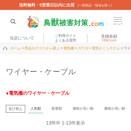
送料無料・5営業日以内に出荷
送料無料・5営業日以内に出荷
(一部商品・地域を除く)
(一部商品・地域を除く)
閉じる
メニュー
ご利用ガイド
見積依頼
当店について
よくある質問
5営業日以内
ホーム
商品カテゴリから選ぶ
電気柵
ガラガー電気さくシステム
ワイ
人気ワード
楽落くん
ハイトシェルター
侵入禁刺
イノシッシ
ワイヤー・ケーブル
いのししくん
TREL4G-R
アニマルネット2300
アニマルセンサー
●電気柵のワイヤー・ケーブル
商品カテゴリから選ぶ
人気順
新着順
価格が安い順
価格が高い順
並び替え
箱わな
（アライグマ・ハ
13
件中
1
-
13
件表示
電気柵
クビシン・ネズミ等）