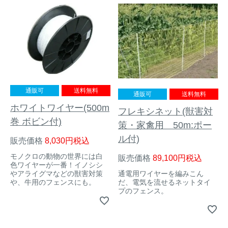
トレイルカメラ
（セン
防獣・防鳥ネット
サーカメラ）
屋外防犯・監視カメ
くくり罠
（イノシシ・
ラ
（SDカード録画）
シカ等）
ICT・IoT機器
（捕獲通
苗木食害防止材
知・遠隔監視）
通販可
送料無料
通販可
送料無料
金網柵
（ワイヤーメッシ
ホワイトワイヤー(500m
忌避用品
フレキシネット(獣害対
ュ柵等）
巻 ボビン付)
策・家禽用 50m:ポー
箱わな
（イノシシ・シ
ル付)
漁網
販売価格
8,030
税込
カ・サル等）
モノクロの動物の世界には白
販売価格
89,100
税込
色ワイヤーが一番！イノシシ
通電用ワイヤーを編みこん
やアライグマなどの獣害対策
だ、電気を流せるネットタイ
や、牛用のフェンスにも。
対象動物から選ぶ
プのフェンス。
動物の種類から対策商品を選ぶ