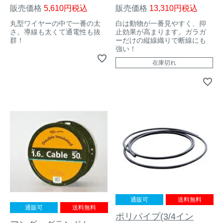
販売価格
5,610
税込
販売価格
13,310
税込
丸型ワイヤーの中で一番の太
白は動物が一番見やすく、抑
さ。導線も太くて通電性も抜
止効果が高まります。ガラガ
群！
ーだけの縦線織りで断線にも
強い！
在庫切れ
通販可
送料無料
通販可
送料無料
ポリパイプ(3/4イン