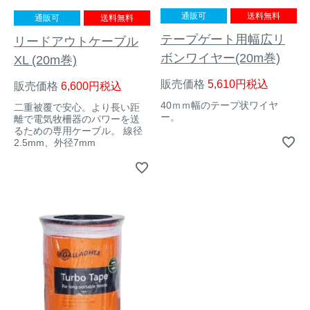
通販可
送料無料
通販可
送料無料
テープゲート用幅広リ
リードアウトケーブル
ボンワイヤー(20m巻)
XL (20m巻)
販売価格
5,610
税込
販売価格
6,600
税込
40ｍｍ幅のテープ状ワイヤ
二重被覆で安心。より長い距
ー。
離で電気牧柵器のパワーを送
るための専用ケーブル。 線径
2.5mm、外径7mm