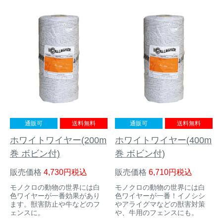
イノシシ対策
キツネ対策
シカ対策
タイワンリス対策
イタチ・テン・
アライグマ対策
マングース対策
サル対策
ヌートリア対策
通販可
送料無料
通販可
送料無料
クマ対策
ネズミ・モグラ対策
ホワイトワイヤー(200m
ホワイトワイヤー(400m
巻 ボビン付)
巻 ボビン付)
ハクビシン対策
鳥・カラス対策
販売価格
4,730
税込
販売価格
6,710
税込
モノクロの動物の世界には白
モノクロの動物の世界には白
ブラックバス・
タヌキ対策
色ワイヤーが一番効果があり
色ワイヤーが一番！イノシシ
ブルーギル対策
ます。獣害防止や牛などのフ
やアライグマなどの獣害対策
ェンスに。
や、牛用のフェンスにも。