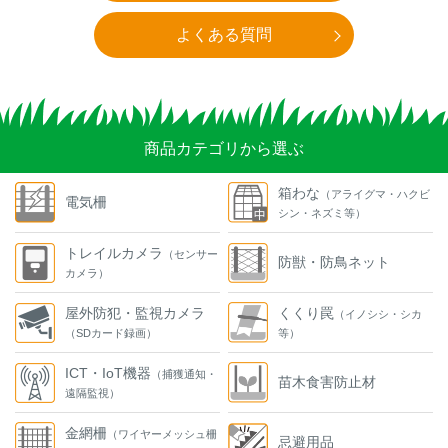
よくある質問
商品カテゴリから選ぶ
箱わな
（アライグマ・ハクビ
電気柵
シン・ネズミ等）
トレイルカメラ
（センサー
防獣・防鳥ネット
カメラ）
屋外防犯・監視カメラ
くくり罠
（イノシシ・シカ
（SDカード録画）
等）
ICT・IoT機器
（捕獲通知・
苗木食害防止材
遠隔監視）
金網柵
（ワイヤーメッシュ柵
忌避用品