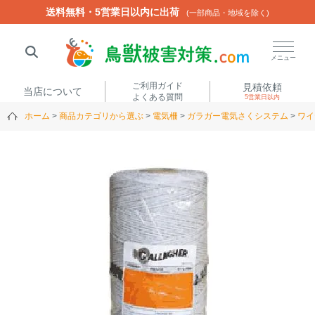
送料無料・5営業日以内に出荷
送料無料・5営業日以内に出荷
(一部商品・地域を除く)
(一部商品・地域を除く)
閉じる
メニュー
ご利用ガイド
見積依頼
当店について
よくある質問
5営業日以内
ホーム
商品カテゴリから選ぶ
電気柵
ガラガー電気さくシステム
ワイ
人気ワード
楽落くん
ハイトシェルター
侵入禁刺
イノシッシ
いのししくん
TREL4G-R
アニマルネット2300
アニマルセンサー
商品カテゴリから選ぶ
箱わな
（アライグマ・ハ
電気柵
クビシン・ネズミ等）