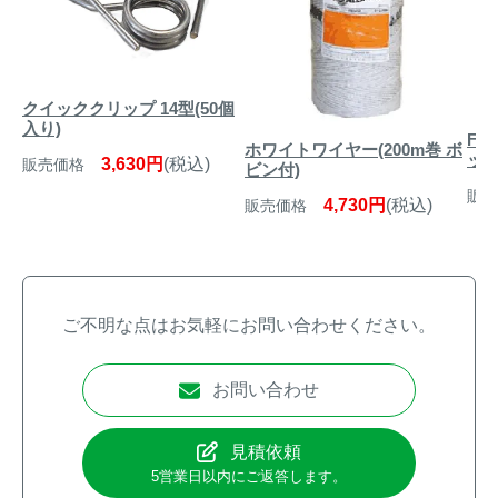
クイッククリップ 14型(50個
入り)
FR
ホワイトワイヤー(200m巻 ボ
ット
3,630円
(税込)
販売価格
ビン付)
販売
4,730円
(税込)
販売価格
ご不明な点はお気軽にお問い合わせください。
お問い合わせ
見積依頼
5営業日以内にご返答します。