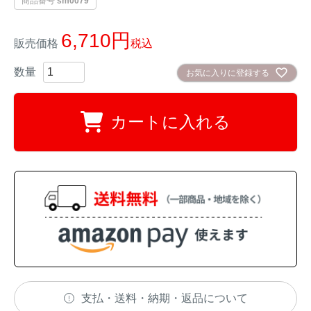
商品番号
sm0079
イノシシ対策
キツネ対策
6,710
販売価格
税込
シカ対策
タイワンリス対策
お気に入りに登録する
イタチ・テン・
アライグマ対策
マングース対策
カートに入れる
サル対策
ヌートリア対策
クマ対策
ネズミ・モグラ対策
ハクビシン対策
鳥・カラス対策
ブラックバス・
タヌキ対策
ブルーギル対策
支払・送料・納期・返品について