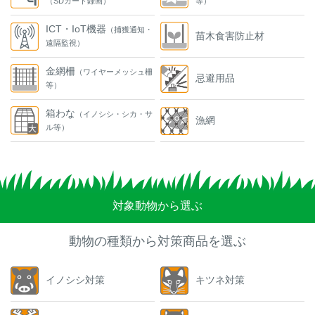
（SDカード録画）
等）
ICT・IoT機器
（捕獲通知・
苗木食害防止材
遠隔監視）
金網柵
（ワイヤーメッシュ柵
忌避用品
等）
箱わな
（イノシシ・シカ・サ
漁網
ル等）
対象動物から選ぶ
動物の種類から対策商品を選ぶ
イノシシ対策
キツネ対策