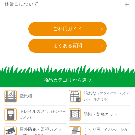
休業日について
ご利用ガイド
よくある質問
商品カテゴリから選ぶ
箱わな
（アライグマ・ハクビ
電気柵
シン・ネズミ等）
トレイルカメラ
（センサー
防獣・防鳥ネット
カメラ）
屋外防犯・監視カメラ
くくり罠
（イノシシ・シカ