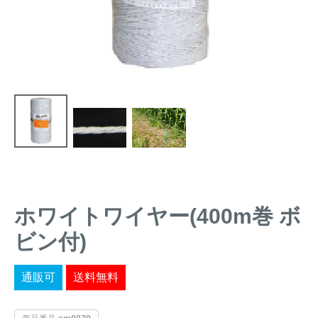
トレイルカメラ
（セン
防獣・防鳥ネット
サーカメラ）
屋外防犯・監視カメ
くくり罠
（イノシシ・
ラ
（SDカード録画）
シカ等）
ICT・IoT機器
（捕獲通
苗木食害防止材
知・遠隔監視）
金網柵
（ワイヤーメッシ
忌避用品
ュ柵等）
箱わな
（イノシシ・シ
漁網
カ・サル等）
ホワイトワイヤー(400m巻 ボ
ビン付)
対象動物から選ぶ
通販可
送料無料
動物の種類から対策商品を選ぶ