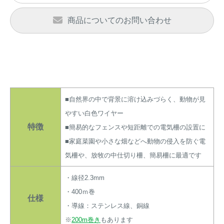
アナグマ対策
商品についてのお問い合わせ
閉じる
■自然界の中で背景に溶け込みづらく、動物が見
やすい白色ワイヤー
特徴
■簡易的なフェンスや短距離での電気柵の設置に
■家庭菜園や小さな畑などへ動物の侵入を防ぐ電
気柵や、放牧の中仕切り柵、簡易柵に最適です
・線径2.3mm
・400ｍ巻
仕様
・導線：ステンレス線、銅線
※
200m巻き
もあります