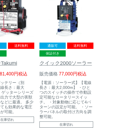
送料無料
通販可
送料無料
き
保証付き
akumi
クイック2000ソーラー
81,400
税込
販売価格
77,000
税込
バッテリー（別
【電源：ソーラー式】【電線
電線長さ：最大
長さ：最大2,000m】 ・ひと
m】 ゲッターシリーズ
つのスイッチの操作で作動設
の出力で大型の害獣
定可能なロータリースイッ
などに最適。 多少
チ。 ・対象動物に応じて4パ
いても効果的な電圧
ターンの設定が可能。 ・ソー
とが可能。
ラーパネルの取付け方向を調
整可能。
在庫切れ
在庫切れ