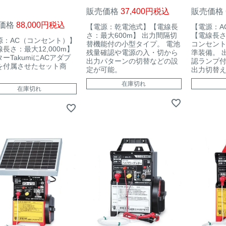
販売価格
37,400
税込
販売価格
価格
88,000
税込
【電源：乾電池式】【電線長
【電源：A
さ：最大600m】 出力間隔切
【電線長さ
源：AC（コンセント）】
替機能付の小型タイプ。 電池
コンセン
長さ：最大12,000m】
残量確認や電源の入・切から
準装備。 
ーTakumiにACアダプ
出力パターンの切替などの設
認ランプ付
を付属させたセット商
定が可能。
出力切替
在庫切れ
在庫切れ