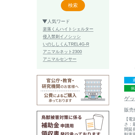
検索
人気ワード
楽落くん
ハイトシェルター
侵入禁刺
イノシッシ
いのししくん
TREL4G-R
アニマルネット2300
アニマルセンサー
保
ゲッ
販売
【電
さ：最
間延
獣害