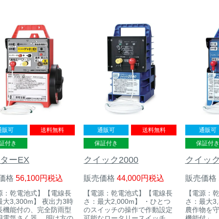
通販可
送料無料
通販可
送料無料
通販可
証付き
保証付き
保証付
ターEX
クイック2000
クイック
価格
56,100
税込
販売価格
44,000
税込
販売価格
源：乾電池式】【電線長
【電源：乾電池式】【電線長
【電源：
大3,300m】 夜出力3時
さ：最大2,000m】 ・ひとつ
さ：最大3,
長機能付の、完全防雨型
のスイッチの操作で作動設定
農作物を
用電気さく器。 明け方の
可能なロータリースイッチ。
機能付」。