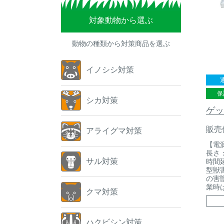
対象動物から選ぶ
動物の種類から対策商品を選ぶ
イノシシ対策
保
シカ対策
ゲッ
販売
アライグマ対策
【電
長さ：
サル対策
時間
型獣
の害
業時
クマ対策
ハクビシン対策