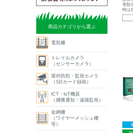
害獣
時は
商品カテゴリから選ぶ
電気柵
トレイルカメラ
（センサーカメラ）
屋外防犯・監視カメラ
（SDカード録画）
ICT・IoT機器
（捕獲通知・遠隔監視）
金網柵
（ワイヤーメッシュ柵
等）
保