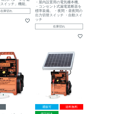
・屋内設置用の電気柵本機。
動スイッチ」機能。
・コンセント式漏電遮断器を
標準装備。 ・夜間・昼夜間の
在庫切れ
出力切替スイッチ ・自動スイ
ッチ
在庫切れ
了
通販可
送料無料
保証付き