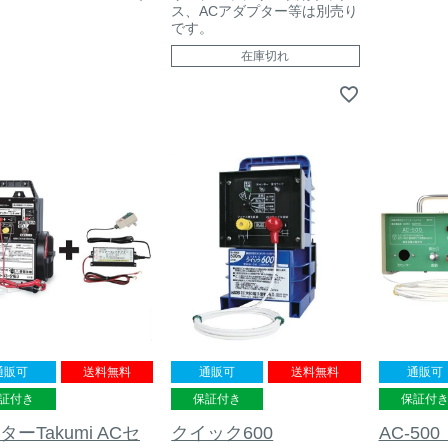
ス、ACアダプター等は別売り
です。
在庫切れ
通販可
送料無料
通販可
送料無料
通販可
保証付き
証付き
保証付
クイック600
ターTakumi ACセ
AC-50