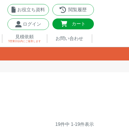
お役立ち資料
閲覧履歴
0
カート
ログイン
見積依頼
お問い合わせ
5営業日以内
にご返答します
19
件中
1
-
19
件表示