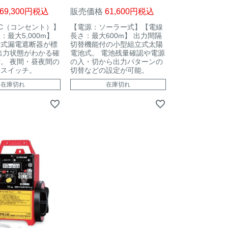
69,300
税込
販売価格
61,600
税込
C（コンセント）】
【電源：ソーラー式】【電線
：最大5,000m】
長さ：最大600m】 出力間隔
ト式漏電遮断器が標
切替機能付の小型組立式太陽
出力状態がわかる確
電池式。 電池残量確認や電源
。 夜間・昼夜間の
の入・切から出力パターンの
えスイッチ。
切替などの設定が可能。
在庫切れ
在庫切れ