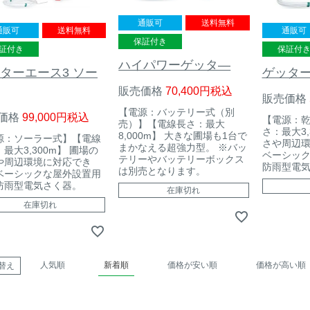
通販可
送料無料
通販可
送料無料
通販可
保証付き
証付き
保証付
ハイパワーゲッタ―
ターエース3 ソー
ゲッター
販売価格
70,400
税込
販売価格
【電源：バッテリー式（別
価格
99,000
税込
【電源：
売）】【電線長さ：最大
さ：最大3,
8,000m】 大きな圃場も1台で
源：ソーラー式】【電線
さや周辺
まかなえる超強力型。 ※バッ
最大3,300m】 圃場の
ベーシッ
テリーやバッテリーボックス
や周辺環境に対応でき
防雨型電
は別売となります。
ベーシックな屋外設置用
防雨型電気さく器。
在庫切れ
在庫切れ
人気順
新着順
価格が安い順
価格が高い順
替え