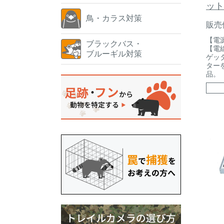
ット
鳥・カラス対策
販売
【電
ブラックバス・
【電線
ブルーギル対策
ゲッタ
ター
品。