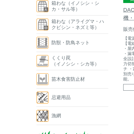
箱わな（イノシシ・シ
カ・サル等）
DA
機・
箱わな（アライグマ・ハ
クビシン・ネズミ等）
販売
【電
防獣・防鳥ネット
【電線
・屋
・漏
くくり罠
全設
（イノシシ・シカ等）
力切
チ 
別売
苗木食害防止材
能。
忌避用品
漁網