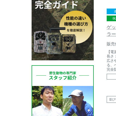
保
ゲッ
ラー
販売
【電
長さ：
広さ
る、
完全
並び