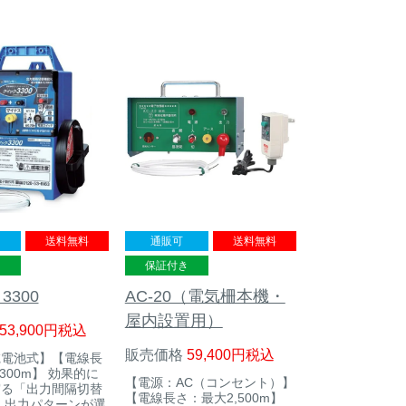
送料無料
通販可
送料無料
き
保証付き
3300
AC-20（電気柵本機・
屋内設置用）
53,900
税込
販売価格
59,400
税込
乾電池式】【電線長
300m】 効果的に
【電源：AC（コンセント）】
守る「出力間隔切替
【電線長さ：最大2,500m】
 出力パターンが選