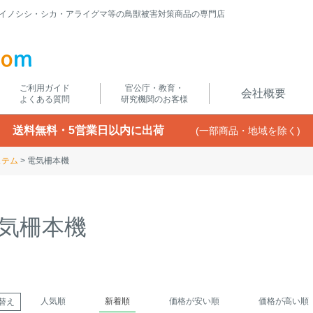
イノシシ・シカ・アライグマ等の鳥獣被害対策商品の専門店
ご利用ガイド
官公庁・教育・
会社概要
よくある質問
研究機関のお客様
送料無料・5営業日以内に出荷
(一部商品・地域を除く)
ステム
電気柵本機
気柵本機
人気順
新着順
価格が安い順
価格が高い順
替え