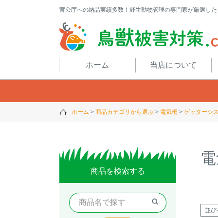
官公庁への納品実績多数！野生動物管理の専門家が厳選した
閉じる
ホーム
当店について
ホーム
商品カテゴリから選ぶ
電気柵
ゲッターシ
電
商品を検索する
並び