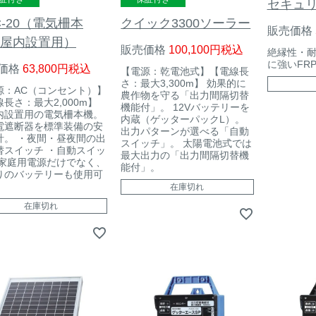
セキュ
C-20（電気柵本
クイック3300ソーラー
販売価格
屋内設置用）
販売価格
100,100
税込
絶縁性・
に強いFR
価格
63,800
税込
【電源：乾電池式】【電線長
さ：最大3,300m】 効果的に
源：AC（コンセント）】
農作物を守る「出力間隔切替
長さ：最大2,000m】
機能付」。 12Vバッテリーを
内設置用の電気柵本機。
内蔵（ゲッターパックL）。
電遮断器を標準装備の安
出力パターンが選べる「自動
計。 ・夜間・昼夜間の出
スイッチ」。 太陽電池式では
替スイッチ ・自動スイッ
最大出力の「出力間隔切替機
・家庭用電源だけでなく、
能付」。
りのバッテリーも使用可
在庫切れ
在庫切れ