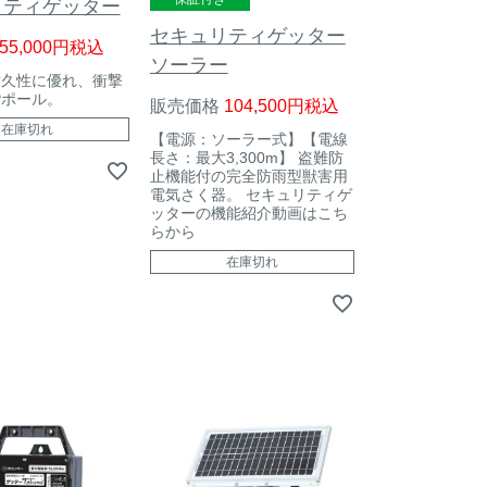
リティゲッター
セキュリティゲッター
55,000
税込
ソーラー
耐久性に優れ、衝撃
Pポール。
販売価格
104,500
税込
在庫切れ
【電源：ソーラー式】【電線
長さ：最大3,300m】 盗難防
止機能付の完全防雨型獣害用
電気さく器。
セキュリティゲ
ッターの機能紹介動画はこち
らから
在庫切れ