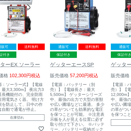
通販可
送料無料
通販可
送料無料
通販可
証付き
保証付き
保証付
ターEX ソーラー
ゲッターエースSP
ゲッターT
価格
102,300
税込
販売価格
57,200
税込
販売価格
源：ソーラー式】【電線
【電源：バッテリー（別
【電源：
最大3,300m】 夜出力3
売）】【電線長さ：最大
売）】【
延長機能付の、完全防雨
5,500m】 ゲッターシリーズ
12,000
害用電気さく器。 明け方
中、最強の出力で大型の害獣
中、最強
獣を防止して、日中の作
や広い圃場などに最適。 多少
や広い圃場
は自動で通電が停止。
の草がついても効果的な電圧
の草がつ
を保つことが可能。 ※注意表
を保つこ
在庫切れ
示板を人が見える位置に必ず
取り付けて下さい。 ※バッテ
リー、バッテリー収納ボック