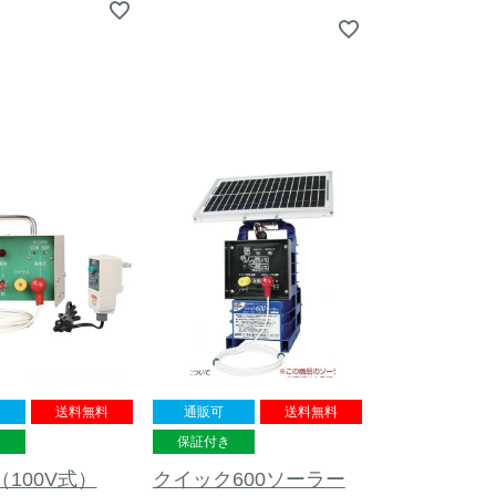
送料無料
通販可
送料無料
き
保証付き
0（100V式）
クイック600ソーラー