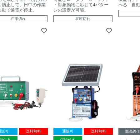
を防止して、日中の作業
・対象動物に応じて4パター
べる「自
自動で通電が停止。
ンの設定が可能。
在庫切れ
在庫切れ
通販可
送料無料
通販可
送料無料
販売終
証付き
保証付き