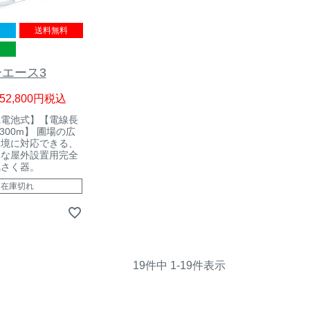
送料無料
き
エース3
52,800
税込
乾電池式】【電線長
300m】 圃場の広
環境に対応できる、
クな屋外設置用完全
気さく器。
在庫切れ
19
件中
1
-
19
件表示