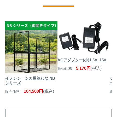
ACアダプター(小)1.5A_15V
5,170円
(税込)
販売価格
イノシシ・シカ用箱わな NB
ゲッ
シリーズ
ール
104,500円
(税込)
販売価格
販売