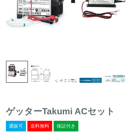
トレイルカメラ
（セン
防獣・防鳥ネット
サーカメラ）
屋外防犯・監視カメ
くくり罠
（イノシシ・
ラ
（SDカード録画）
シカ等）
ICT・IoT機器
（捕獲通
苗木食害防止材
知・遠隔監視）
金網柵
（ワイヤーメッシ
忌避用品
ュ柵等）
箱わな
（イノシシ・シ
漁網
カ・サル等）
ゲッターTakumi ACセット
対象動物から選ぶ
動物の種類から対策商品を選ぶ
通販可
送料無料
保証付き