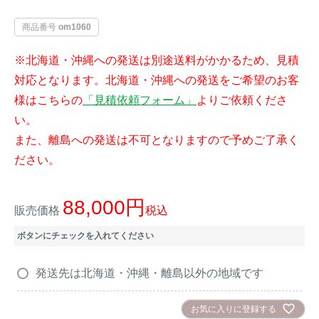
イノシシ対策
キツネ対策
商品番号
om1060
※北海道・沖縄への発送は別途送料がかかるため、見積
シカ対策
タイワンリス対策
対応となります。北海道・沖縄への発送をご希望のお客
様はこちらの
「見積依頼フォーム」
よりご依頼くださ
イタチ・テン・
アライグマ対策
マングース対策
い。
また、離島への発送は不可となりますので予めご了承く
サル対策
ヌートリア対策
ださい。
クマ対策
ネズミ・モグラ対策
88,000
販売価格
税込
ボタンにチェックを入れてください
ハクビシン対策
鳥・カラス対策
発送先は北海道・沖縄・離島以外の地域です
ブラックバス・
タヌキ対策
ブルーギル対策
お気に入りに登録する