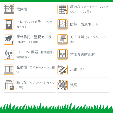
箱わな
（アライグマ・ハクビ
電気柵
シン・ネズミ等）
トレイルカメラ
（センサー
防獣・防鳥ネット
カメラ）
屋外防犯・監視カメラ
くくり罠
（イノシシ・シカ
（SDカード録画）
等）
ICT・IoT機器
（捕獲通知・
苗木食害防止材
遠隔監視）
金網柵
（ワイヤーメッシュ柵
忌避用品
等）
箱わな
（イノシシ・シカ・サ
漁網
ル等）