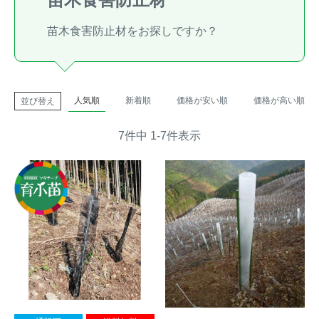
トレイルカメラ
（セン
防獣・防鳥ネット
苗木食害防止材をお探しですか？
サーカメラ）
屋外防犯・監視カメ
くくり罠
（イノシシ・
ラ
（SDカード録画）
シカ等）
人気順
新着順
価格が安い順
価格が高い順
並び替え
ICT・IoT機器
（捕獲通
苗木食害防止材
知・遠隔監視）
7
件中
1
-
7
件表示
金網柵
（ワイヤーメッシ
忌避用品
ュ柵等）
箱わな
（イノシシ・シ
漁網
カ・サル等）
対象動物から選ぶ
動物の種類から対策商品を選ぶ