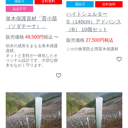
通販可
送料無料
通販可
送料無料
返品不可
イノシシ対策
キツネ対策
ハイトシェルター
単木保護資材「育小苗
S（140cm）アドバンス
（ソダチーナ）」
シカ対策
タイワンリス対策
（B） 10個セット
販売価格
49,500
税込
〜
販売価格
27,500
税込
イタチ・テン・
アライグマ対策
幼木の成長をまもる単木保護
マングース対策
シカの食害防止用苗木保護材
資材。
ネットと支柱が一体化したオ
リジナル設計です。大切な樹
サル対策
ヌートリア対策
木をながく守ります。
クマ対策
ネズミ・モグラ対策
ハクビシン対策
鳥・カラス対策
ブラックバス・
タヌキ対策
ブルーギル対策