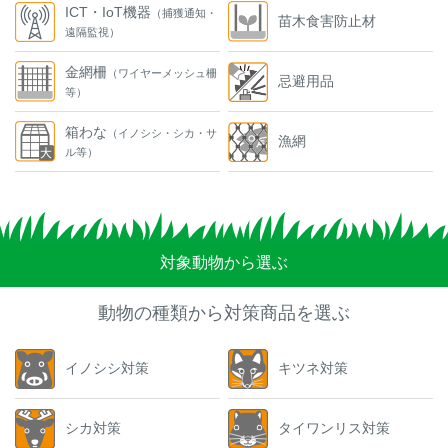
ICT・IoT機器
（捕獲通知・
苗木食害防止材
遠隔監視）
金網柵
（ワイヤーメッシュ柵
忌避用品
等）
箱わな
（イノシシ・シカ・サ
漁網
ル等）
対象動物から選ぶ
動物の種類から対策商品を選ぶ
イノシシ対策
キツネ対策
シカ対策
タイワンリス対策