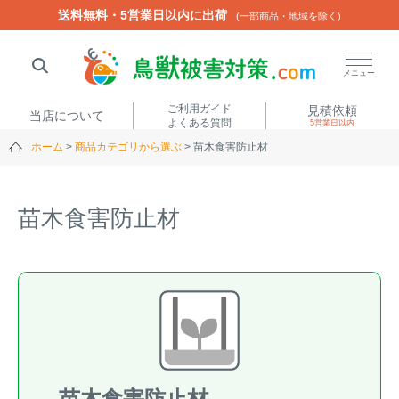
送料無料・5営業日以内に出荷
送料無料・5営業日以内に出荷
(一部商品・地域を除く)
(一部商品・地域を除く)
閉じる
メニュー
ご利用ガイド
見積依頼
当店について
よくある質問
5営業日以内
ホーム
商品カテゴリから選ぶ
苗木食害防止材
人気ワード
楽落くん
ハイトシェルター
侵入禁刺
イノシッシ
苗木食害防止材
いのししくん
TREL4G-R
アニマルネット2300
アニマルセンサー
商品カテゴリから選ぶ
箱わな
（アライグマ・ハ
電気柵
クビシン・ネズミ等）
苗木食害防止材