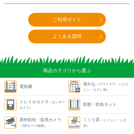
ご利用ガイド
よくある質問
商品カテゴリから選ぶ
箱わな
（アライグマ・ハクビ
電気柵
シン・ネズミ等）
トレイルカメラ
（センサー
防獣・防鳥ネット
カメラ）
屋外防犯・監視カメラ
くくり罠
（イノシシ・シカ
（SDカード録画）
等）