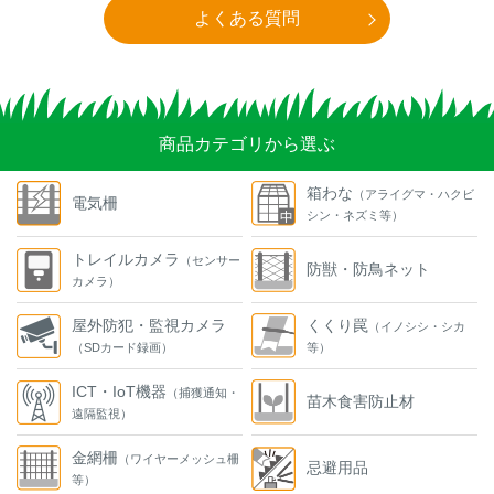
よくある質問
商品カテゴリから選ぶ
箱わな
（アライグマ・ハクビ
電気柵
シン・ネズミ等）
トレイルカメラ
（センサー
防獣・防鳥ネット
カメラ）
屋外防犯・監視カメラ
くくり罠
（イノシシ・シカ
（SDカード録画）
等）
ICT・IoT機器
（捕獲通知・
苗木食害防止材
遠隔監視）
金網柵
（ワイヤーメッシュ柵
忌避用品
等）