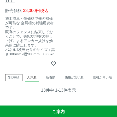
り）
販売価格
33,000
税込
施工簡単・低価格で柵の補修
が可能な 金属柵の補強用資材
です。
既存のフェンスに結束してお
くことで、害獣や地盤の押し
上げによるアンカー抜けを効
果的に防止します。
パネル1枚当たりのサイズ：高
さ300mm×幅900mm 0.86kg
人気順
新着順
価格が安い順
価格が高い順
並び替え
13
件中
1
-
13
件表示
ご案内