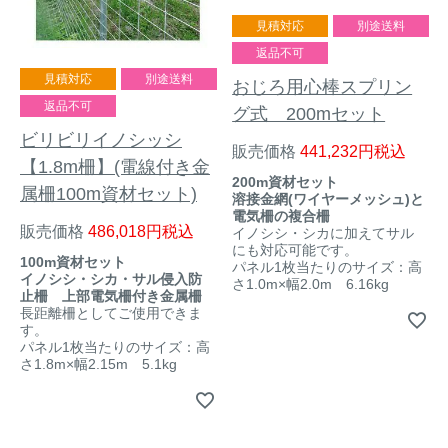
見積対応
別途送料
返品不可
見積対応
別途送料
おじろ用心棒スプリン
返品不可
グ式 200mセット
ビリビリイノシッシ
販売価格
441,232
税込
【1.8m柵】(電線付き金
200m資材セット
属柵100m資材セット)
溶接金網(ワイヤーメッシュ)と
電気柵の複合柵
販売価格
486,018
税込
イノシシ・シカに加えてサル
にも対応可能です。
100m資材セット
パネル1枚当たりのサイズ：高
イノシシ・シカ・サル侵入防
さ1.0m×幅2.0m 6.16kg
止柵 上部電気柵付き金属柵
長距離柵としてご使用できま
す。
パネル1枚当たりのサイズ：高
さ1.8m×幅2.15m 5.1kg