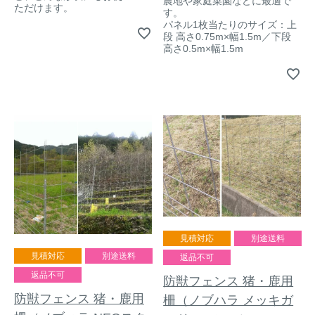
農地や家庭菜園などに最適で
ただけます。
す。
パネル1枚当たりのサイズ：上
段 高さ0.75m×幅1.5m／下段
高さ0.5m×幅1.5m
見積対応
別途送料
見積対応
別途送料
返品不可
返品不可
防獣フェンス 猪・鹿用
防獣フェンス 猪・鹿用
柵（ノブハラ メッキガ