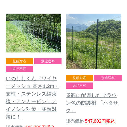
見積対応
別途送料
返品不可
いのししくん（ワイヤ
見積対応
別途送料
ーメッシュ 高さ1.2m・
返品不可
支柱・ステンレス結束
景観に配慮したブラウ
線・アンカーピン）／
ン色の防護柵 「パタサ
イノシシ対策・豚熱対
ク」
策に！
販売価格
547,602
税込