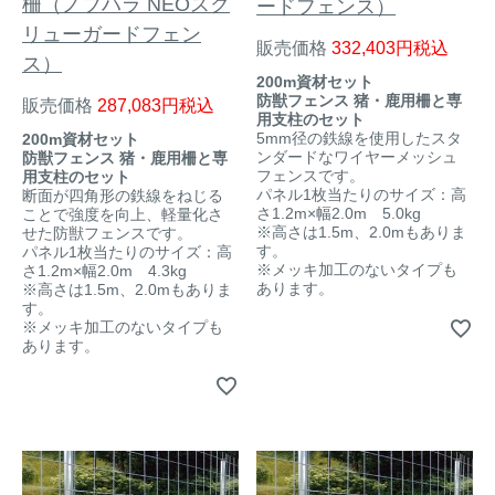
柵（ノブハラ NEOスク
ードフェンス）
リューガードフェン
販売価格
332,403
税込
ス）
200m資材セット
防獣フェンス 猪・鹿用柵と専
販売価格
287,083
税込
用支柱のセット
5mm径の鉄線を使用したスタ
200m資材セット
ンダードなワイヤーメッシュ
防獣フェンス 猪・鹿用柵と専
フェンスです。
用支柱のセット
パネル1枚当たりのサイズ：高
断面が四角形の鉄線をねじる
さ1.2m×幅2.0m 5.0kg
ことで強度を向上、軽量化さ
※高さは1.5m、2.0mもありま
せた防獣フェンスです。
す。
パネル1枚当たりのサイズ：高
※メッキ加工のないタイプも
さ1.2m×幅2.0m 4.3kg
あります。
※高さは1.5m、2.0mもありま
す。
※メッキ加工のないタイプも
あります。