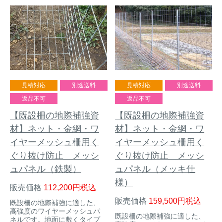
見積対応
別途送料
見積対応
別途送料
返品不可
返品不可
【既設柵の地際補強資
【既設柵の地際補強資
材】ネット・金網・ワ
材】ネット・金網・ワ
イヤーメッシュ柵用く
イヤーメッシュ柵用く
ぐり抜け防止 メッシ
ぐり抜け防止 メッシ
ュパネル（鉄製）
ュパネル（メッキ仕
様）
販売価格
112,200
税込
販売価格
159,500
税込
既設柵の地際補強に適した、
高強度のワイヤーメッシュパ
既設柵の地際補強に適した、
ネルです。地面に敷くタイプ