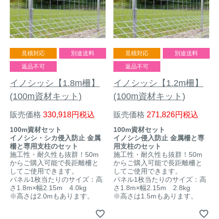
見積対応
別途送料
見積対応
別途送料
返品不可
返品不可
イノシッシ【1.8m柵】
イノシッシ【1.2m柵】
(100m資材キット)
(100m資材キット)
販売価格
330,918
税込
販売価格
271,826
税込
100m資材セット
100m資材セット
イノシシ・シカ侵入防止 金属
イノシシ侵入防止 金属柵と専
柵と専用支柱のセット
用支柱のセット
施工性・耐久性も抜群！50m
施工性・耐久性も抜群！50m
からご購入可能で長距離柵と
からご購入可能で長距離柵と
してご使用できます。
してご使用できます。
パネル1枚当たりのサイズ：高
パネル1枚当たりのサイズ：高
さ1.8m×幅2.15m 4.0kg
さ1.8m×幅2.15m 2.8kg
※高さは2.0mもあります。
※高さは1.5mもあります。