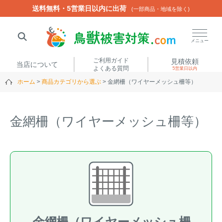
送料無料・5営業日以内に出荷
送料無料・5営業日以内に出荷
(一部商品・地域を除く)
(一部商品・地域を除く)
閉じる
メニュー
ご利用ガイド
見積依頼
当店について
よくある質問
5営業日以内
ホーム
商品カテゴリから選ぶ
金網柵（ワイヤーメッシュ柵等）
人気ワード
楽落くん
ハイトシェルター
侵入禁刺
イノシッシ
金網柵（ワイヤーメッシュ柵等）
いのししくん
TREL4G-R
アニマルネット2300
アニマルセンサー
商品カテゴリから選ぶ
箱わな
（アライグマ・ハ
電気柵
クビシン・ネズミ等）
金網柵（ワイヤーメッシュ柵