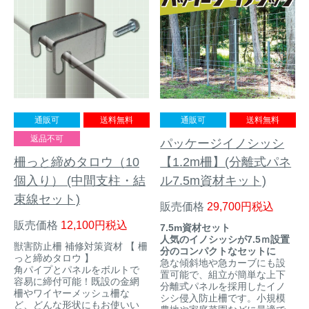
アナグマ対策
閉じる
通販可
送料無料
通販可
送料無料
返品不可
パッケージイノシッシ
柵っと締めタロウ（10
【1.2m柵】(分離式パネ
個入り） (中間支柱・結
ル7.5m資材キット)
束線セット)
販売価格
29,700
税込
販売価格
12,100
税込
7.5m資材セット
人気のイノシッシが7.5ｍ設置
獣害防止柵 補修対策資材 【 柵
分のコンパクトなセットに
っと締めタロウ 】
急な傾斜地や急カーブにも設
角パイプとパネルをボルトで
置可能で、組立が簡単な上下
容易に締付可能！既設の金網
分離式パネルを採用したイノ
柵やワイヤーメッシュ柵な
シシ侵入防止柵です。小規模
ど、どんな形状にもお使いい