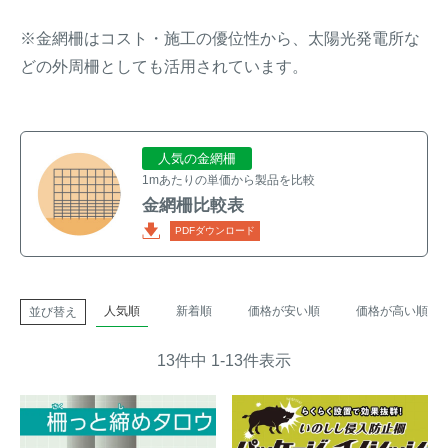
イノシシ対策
キツネ対策
※金網柵はコスト・施工の優位性から、太陽光発電所な
どの外周柵としても活用されています。
シカ対策
タイワンリス対策
イタチ・テン・
アライグマ対策
人気の金網柵
マングース対策
1mあたりの単価から製品を比較
金網柵比較表
サル対策
ヌートリア対策
PDFダウンロード
クマ対策
ネズミ・モグラ対策
人気順
新着順
価格が安い順
価格が高い順
並び替え
ハクビシン対策
鳥・カラス対策
13
件中
1
-
13
件表示
ブラックバス・
タヌキ対策
ブルーギル対策