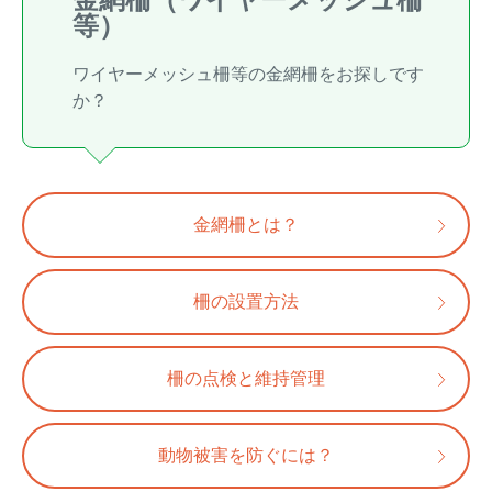
等）
トレイルカメラ
（セン
防獣・防鳥ネット
サーカメラ）
ワイヤーメッシュ柵等の金網柵をお探しです
屋外防犯・監視カメ
くくり罠
（イノシシ・
か？
ラ
（SDカード録画）
シカ等）
ICT・IoT機器
（捕獲通
苗木食害防止材
知・遠隔監視）
金網柵とは？
金網柵
（ワイヤーメッシ
忌避用品
ュ柵等）
箱わな
（イノシシ・シ
柵の設置方法
漁網
カ・サル等）
柵の点検と維持管理
対象動物から選ぶ
動物被害を防ぐには？
動物の種類から対策商品を選ぶ