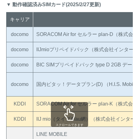
▼ 動作確認済みSIMカード(2025/2/27更新)
キャリア
S
docomo
SORACOM Air for セルラー plan-D（株式
docomo
IIJmioプリペイドパック（株式会社インタ
docomo
BIC SIMプリペイドパック type D 2GB デ
docomo
国内ビタッ！データプラン(D) （H.I.S. Mobil
KDDI
SORACOM Air for セルラー plan-K（株式
KDDI
IIJ mio（タイプA/au網）（株式会社イン
スクロールできます
LINE MOBILE