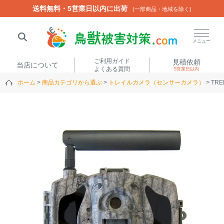
送料無料・5営業日以内に出荷
送料無料・5営業日以内に出荷
(一部商品・地域を除く)
(一部商品・地域を除く)
閉じる
メニュー
ご利用ガイド
見積依頼
当店について
よくある質問
5営業日以内
ホーム
商品カテゴリから選ぶ
トレイルカメラ（センサーカメラ）
TR
人気ワード
楽落くん
ハイトシェルター
侵入禁刺
イノシッシ
いのししくん
TREL4G-R
アニマルネット2300
アニマルセンサー
商品カテゴリから選ぶ
箱わな
（アライグマ・ハ
電気柵
クビシン・ネズミ等）