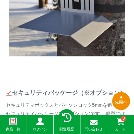
セキュリティパッケージ（※オプション）
先頭へ
セキュリティボックスとパイソンロック5mmを追加した
セキュリティパッケージ(※オプション)です。 簡単には
0
切断できないパイソンロックをスチール製で強固なセキ
商品一覧
ログイン
閲覧履歴
問い合わせ
カート
ュリティボックスの穴に通してカギをかけることでカメ