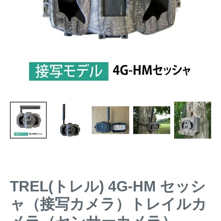
トレイルカメラ
（セン
防獣・防鳥ネット
サーカメラ）
屋外防犯・監視カメ
くくり罠
（イノシシ・
ラ
（SDカード録画）
シカ等）
ICT・IoT機器
（捕獲通
苗木食害防止材
知・遠隔監視）
金網柵
（ワイヤーメッシ
忌避用品
ュ柵等）
箱わな
（イノシシ・シ
漁網
カ・サル等）
TREL(トレル) 4G-HM セッシ
対象動物から選ぶ
ャ（接写カメラ）トレイルカ
動物の種類から対策商品を選ぶ