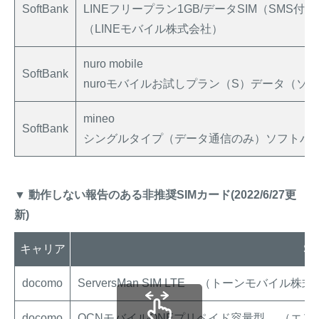
SoftBank
LINEフリープラン1GB/データSIM（SMS付き
（LINEモバイル株式会社）
nuro mobile
SoftBank
nuroモバイルお試しプラン（S）データ（
mineo
SoftBank
シングルタイプ（データ通信のみ）ソフトバン
▼ 動作しない報告のある非推奨SIMカード(2022/6/27更
新)
キャリア
S
docomo
ServersMan SIM LTE （トーンモバイル株
docomo
OCNモバイルONEプリペイド容量型 （エ