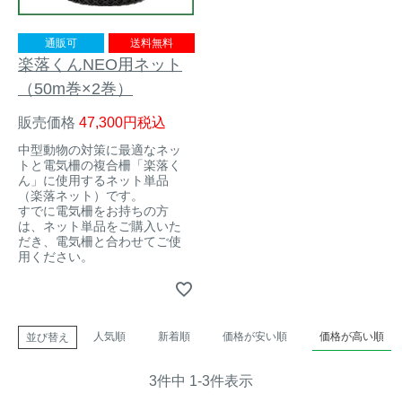
アナグマ対策
通販可
送料無料
楽落くんNEO用ネット
（50m巻×2巻）
閉じる
販売価格
47,300
税込
中型動物の対策に最適なネッ
トと電気柵の複合柵「楽落く
ん」に使用するネット単品
（楽落ネット）です。
すでに電気柵をお持ちの方
は、ネット単品をご購入いた
だき、電気柵と合わせてご使
用ください。
人気順
新着順
価格が安い順
価格が高い順
並び替え
3
件中
1
-
3
件表示