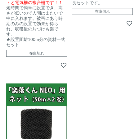
トと電気柵の複合柵です！！
長セットです。
短時間で簡単に設置でき、高
イノシシ対策
キツネ対策
在庫切れ
さが低いので人間はまたいで
中に入れます。被害にあう時
期のみの設置で効果が得ら
れ、収穫後の片づけも楽で
シカ対策
タイワンリス対策
す。
★設置距離100m分の資材一式
セット
イタチ・テン・
アライグマ対策
マングース対策
在庫切れ
サル対策
ヌートリア対策
クマ対策
ネズミ・モグラ対策
ハクビシン対策
鳥・カラス対策
ブラックバス・
タヌキ対策
ブルーギル対策