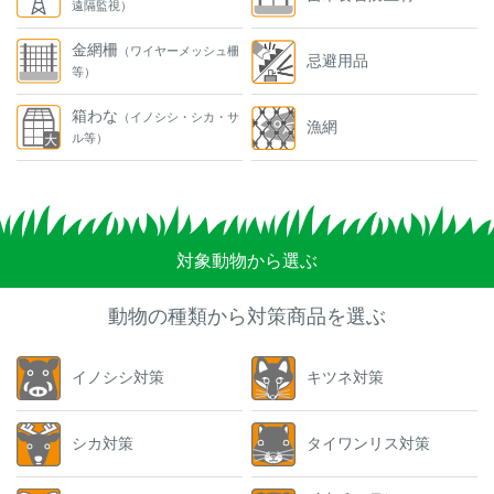
遠隔監視）
金網柵
（ワイヤーメッシュ柵
忌避用品
等）
箱わな
（イノシシ・シカ・サ
漁網
ル等）
対象動物から選ぶ
動物の種類から対策商品を選ぶ
イノシシ対策
キツネ対策
シカ対策
タイワンリス対策