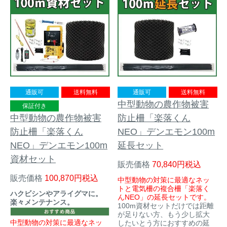
トレイルカメラ
（セン
防獣・防鳥ネット
サーカメラ）
屋外防犯・監視カメ
くくり罠
（イノシシ・
ラ
（SDカード録画）
シカ等）
ICT・IoT機器
（捕獲通
苗木食害防止材
知・遠隔監視）
通販可
送料無料
通販可
送料無料
中型動物の農作物被害
金網柵
（ワイヤーメッシ
保証付き
忌避用品
ュ柵等）
中型動物の農作物被害
防止柵「楽落くん
防止柵「楽落くん
NEO」デンエモン100m
箱わな
（イノシシ・シ
漁網
NEO」デンエモン100m
延長セット
カ・サル等）
資材セット
販売価格
70,840
税込
販売価格
100,870
税込
中型動物の対策に最適なネッ
トと電気柵の複合柵「楽落く
対象動物から選ぶ
ハクビシンやアライグマに。
んNEO」の延長セットです。
楽々メンテナンス。
100m資材セットだけでは距離
が足りない方、もう少し拡大
動物の種類から対策商品を選ぶ
中型動物の対策に最適なネッ
したいとう方におすすめの延