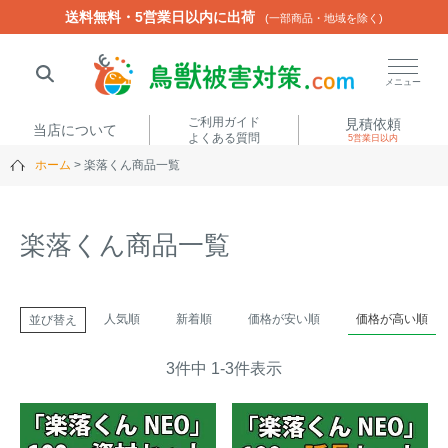
送料無料・5営業日以内に出荷
送料無料・5営業日以内に出荷
(一部商品・地域を除く)
(一部商品・地域を除く)
閉じる
メニュー
ご利用ガイド
見積依頼
当店について
よくある質問
5営業日以内
ホーム
楽落くん商品一覧
人気ワード
楽落くん
ハイトシェルター
侵入禁刺
イノシッシ
楽落くん商品一覧
いのししくん
TREL4G-R
アニマルネット2300
アニマルセンサー
人気順
新着順
価格が安い順
価格が高い順
並び替え
商品カテゴリから選ぶ
3
件中
1
-
3
件表示
箱わな
（アライグマ・ハ
電気柵
クビシン・ネズミ等）