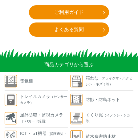
ご利用ガイド
よくある質問
商品カテゴリから選ぶ
箱わな
（アライグマ・ハクビ
電気柵
シン・ネズミ等）
トレイルカメラ
（センサー
防獣・防鳥ネット
カメラ）
屋外防犯・監視カメラ
くくり罠
（イノシシ・シカ
（SDカード録画）
等）
ICT・IoT機器
（捕獲通知・
苗木食害防止材