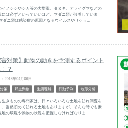
のイノシシやシカ等の大型獣、タヌキ、アライグマなどの
獣には必ずといっていいほど、マダニ類が咬着していま
 マダニ類は感染症の原因となるウイルスやリケッ...
獣害対策】動物の動きを予測するポイント
は！？
：2018年04月06日
対策
野生動物
生態理解
行動予測
地形分析
ち生きものの専門家は、日々いろいろな土地を訪れ調査を
す。当然初めて訪れる土地もありますが、そんな時でも素
現地の環境や動物の状況を把握しなければなりま...