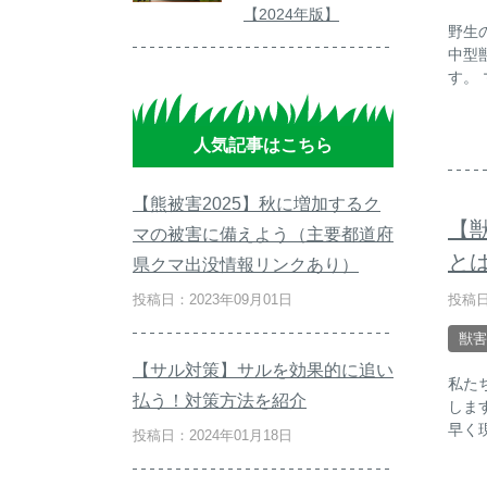
【2024年版】
野生
中型
す。
人気記事はこちら
【熊被害2025】秋に増加するク
【
マの被害に備えよう（主要都道府
と
県クマ出没情報リンクあり）
投稿日
投稿日：2023年09月01日
獣害
【サル対策】サルを効果的に追い
私た
払う！対策方法を紹介
しま
早く
投稿日：2024年01月18日