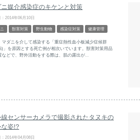
ダニ媒介感染症のキケンと対策
：2014年06月10日
ニ
獣害対策
野生動物
感染症対策
健康管理
、マダニを介して感染する「重症熱性血小板減少症候群
FTS)」を原因とする死亡例が相次いでいます。獣害対策用品
置などで、野外活動をする際は、肌の露出が...
外線センサーカメラで撮影されたタヌキの
な姿!?
：2014年04月08日