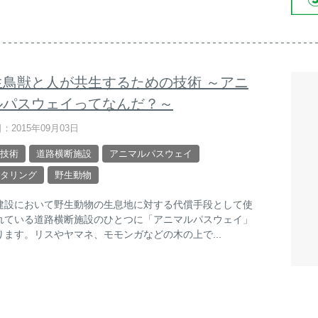
生鳥獣と人が共生するための技術 ～アニ
ルパスウェイってなんだ？～
：2015年09月03日
技術
道路横断施設
アニマルパスウェイ
タリング
野生動物
建設において野生動物の生息地に対する代償手段として使
れている道路横断施設のひとつに「アニマルパスウェイ」
ります。リスやヤマネ、モモンガなどの木の上で...