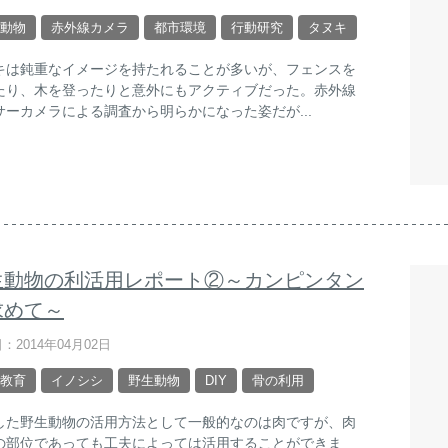
動物
赤外線カメラ
都市環境
行動研究
タヌキ
キは鈍重なイメージを持たれることが多いが、フェンスを
たり、木を登ったりと意外にもアクティブだった。赤外線
サーカメラによる調査から明らかになった姿だが...
生動物の利活用レポート②～カンピンタン
求めて～
：2014年04月02日
教育
イノシシ
野生動物
DIY
骨の利用
した野生動物の活用方法として一般的なのは肉ですが、肉
の部位であっても工夫によっては活用することができま