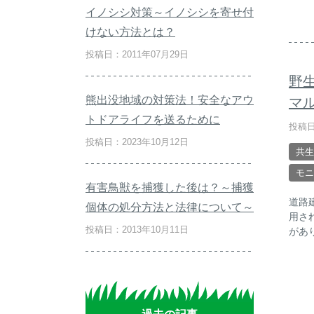
イノシシ対策～イノシシを寄せ付
けない方法とは？
投稿日：2011年07月29日
野
熊出没地域の対策法！安全なアウ
マ
トドアライフを送るために
投稿日
投稿日：2023年10月12日
共生
モニ
有害鳥獣を捕獲した後は？～捕獲
道路
個体の処分方法と法律について～
用さ
投稿日：2013年10月11日
があ