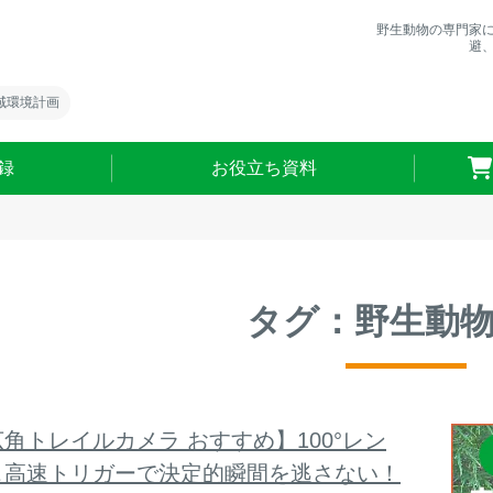
野生動物の専門家
避
域環境計画
録
お役立ち資料
タグ：野生動
角トレイルカメラ おすすめ】100°レン
＆高速トリガーで決定的瞬間を逃さない！