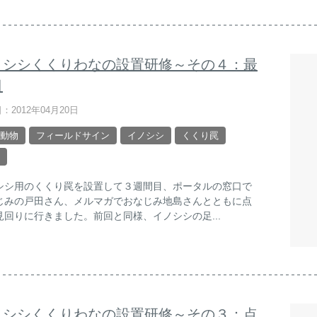
ノシシくくりわなの設置研修～その４：最
日
：2012年04月20日
動物
フィールドサイン
イノシシ
くくり罠
シシ用のくくり罠を設置して３週間目、ポータルの窓口で
じみの戸田さん、メルマガでおなじみ地島さんとともに点
見回りに行きました。前回と同様、イノシシの足...
ノシシくくりわなの設置研修～その３：点