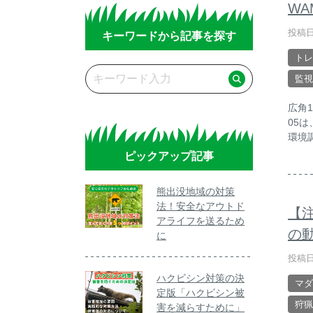
WA
投稿日
キーワードから記事を探す
トレ
監視
広角
05
環境
ピックアップ記事
熊出没地域の対策
法！安全なアウトド
【
アライフを送るため
の
に
投稿日
ハクビシン対策の決
マダ
定版「ハクビシン被
狩猟
害を減らすために」