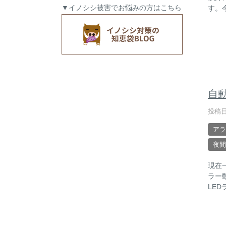
▼イノシシ被害でお悩みの方はこちら
す。
自
投稿日
アラ
夜間
現在一
ラー動
LED