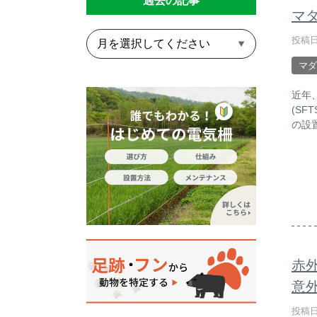
過去の記事
マ
投稿日
マダ
近年
(S
の設
赤
意外
投稿日