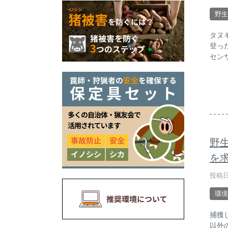
野生
タヌ
登っ
セン
野
を
投稿日
環境
捕獲
以外