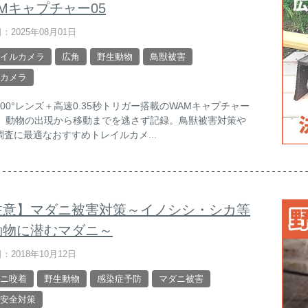
Mキャプチャー05
：2025年08月01日
イルカメラ
広角
野生動物
鳥獣被害
カメラ
100°レンズ＋高速0.35秒トリガー搭載のWAMキャプチャー
は、動物の出現から移動までを逃さず記録。鳥獣被害対策や
調査に最適なおすすめトレイルカメ...
注意】マダニ被害対策～イノシシ・シカ等
動物に潜むマダニ～
：2018年10月12日
ニ咬着
野生動物
感染症予防
マダニ被害
安全対策