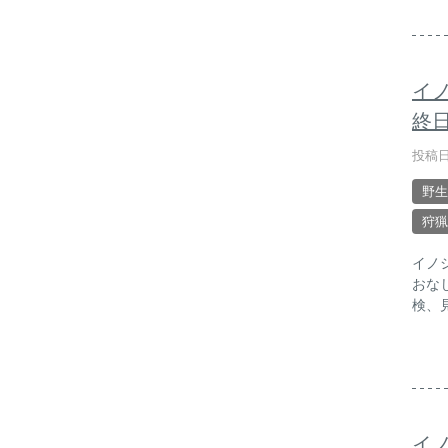
イ
終
投稿日
野生
狩猟
イノ
おな
検、
イ