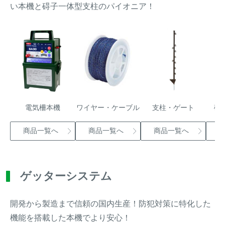
アナグマ対策
い本機と碍子一体型支柱のパイオニア！
閉じる
電気柵本機
ワイヤー・ケーブル
支柱・ゲート
碍
商品一覧へ
商品一覧へ
商品一覧へ
ゲッターシステム
開発から製造まで信頼の国内生産！防犯対策に特化した
機能を搭載した本機でより安心！