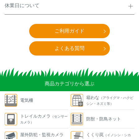
休業日について
ご利用ガイド
よくある質問
商品カテゴリから選ぶ
箱わな
（アライグマ・ハクビ
電気柵
シン・ネズミ等）
トレイルカメラ
（センサー
防獣・防鳥ネット
カメラ）
屋外防犯・監視カメラ
くくり罠
（イノシシ・シカ