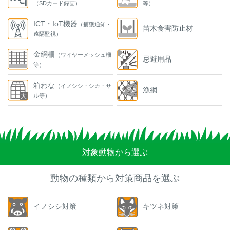
（SDカード録画）
等）
ICT・IoT機器
（捕獲通知・
苗木食害防止材
遠隔監視）
金網柵
（ワイヤーメッシュ柵
忌避用品
等）
箱わな
（イノシシ・シカ・サ
漁網
ル等）
対象動物から選ぶ
動物の種類から対策商品を選ぶ
イノシシ対策
キツネ対策