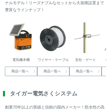
ナルモデル！リーズナブルなセットから大規模設置まで
イノシシ対策
キツネ対策
豊富なラインナップ！
シカ対策
タイワンリス対策
イタチ・テン・
アライグマ対策
マングース対策
サル対策
ヌートリア対策
電気柵本機
ワイヤー・ケーブル
支柱・ゲート
碍
クマ対策
ネズミ・モグラ対策
商品一覧へ
商品一覧へ
商品一覧へ
ハクビシン対策
鳥・カラス対策
タイガー電気さくシステム
ブラックバス・
タヌキ対策
ブルーギル対策
創業70年以上の実績と信頼の国内メーカー！防水性の高