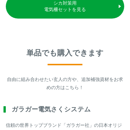
シカ対策用
トレイルカメラ
（セン
電気柵セットを見る
防獣・防鳥ネット
サーカメラ）
屋外防犯・監視カメ
くくり罠
（イノシシ・
ラ
（SDカード録画）
シカ等）
ICT・IoT機器
（捕獲通
苗木食害防止材
知・遠隔監視）
単品でも購入できます
金網柵
（ワイヤーメッシ
忌避用品
ュ柵等）
箱わな
（イノシシ・シ
自由に組み合わせたい玄人の方や、追加補強資材をお求
漁網
カ・サル等）
めの方はこちら！
ガラガー電気さくシステム
対象動物から選ぶ
動物の種類から対策商品を選ぶ
信頼の世界トップブランド「ガラガー社」の日本オリジ