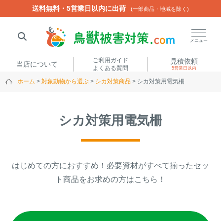
送料無料・5営業日以内に出荷
送料無料・5営業日以内に出荷
(一部商品・地域を除く)
(一部商品・地域を除く)
閉じる
メニュー
ご利用ガイド
見積依頼
当店について
よくある質問
5営業日以内
ホーム
対象動物から選ぶ
シカ対策商品
シカ対策用電気柵
人気ワード
楽落くん
ハイトシェルター
侵入禁刺
イノシッシ
シカ対策用電気柵
いのししくん
TREL4G-R
アニマルネット2300
アニマルセンサー
はじめての方におすすめ！必要資材がすべて揃ったセッ
商品カテゴリから選ぶ
ト商品をお求めの方はこちら！
箱わな
（アライグマ・ハ
電気柵
クビシン・ネズミ等）