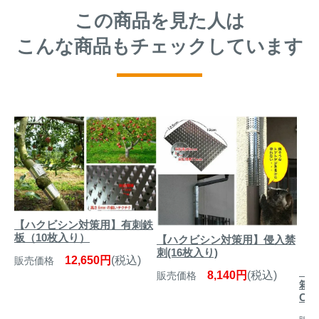
この商品を見た人は
こんな商品もチェックしています
【ハクビシン対策用】有刺鉄
板（10枚入り）
【ハクビシン対策用】侵入禁
刺(16枚入り)
12,650円
(税込)
販売価格
【有
8,140円
(税込)
販売価格
箱 
CO