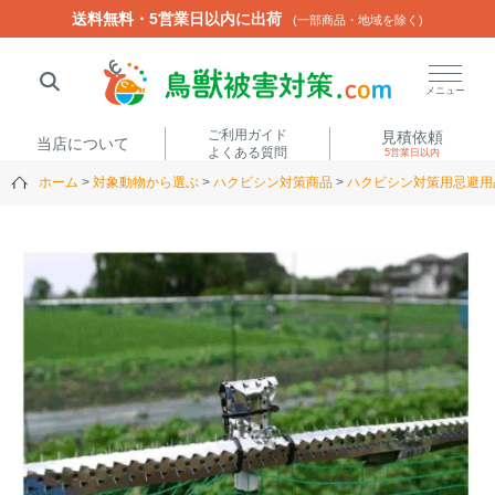
送料無料・5営業日以内に出荷
送料無料・5営業日以内に出荷
(一部商品・地域を除く)
(一部商品・地域を除く)
閉じる
メニュー
ご利用ガイド
見積依頼
当店について
よくある質問
5営業日以内
ホーム
対象動物から選ぶ
ハクビシン対策商品
ハクビシン対策用忌避用
人気ワード
楽落くん
ハイトシェルター
侵入禁刺
イノシッシ
いのししくん
TREL4G-R
アニマルネット2300
アニマルセンサー
商品カテゴリから選ぶ
箱わな
（アライグマ・ハ
電気柵
クビシン・ネズミ等）