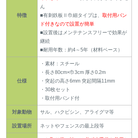
ん
特徴
■有刺鉄板Ⅱ巾細タイプは、
取付用バン
ド付きなので設置が簡単
■設置後はメンテナンスフリーで効果が
継続
■耐用年数：約4～5年（材料ベース）
・素材：スチール
・長さ80cm×巾3cm 厚さ0.2m
仕様
・突起の高さ6mm 突起間隔11mm
・30枚セット
・取付用バンド付
対象動物
サル、ハクビシン、アライグマ等
設置場所
ネットやフェンスの最上段等