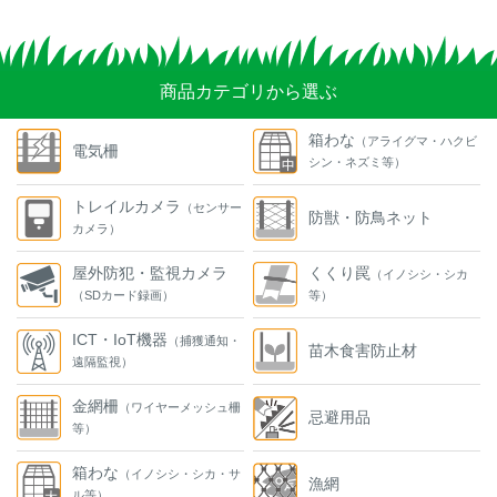
商品カテゴリから選ぶ
箱わな
（アライグマ・ハクビ
電気柵
シン・ネズミ等）
トレイルカメラ
（センサー
防獣・防鳥ネット
カメラ）
屋外防犯・監視カメラ
くくり罠
（イノシシ・シカ
（SDカード録画）
等）
ICT・IoT機器
（捕獲通知・
苗木食害防止材
遠隔監視）
金網柵
（ワイヤーメッシュ柵
忌避用品
等）
箱わな
（イノシシ・シカ・サ
漁網
ル等）