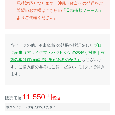
見積対応となります。沖縄・離島への発送をご
イノシシ対策
キツネ対策
希望のお客様はこちらの
「見積依頼フォーム」
よりご依頼ください。
シカ対策
タイワンリス対策
イタチ・テン・
アライグマ対策
マングース対策
当ページの他、有刺鉄板 の効果を検証をした
ブロ
グ記事（アライグマ・ハクビシンの木登り対策｜有
サル対策
ヌートリア対策
刺鉄板は何cm幅で効果があるのか？）
もございま
す。ご購入前の参考にご覧ください（別タブで開き
クマ対策
ネズミ・モグラ対策
ます）。
ハクビシン対策
鳥・カラス対策
11,550
販売価格
税込
ブラックバス・
タヌキ対策
ブルーギル対策
ボタンにチェックを入れてください