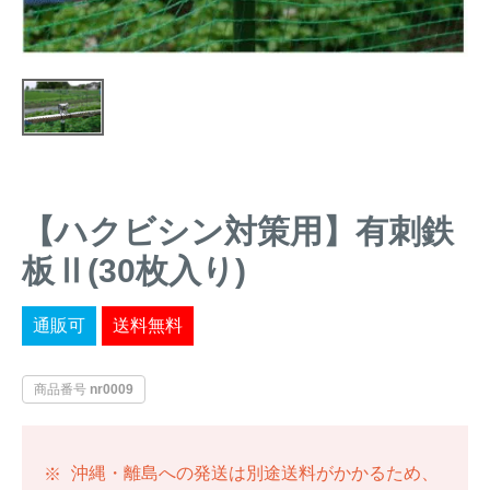
トレイルカメラ
（セン
防獣・防鳥ネット
サーカメラ）
屋外防犯・監視カメ
くくり罠
（イノシシ・
ラ
（SDカード録画）
シカ等）
ICT・IoT機器
（捕獲通
苗木食害防止材
知・遠隔監視）
【ハクビシン対策用】有刺鉄
金網柵
（ワイヤーメッシ
忌避用品
ュ柵等）
板Ⅱ(30枚入り)
箱わな
（イノシシ・シ
漁網
カ・サル等）
通販可
送料無料
商品番号
nr0009
対象動物から選ぶ
動物の種類から対策商品を選ぶ
沖縄・離島への発送は別途送料がかかるため、