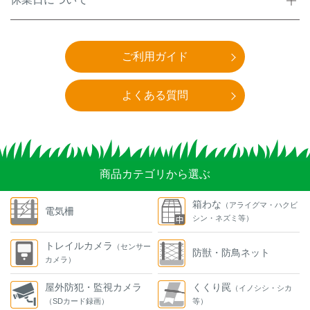
ご利用ガイド
よくある質問
商品カテゴリから選ぶ
箱わな
（アライグマ・ハクビ
電気柵
シン・ネズミ等）
トレイルカメラ
（センサー
防獣・防鳥ネット
カメラ）
屋外防犯・監視カメラ
くくり罠
（イノシシ・シカ
（SDカード録画）
等）