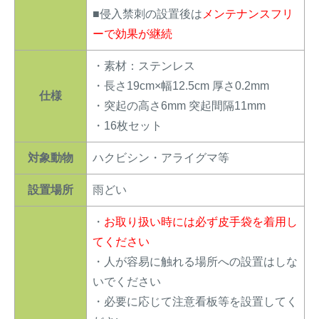
■侵入禁刺の設置後は
メンテナンスフリ
ーで効果が継続
・素材：ステンレス
・長さ19cm×幅12.5cm 厚さ0.2mm
仕様
・突起の高さ6mm 突起間隔11mm
・16枚セット
対象動物
ハクビシン・アライグマ等
設置場所
雨どい
・
お取り扱い時には必ず皮手袋を着用し
てください
・人が容易に触れる場所への設置はしな
いでください
・必要に応じて注意看板等を設置してく