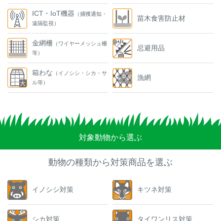
ICT・IoT機器
（捕獲通知・
苗木食害防止材
遠隔監視）
金網柵
（ワイヤーメッシュ柵
忌避用品
等）
箱わな
（イノシシ・シカ・サ
漁網
ル等）
対象動物から選ぶ
動物の種類から対策商品を選ぶ
イノシシ対策
キツネ対策
シカ対策
タイワンリス対策