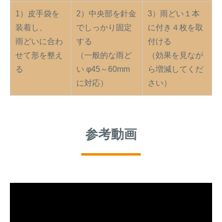
1）皮手袋を
2）中央部を針金
3）雨どい１本
装着し、
でしっかり固定
に付き４枚を取
雨どいに合わ
する
付ける
せて形を整え
（一般的な雨ど
（効果を見なが
る
い φ45～60mm
ら増減してくだ
に対応）
さい）
参考動画