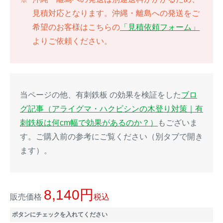
見積対応となります。沖縄・離島への発送をご
イノシシ対策
キツネ対策
希望のお客様はこちらの
「見積依頼フォーム」
よりご依頼ください。
シカ対策
タイワンリス対策
イタチ・テン・
アライグマ対策
マングース対策
当ページの他、有刺鉄板 の効果を検証をした
ブロ
サル対策
ヌートリア対策
グ記事（アライグマ・ハクビシンの木登り対策｜有
刺鉄板は何cm幅で効果があるのか？）
もございま
す。ご購入前の参考にご覧ください（別タブで開き
クマ対策
ネズミ・モグラ対策
ます）。
ハクビシン対策
鳥・カラス対策
8,140
ブラックバス・
タヌキ対策
販売価格
税込
ブルーギル対策
ボタンにチェックを入れてください