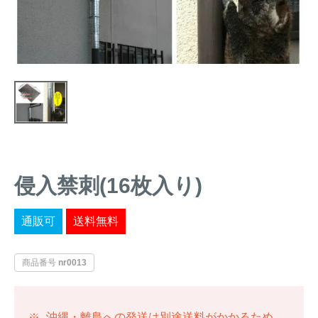
トレイルカメラ
（セン
防獣・防鳥ネット
サーカメラ）
屋外防犯・監視カメ
くくり罠
（イノシシ・
ラ
（SDカード録画）
シカ等）
ICT・IoT機器
（捕獲通
苗木食害防止材
知・遠隔監視）
金網柵
（ワイヤーメッシ
忌避用品
ュ柵等）
侵入禁刺(16枚入り)
箱わな
（イノシシ・シ
漁網
カ・サル等）
通販可
送料無料
商品番号
nr0013
対象動物から選ぶ
動物の種類から対策商品を選ぶ
沖縄・離島への発送は別途送料がかかるため、