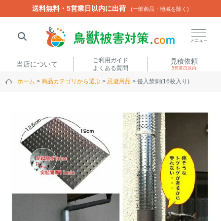
送料無料・5営業日以内に出荷
送料無料・5営業日以内に出荷
(一部商品・地域を除く)
(一部商品・地域を除く)
閉じる
メニュー
ご利用ガイド
見積依頼
当店について
よくある質問
5営業日以内
ホーム
商品カテゴリから選ぶ
忌避用品
侵入禁刺(16枚入り)
人気ワード
楽落くん
ハイトシェルター
侵入禁刺
イノシッシ
いのししくん
TREL4G-R
アニマルネット2300
アニマルセンサー
商品カテゴリから選ぶ
箱わな
（アライグマ・ハ
電気柵
クビシン・ネズミ等）