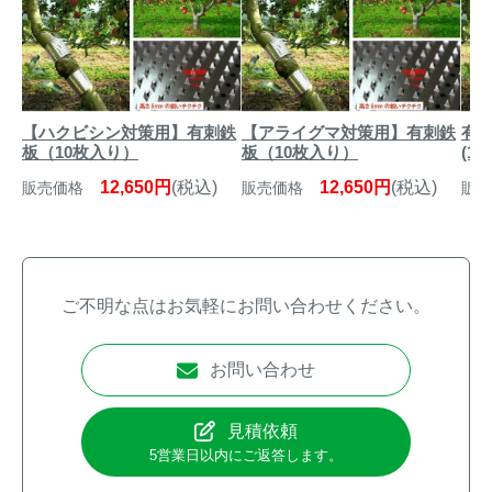
【ハクビシン対策用】有刺鉄
【アライグマ対策用】有刺鉄
有
板（10枚入り）
板（10枚入り）
(1
12,650円
(税込)
12,650円
(税込)
販売価格
販売価格
販売
ご不明な点はお気軽にお問い合わせください。
お問い合わせ
見積依頼
5営業日以内にご返答します。