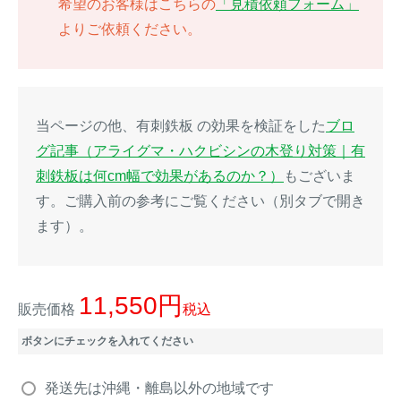
希望のお客様はこちらの
「見積依頼フォーム」
よりご依頼ください。
イノシシ対策
キツネ対策
シカ対策
タイワンリス対策
当ページの他、有刺鉄板 の効果を検証をした
ブロ
イタチ・テン・
アライグマ対策
マングース対策
グ記事（アライグマ・ハクビシンの木登り対策｜有
刺鉄板は何cm幅で効果があるのか？）
もございま
サル対策
ヌートリア対策
す。ご購入前の参考にご覧ください（別タブで開き
ます）。
クマ対策
ネズミ・モグラ対策
11,550
ハクビシン対策
鳥・カラス対策
販売価格
税込
ボタンにチェックを入れてください
ブラックバス・
タヌキ対策
ブルーギル対策
発送先は沖縄・離島以外の地域です