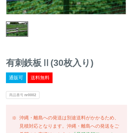
トレイルカメラ
（セン
防獣・防鳥ネット
サーカメラ）
屋外防犯・監視カメ
くくり罠
（イノシシ・
ラ
（SDカード録画）
シカ等）
ICT・IoT機器
（捕獲通
苗木食害防止材
知・遠隔監視）
有刺鉄板Ⅱ(30枚入り)
金網柵
（ワイヤーメッシ
忌避用品
ュ柵等）
通販可
送料無料
箱わな
（イノシシ・シ
漁網
カ・サル等）
商品番号
nr0002
対象動物から選ぶ
沖縄・離島への発送は別途送料がかかるため、
見積対応となります。沖縄・離島への発送をご
動物の種類から対策商品を選ぶ