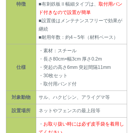
特徴
■有刺鉄板Ⅱ幅細タイプは、
取付用バン
ド付きなので設置が簡単
■設置後はメンテナンスフリーで効果が
継続
■耐用年数：約4～5年（材料ベース）
・素材：スチール
・長さ80cm×幅3cm 厚さ0.2m
仕様
・突起の高さ6mm 突起間隔11mm
・30枚セット
・取付用バンド付
対象動物
サル、ハクビシン、アライグマ等
設置場所
ネットやフェンスの最上段等
・
お取り扱い時には必ず皮手袋を着用し
てください