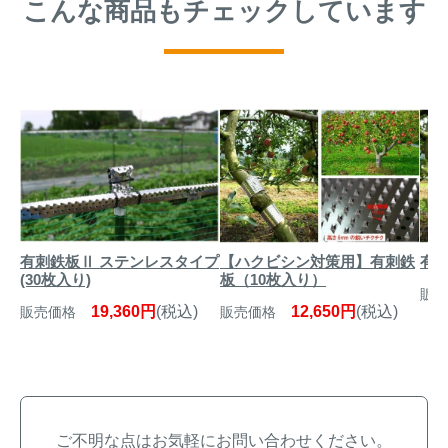
こんな商品もチェックしています
【ハクビシン対策用】有刺鉄
有刺
有刺鉄板Ⅱ ステンレスタイプ
板（10枚入り）
(30枚入り)
販売
12,650円
(税込)
19,360円
(税込)
販売価格
販売価格
ご不明な点はお気軽にお問い合わせください。