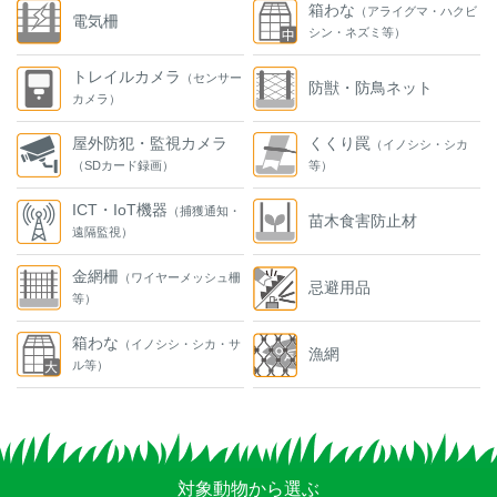
箱わな
（アライグマ・ハクビ
電気柵
シン・ネズミ等）
トレイルカメラ
（センサー
防獣・防鳥ネット
カメラ）
屋外防犯・監視カメラ
くくり罠
（イノシシ・シカ
（SDカード録画）
等）
ICT・IoT機器
（捕獲通知・
苗木食害防止材
遠隔監視）
金網柵
（ワイヤーメッシュ柵
忌避用品
等）
箱わな
（イノシシ・シカ・サ
漁網
ル等）
対象動物から選ぶ