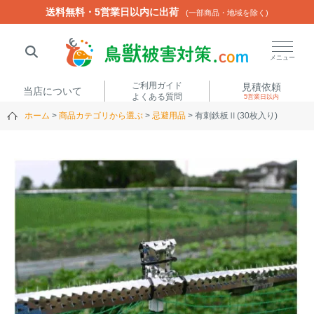
送料無料・5営業日以内に出荷
送料無料・5営業日以内に出荷
(一部商品・地域を除く)
(一部商品・地域を除く)
閉じる
メニュー
ご利用ガイド
見積依頼
当店について
よくある質問
5営業日以内
ホーム
商品カテゴリから選ぶ
忌避用品
有刺鉄板Ⅱ(30枚入り)
人気ワード
楽落くん
ハイトシェルター
侵入禁刺
イノシッシ
いのししくん
TREL4G-R
アニマルネット2300
アニマルセンサー
商品カテゴリから選ぶ
箱わな
（アライグマ・ハ
電気柵
クビシン・ネズミ等）