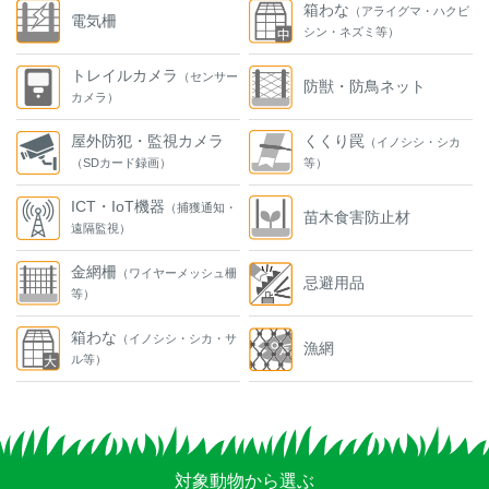
箱わな
（アライグマ・ハクビ
電気柵
シン・ネズミ等）
トレイルカメラ
（センサー
防獣・防鳥ネット
カメラ）
屋外防犯・監視カメラ
くくり罠
（イノシシ・シカ
（SDカード録画）
等）
ICT・IoT機器
（捕獲通知・
苗木食害防止材
遠隔監視）
金網柵
（ワイヤーメッシュ柵
忌避用品
等）
箱わな
（イノシシ・シカ・サ
漁網
ル等）
対象動物から選ぶ