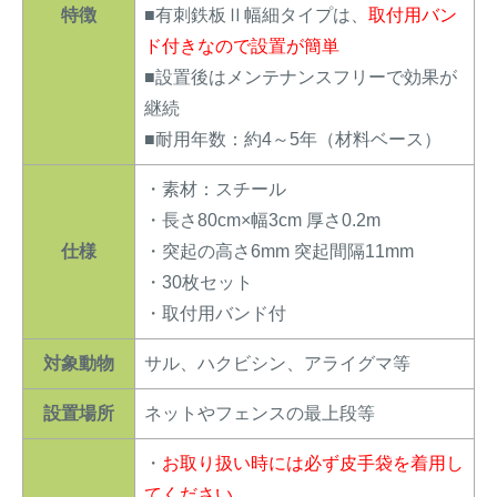
特徴
■有刺鉄板Ⅱ幅細タイプは、
取付用バン
ド付きなので設置が簡単
■設置後はメンテナンスフリーで効果が
継続
■耐用年数：約4～5年（材料ベース）
・素材：スチール
・長さ80cm×幅3cm 厚さ0.2m
仕様
・突起の高さ6mm 突起間隔11mm
・30枚セット
・取付用バンド付
対象動物
サル、ハクビシン、アライグマ等
設置場所
ネットやフェンスの最上段等
・
お取り扱い時には必ず皮手袋を着用し
てください