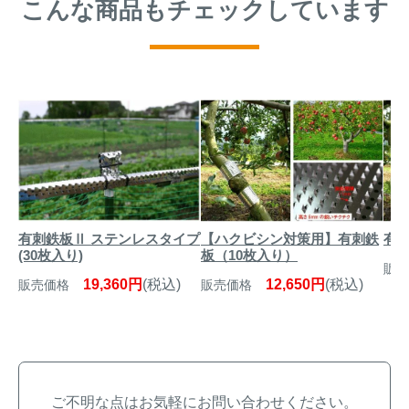
こんな商品もチェックしています
【ハクビシン対策用】有刺鉄
有刺
有刺鉄板Ⅱ ステンレスタイプ
板（10枚入り）
(30枚入り)
販売
12,650円
(税込)
19,360円
(税込)
販売価格
販売価格
ご不明な点はお気軽にお問い合わせください。