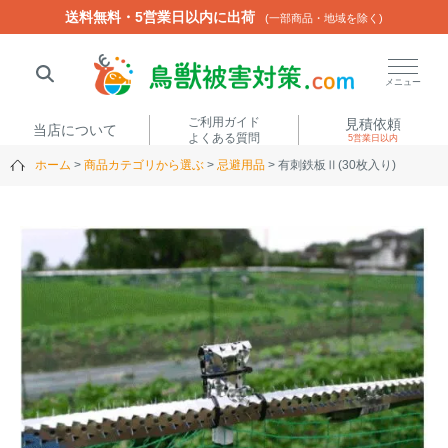
送料無料・5営業日以内に出荷
送料無料・5営業日以内に出荷
(一部商品・地域を除く)
(一部商品・地域を除く)
閉じる
メニュー
ご利用ガイド
見積依頼
当店について
よくある質問
5営業日以内
ホーム
商品カテゴリから選ぶ
忌避用品
有刺鉄板Ⅱ(30枚入り)
人気ワード
楽落くん
ハイトシェルター
侵入禁刺
イノシッシ
いのししくん
TREL4G-R
アニマルネット2300
アニマルセンサー
商品カテゴリから選ぶ
箱わな
（アライグマ・ハ
電気柵
クビシン・ネズミ等）