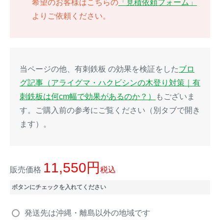
希望のお客様はこちらの
「見積依頼フォーム」
よりご依頼ください。
イノシシ対策
キツネ対策
シカ対策
タイワンリス対策
当ページの他、有刺鉄板 の効果を検証をした
ブロ
イタチ・テン・
アライグマ対策
マングース対策
グ記事（アライグマ・ハクビシンの木登り対策｜有
刺鉄板は何cm幅で効果があるのか？）
もございま
サル対策
ヌートリア対策
す。ご購入前の参考にご覧ください（別タブで開き
ます）。
クマ対策
ネズミ・モグラ対策
11,550
ハクビシン対策
鳥・カラス対策
販売価格
税込
ボタンにチェックを入れてください
ブラックバス・
タヌキ対策
ブルーギル対策
発送先は沖縄・離島以外の地域です