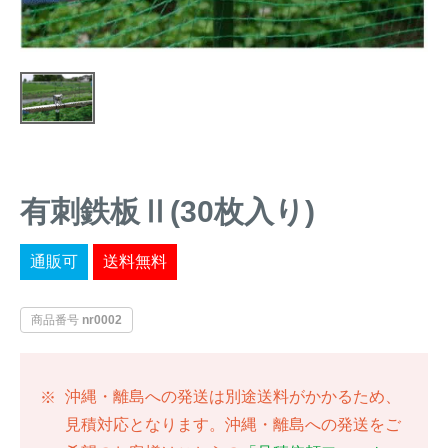
トレイルカメラ
（セン
防獣・防鳥ネット
サーカメラ）
屋外防犯・監視カメ
くくり罠
（イノシシ・
ラ
（SDカード録画）
シカ等）
ICT・IoT機器
（捕獲通
苗木食害防止材
知・遠隔監視）
有刺鉄板Ⅱ(30枚入り)
金網柵
（ワイヤーメッシ
忌避用品
ュ柵等）
通販可
送料無料
箱わな
（イノシシ・シ
漁網
カ・サル等）
商品番号
nr0002
対象動物から選ぶ
沖縄・離島への発送は別途送料がかかるため、
見積対応となります。沖縄・離島への発送をご
動物の種類から対策商品を選ぶ