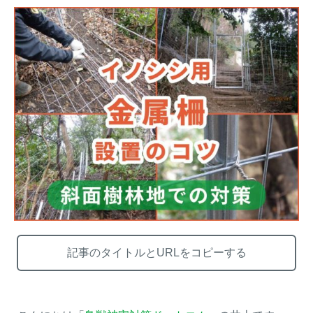
【イノシシの止め刺し】補て
トレイルカメラ設置方法を工
い具（保定具）を使って安全
夫して「空うち」を減らす～
に止め刺しを行う方法
失敗する設置例もご紹介～
メルマガ登録
お役立ち資料
ご相談
オンライン
お問い合わせ
ショップ
記事のタイトルとURLをコピーする