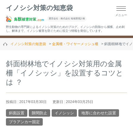
イノシシ対策の知恵袋
メニュー
▼キーワードから記事を探す
運営会社：株式会社 地域環境計画
野生動物の専門家によるイノシシ対策のためのブログ。イノシシの防除から捕獲、止め刺
し、解体まで、イノシシ被害を防ぐために役立つ情報を発信しています。
イノシシ対策の知恵袋
金属柵・ワイヤーメッシュ柵
斜面樹林地でイノ
▼カテゴリーから選ぶ
斜面樹林地でイノシシ対策用の金属
柵「イノシッシ」を設置するコツと
▼過去の記事
は ？
投稿日 : 2017年03月30日
更新日 : 2024年03月25日
斜面設置
隙間防止
イノシッシ
地形に合わせた設置
プラアンカー固定