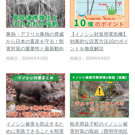
豚熱・アフリカ豚熱の脅威
【イノシシ対策用電気柵】
から日本の畜産を守る！獣
効果的な設置方法10のポイ
害対策の重要性と最新動向
ントを徹底解説
投稿日：2024年6月10日
投稿日：2016年6月6日
イノシシ被害を防止するた
栃木県益子町のイノシシ被
めに実践できることを獣害
害対策の取組（西明寺地区