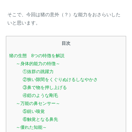
そこで、今回は猪の意外（？）な能力をおさらいした
いと思います。
目次
猪の生態 8つの特徴を解説
～身体的能力の特徴～
①抜群の跳躍力
閉じる
②狭い隙間をくぐりぬけるしなやかさ
③鼻で物を押し上げる
④鎧のような剛毛
～万能の鼻センサー～
⑤鋭い嗅覚
⑥触覚となる鼻先
～優れた知能～