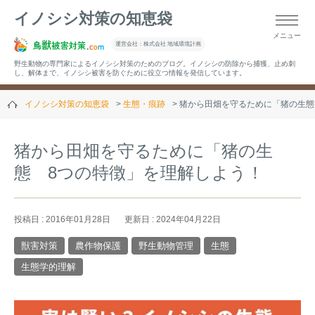
イノシシ対策の知恵袋
メニュー
▼キーワードから記事を探す
運営会社：株式会社 地域環境計画
野生動物の専門家によるイノシシ対策のためのブログ。イノシシの防除から捕獲、止め刺
し、解体まで、イノシシ被害を防ぐために役立つ情報を発信しています。
イノシシ対策の知恵袋
生態・痕跡
猪から田畑を守るために「猪の生態
▼カテゴリーから選ぶ
猪から田畑を守るために「猪の生
態 8つの特徴」を理解しよう！
▼過去の記事
投稿日 : 2016年01月28日
更新日 : 2024年04月22日
獣害対策
農作物保護
野生動物管理
生態
生態学的理解