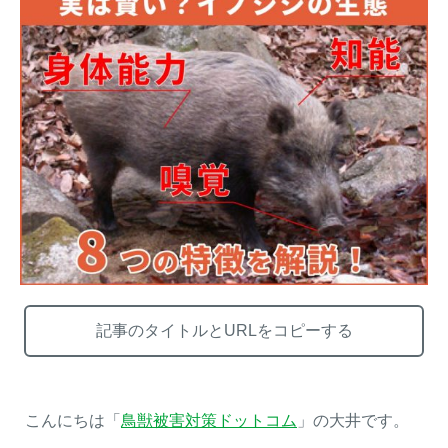
【イノシシの止め刺し】補て
トレイルカメラ設置方法を工
い具（保定具）を使って安全
夫して「空うち」を減らす～
に止め刺しを行う方法
失敗する設置例もご紹介～
メルマガ登録
お役立ち資料
記事のタイトルとURLをコピーする
ご相談
オンライン
お問い合わせ
ショップ
こんにちは「
鳥獣被害対策ドットコム
」の大井です。