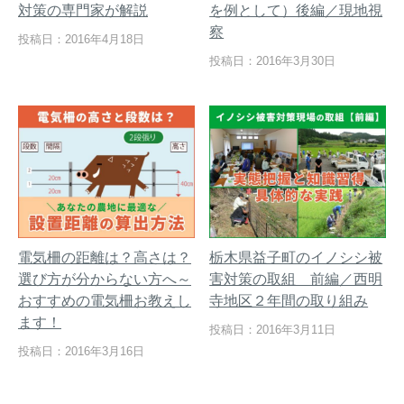
対策の専門家が解説
を例として）後編／現地視
察
投稿日：2016年4月18日
投稿日：2016年3月30日
電気柵の距離は？高さは？
栃木県益子町のイノシシ被
選び方が分からない方へ～
害対策の取組 前編／西明
おすすめの電気柵お教えし
寺地区２年間の取り組み
ます！
投稿日：2016年3月11日
投稿日：2016年3月16日