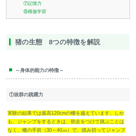
⑦記憶力
⑧模倣学習
猪の生態 8つの特徴を解説
～身体的能力の特徴～
①抜群の跳躍力
実験の結果では最高120cmの柵を越えています。しか
も、ジャンプをするときは、助走をつけて跳ぶことは
なく、柵の手前（30～40㎝）で、踏み切ってジャンプ