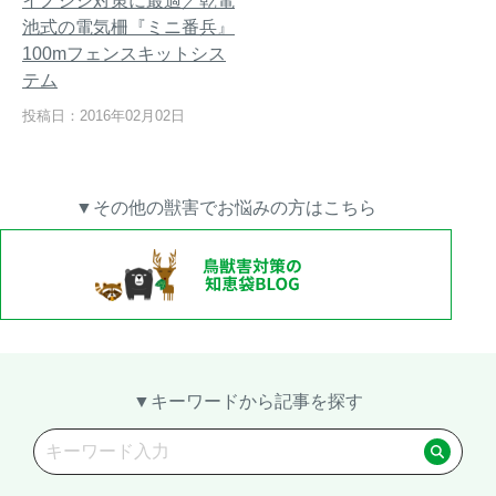
イノシシ対策に最適／乾電
池式の電気柵『ミニ番兵』
100mフェンスキットシス
テム
【イノシシの止め刺し】補て
トレイルカメラ設置方法を工
投稿日：2016年02月02日
い具（保定具）を使って安全
夫して「空うち」を減らす～
に止め刺しを行う方法
失敗する設置例もご紹介～
▼その他の獣害でお悩みの方はこちら
メルマガ登録
お役立ち資料
ご相談
オンライン
お問い合わせ
ショップ
▼キーワードから記事を探す