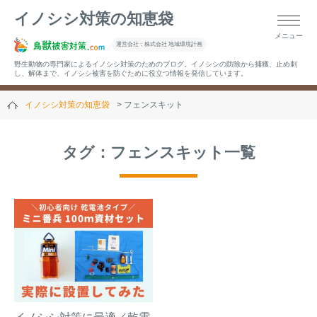
イノシシ対策の知恵袋
メニュー
▼キーワードから記事を探す
運営会社：株式会社 地域環境計画
野生動物の専門家によるイノシシ対策のためのブログ。イノシシの防除から捕獲、止め刺
し、解体まで、イノシシ被害を防ぐために役立つ情報を発信しています。
イノシシ対策の知恵袋
フェンスキット
▼カテゴリーから選ぶ
タグ：フェンスキット一覧
▼過去の記事