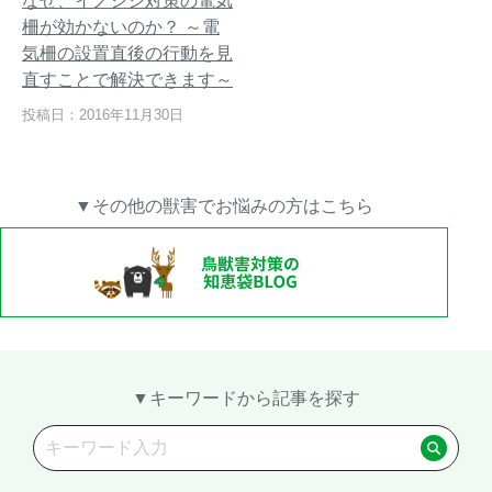
なぜ、イノシシ対策の電気
柵が効かないのか？ ～電
気柵の設置直後の行動を見
直すことで解決できます～
【イノシシの止め刺し】補て
トレイルカメラ設置方法を工
投稿日：2016年11月30日
い具（保定具）を使って安全
夫して「空うち」を減らす～
に止め刺しを行う方法
失敗する設置例もご紹介～
▼その他の獣害でお悩みの方はこちら
メルマガ登録
お役立ち資料
ご相談
オンライン
お問い合わせ
ショップ
▼キーワードから記事を探す