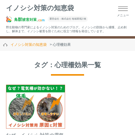
イノシシ対策の知恵袋
メニュー
▼キーワードから記事を探す
運営会社：株式会社 地域環境計画
野生動物の専門家によるイノシシ対策のためのブログ。イノシシの防除から捕獲、止め刺
し、解体まで、イノシシ被害を防ぐために役立つ情報を発信しています。
イノシシ対策の知恵袋
心理柵効果
▼カテゴリーから選ぶ
タグ：心理柵効果一覧
▼過去の記事