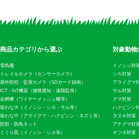
商品カテゴリから選ぶ
対象動物
電気柵
イノシシ対
トレイルカメラ（センサーカメラ）
シカ対策
屋外防犯・監視カメラ（SDカード録画）
アライグマ
ICT・IoT機器（捕獲通知・遠隔監視）
サル対策
金網柵（ワイヤーメッシュ柵等）
クマ対策
箱わな大（イノシシ・シカ・サル等）
ハクビシン
箱わな中（アライグマ・ハクビシン・ネズミ等）
タヌキ対策
防獣・防鳥ネット
アナグマ対
くくり罠（イノシシ・シカ等）
キツネ対策