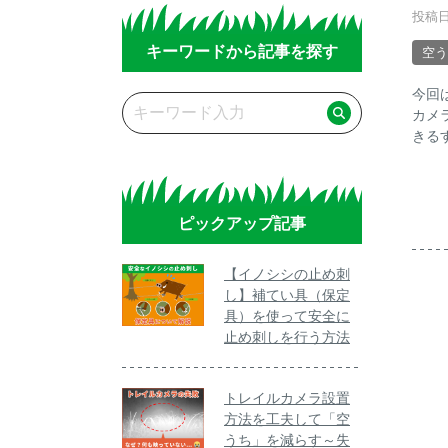
投稿日
キーワードから記事を探す
空う
今回
カメ
きる
ピックアップ記事
【イノシシの止め刺
し】補てい具（保定
具）を使って安全に
止め刺しを行う方法
トレイルカメラ設置
方法を工夫して「空
うち」を減らす～失