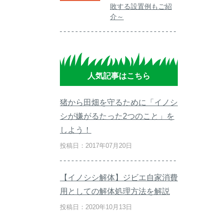
敗する設置例もご紹
介～
人気記事はこちら
猪から田畑を守るために「イノシ
シが嫌がるたった2つのこと」を
しよう！
投稿日：2017年07月20日
【イノシシ解体】ジビエ自家消費
用としての解体処理方法を解説
投稿日：2020年10月13日