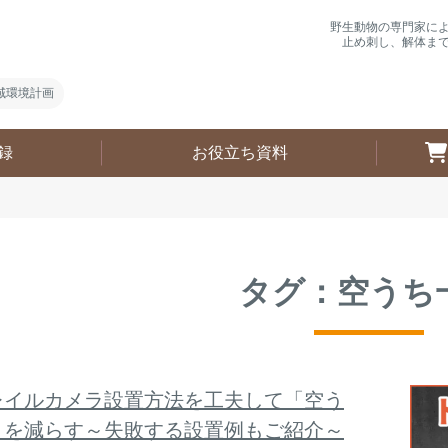
野生動物の専門家に
止め刺し、解体ま
域環境計画
録
お役立ち資料
タグ：空うち
レイルカメラ設置方法を工夫して「空う
」を減らす～失敗する設置例もご紹介～