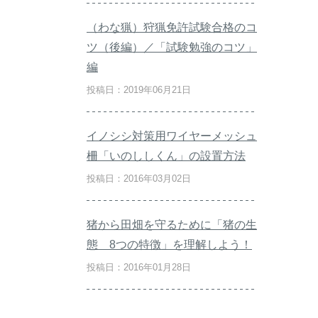
（わな猟）狩猟免許試験合格のコ
ツ（後編）／「試験勉強のコツ」
編
投稿日：2019年06月21日
イノシシ対策用ワイヤーメッシュ
柵「いのししくん」の設置方法
投稿日：2016年03月02日
猪から田畑を守るために「猪の生
態 8つの特徴」を理解しよう！
投稿日：2016年01月28日