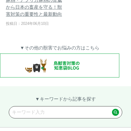
豚熱・アフリカ豚熱の脅威
から日本の畜産を守る！獣
害対策の重要性と最新動向
投稿日：2024年06月10日
【イノシシの止め刺し】補て
トレイルカメラ設置方法を工
い具（保定具）を使って安全
夫して「空うち」を減らす～
に止め刺しを行う方法
失敗する設置例もご紹介～
▼その他の獣害でお悩みの方はこちら
メルマガ登録
お役立ち資料
▼キーワードから記事を探す
ご相談
オンライン
お問い合わせ
ショップ