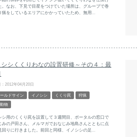
た。なお、下見で目星をつけていた場所は、グループで巻
り猟をしているエリアにかかっていたため、無用...
ノシシくくりわなの設置研修～その４：最
日
：2012年04月20日
ールドサイン
イノシシ
くくり罠
狩猟
動物
シシ用のくくり罠を設置して３週間目、ポータルの窓口で
じみの戸田さん、メルマガでおなじみ地島さんとともに点
見回りに行きました。前回と同様、イノシシの足...