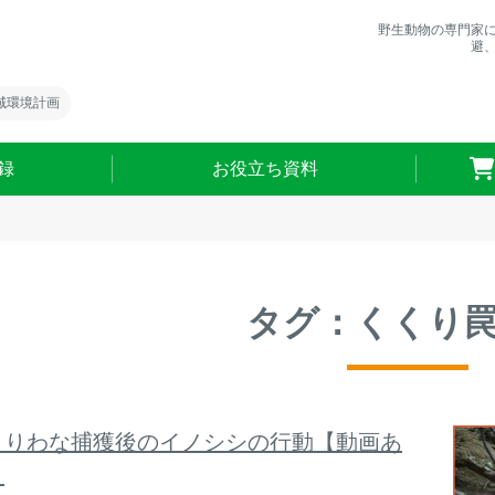
野生動物の専門家
避
域環境計画
録
お役立ち資料
タグ：くくり
くりわな捕獲後のイノシシの行動【動画あ
】