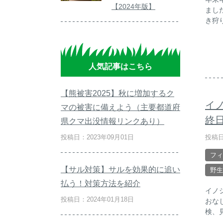
【2024年版】
まし
き狩
人気記事はこちら
【熊被害2025】秋に増加するク
イ
マの被害に備えよう（主要都道府
終
県クマ出没情報リンクあり）
投稿日
投稿日：2023年09月01日
フィ
【サル対策】サルを効果的に追い
野生
払う！対策方法を紹介
イノ
投稿日：2024年01月18日
おな
検、