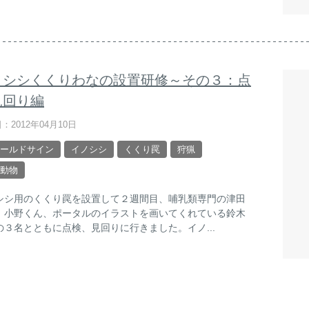
ノシシくくりわなの設置研修～その３：点
見回り編
：2012年04月10日
ールドサイン
イノシシ
くくり罠
狩猟
動物
シシ用のくくり罠を設置して２週間目、哺乳類専門の津田
、小野くん、ポータルのイラストを画いてくれている鈴木
の３名とともに点検、見回りに行きました。イノ...