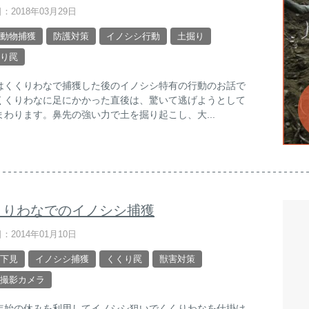
：2018年03月29日
動物捕獲
防護対策
イノシシ行動
土掘り
り罠
はくくりわなで捕獲した後のイノシシ特有の行動のお話で
くくりわなに足にかかった直後は、驚いて逃げようとして
まわります。鼻先の強い力で土を掘り起こし、大...
くりわなでのイノシシ捕獲
：2014年01月10日
下見
イノシシ捕獲
くくり罠
獣害対策
撮影カメラ
年始の休みを利用してイノシシ狙いでくくりわなを仕掛け