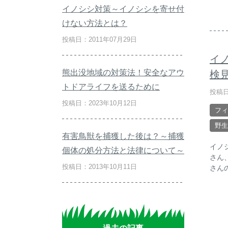
イノシシ対策～イノシシを寄せ付
けない方法とは？
投稿日：2011年07月29日
イ
熊出没地域の対策法！安全なアウ
検
トドアライフを送るために
投稿日
投稿日：2023年10月12日
フィ
野生
有害鳥獣を捕獲した後は？～捕獲
イノ
個体の処分方法と法律について～
さん
投稿日：2013年10月11日
さん