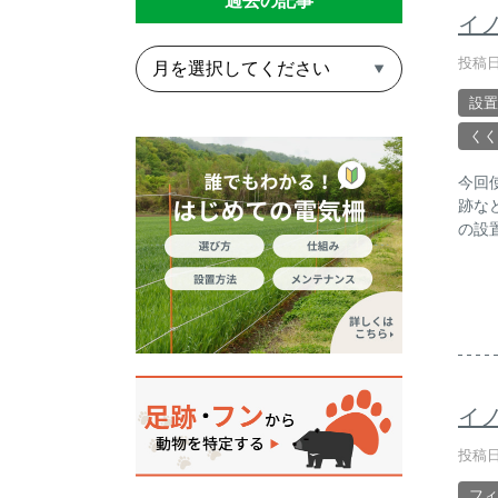
過去の記事
イ
投稿日
設置
くく
今回
跡な
の設
イ
投稿日
フィ