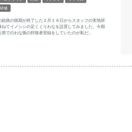
研修
の銃猟の猟期が終了した２月１８日からスタッフの実地研
兼ねてイノシシの足くくりわなを設置してみました。今期
玉県でのわな猟の狩猟者登録をしていたのが私だ...