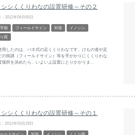
ノシシくくりわなの設置研修～その２
：2012年04月05日
手順
フィールドサイン
対策
イノシシ
り罠
使用したのは、バネ式の足くくりわなです。けもの道や足
どの痕跡（フィールドサイン）等を手がかりにくくりわな
置場所を決めたら、いよいよ設置にとりかかりま...
ノシシくくりわなの設置研修～その１
：2012年03月29日
ールドサイン
対策
イノシシ
くくり罠