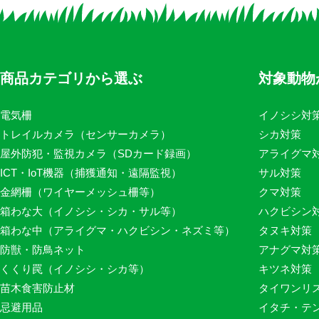
商品カテゴリから選ぶ
対象動物
電気柵
イノシシ対
トレイルカメラ（センサーカメラ）
シカ対策
屋外防犯・監視カメラ（SDカード録画）
アライグマ
ICT・IoT機器（捕獲通知・遠隔監視）
サル対策
金網柵（ワイヤーメッシュ柵等）
クマ対策
箱わな大（イノシシ・シカ・サル等）
ハクビシン
箱わな中（アライグマ・ハクビシン・ネズミ等）
タヌキ対策
防獣・防鳥ネット
アナグマ対
くくり罠（イノシシ・シカ等）
キツネ対策
苗木食害防止材
タイワンリ
忌避用品
イタチ・テ