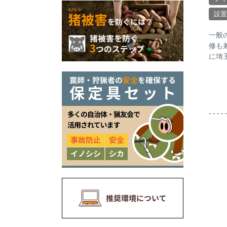
設置
一般
修も
に埼