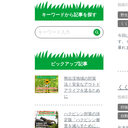
投稿日
キーワードから記事を探す
野生
くく
今回
す。
暴れ
ピックアップ記事
熊出没地域の対策
法！安全なアウトド
く
アライフを送るため
に
投稿日
狩猟
ハクビシン対策の決
自動
定版「ハクビシン被
害を減らすために」
年末