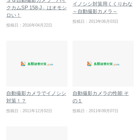
３Ｇ自動撮影カメラ「ハイ
イノシシ対策用くくりわな
クカムSP 158-J」はオモシ
～自動撮影カメラ～
ロい！
投稿日：2013年06月03日
投稿日：2016年04月22日
熊出没地域の対策法！安全な
ハクビシン対策の決定版「ハ
アウトドアライフを送るため
クビシン被害を減らすため
に
に」【2024年版】
メルマガ登録
お役立ち資料
自動撮影カメラでイノシシ
自動撮影カメラの性能 そ
対策！？
の１
ご相談
オンライン
投稿日：2011年12月02日
投稿日：2011年09月07日
お問い合わせ
ショップ