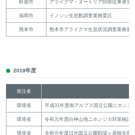
鈴鹿市
アライグマ・ヌートリア防除従事者安
福岡市
イノシシ生息数調査業務委託
熊本市
熊本市アライグマ生息状況調査業務委
2019年度
発注者
環境省
平成31年度南アルプス国立公園ニホンジ
環境省
令和元年度白神山地ニホンジカ対策検討
環境省
令和元年度日光国立公園戦場ヶ原植生復