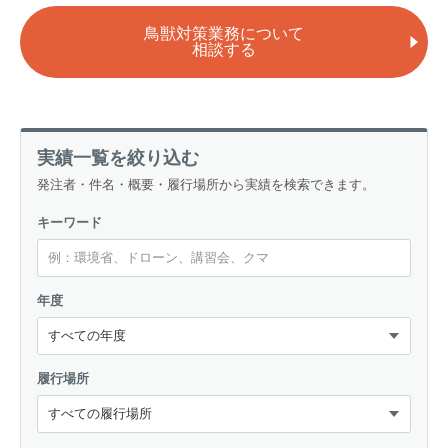
トレイルカメラ
（セン
鳥獣対策業務について
防獣・防鳥ネット
サーカメラ）
相談する
屋外防犯・監視カメ
くくり罠
（イノシシ・
ラ
（SDカード録画）
シカ等）
ICT・IoT機器
（捕獲通
実績一覧を絞り込む
苗木食害防止材
知・遠隔監視）
発注者・件名・概要・履行場所から実績を検索できます。
金網柵
（ワイヤーメッシ
忌避用品
キーワード
ュ柵等）
箱わな
（イノシシ・シ
漁網
カ・サル等）
年度
対象動物から選ぶ
履行場所
動物の種類から対策商品を選ぶ