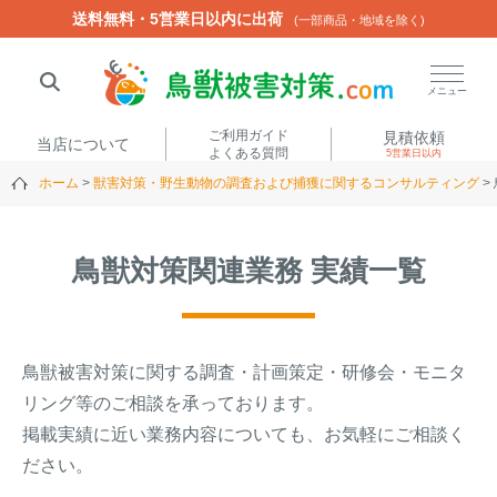
送料無料・5営業日以内に出荷
送料無料・5営業日以内に出荷
(一部商品・地域を除く)
(一部商品・地域を除く)
閉じる
メニュー
ご利用ガイド
見積依頼
当店について
よくある質問
5営業日以内
ホーム
獣害対策・野生動物の調査および捕獲に関するコンサルティング
人気ワード
楽落くん
ハイトシェルター
侵入禁刺
イノシッシ
鳥獣対策関連業務 実績一覧
いのししくん
TREL4G-R
アニマルネット2300
アニマルセンサー
鳥獣被害対策に関する調査・計画策定・研修会・モニタ
商品カテゴリから選ぶ
リング等のご相談を承っております。
掲載実績に近い業務内容についても、お気軽にご相談く
箱わな
（アライグマ・ハ
ださい。
電気柵
クビシン・ネズミ等）