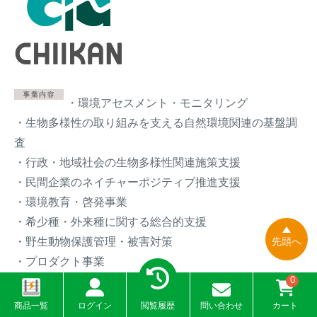
・環境アセスメント・モニタリング
・生物多様性の取り組みを支える自然環境関連の基盤調
査
・行政・地域社会の生物多様性関連施策支援
・民間企業のネイチャーポジティブ推進支援
・環境教育・啓発事業
・希少種・外来種に関する総合的支援
・野生動物保護管理・被害対策
先頭へ
・プロダクト事業
0
・公園管理事業
商品一覧
ログイン
閲覧履歴
問い合わせ
カート
東京本社 / 北海道支社 / 東北支社 / 名古屋支社 /