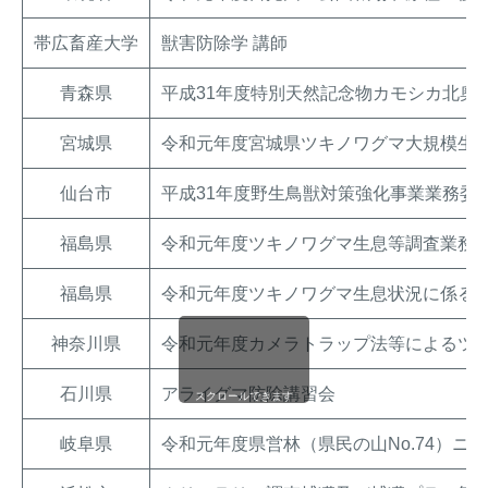
帯広畜産大学
獣害防除学 講師
青森県
平成31年度特別天然記念物カモシカ北奥
宮城県
令和元年度宮城県ツキノワグマ大規模生
仙台市
平成31年度野生鳥獣対策強化事業業務委
福島県
令和元年度ツキノワグマ生息等調査業務
福島県
令和元年度ツキノワグマ生息状況に係る
神奈川県
令和元年度カメラトラップ法等によるツ
石川県
アライグマ防除講習会
スクロールできます
岐阜県
令和元年度県営林（県民の山No.74）ニ