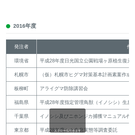
2016年度
発注者
件
環境省
平成28年度日光国立公園戦場ヶ原植生復元
札幌市
（仮）札幌市ヒグマ対策基本計画素案作成
板柳町
アライグマ防除講習会
福島県
平成28年度指定管理鳥獣（イノシシ）生息
千葉県
イノシシ及びニホンジカ捕獲マニュアル作
東京都
平成28年度シカ生息実態等調査委託
スクロールできます