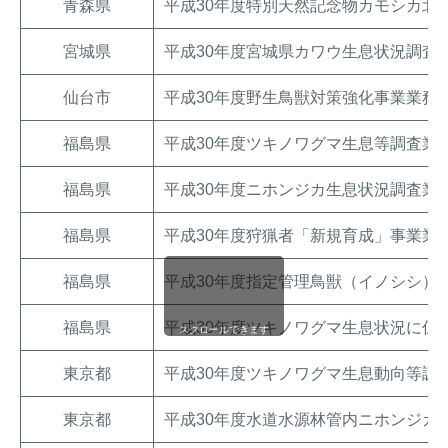
青森県
平成30年度特別天然記念物カモシカ北
宮城県
平成30年度宮城県カワウ生息状況調査
仙台市
平成30年度野生鳥獣対策強化事業業務
福島県
平成30年度ツキノワグマ生息等調査業
福島県
平成30年度ニホンジカ生息状況調査業
福島県
平成30年度狩猟者「新規育成」事業業
福島県
平成30年度指定管理鳥獣（イノシシ）
福島県
平成30年度ツキノワグマ生息状況に係
スクロールできます
東京都
平成30年度ツキノワグマ生息動向等調
東京都
平成30年度水道水源林管内ニホンジカ