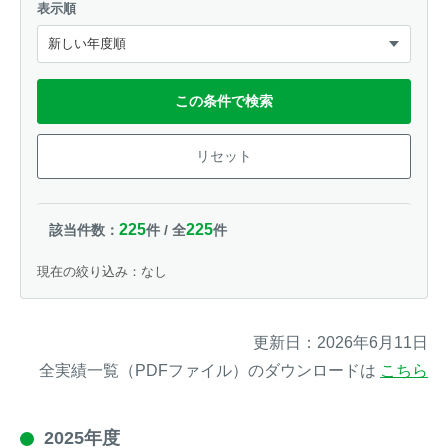
表示順
イノシシ対策
キツネ対策
シカ対策
タイワンリス対策
この条件で検索
イタチ・テン・
アライグマ対策
リセット
マングース対策
サル対策
ヌートリア対策
225
225
該当件数：
件 / 全
件
現在の絞り込み：なし
クマ対策
ネズミ・モグラ対策
ハクビシン対策
鳥・カラス対策
更新日：2026年6月11日
全実績一覧（PDFファイル）のダウンロードは
こちら
ブラックバス・
タヌキ対策
ブルーギル対策
2025年度