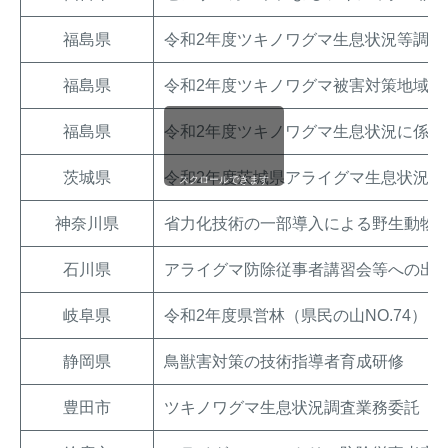
福島県
令和2年度ツキノワグマ生息状況等調査
福島県
令和2年度ツキノワグマ被害対策地域作
福島県
令和2年度ツキノワグマ生息状況に係
茨城県
令和2年度茨城県アライグマ生息状況調
スクロールできます
神奈川県
省力化技術の一部導入による野生動物
石川県
アライグマ防除従事者講習会等への出
岐阜県
令和2年度県営林（県民の山NO.74）
静岡県
鳥獣害対策の技術指導者育成研修
豊田市
ツキノワグマ生息状況調査業務委託