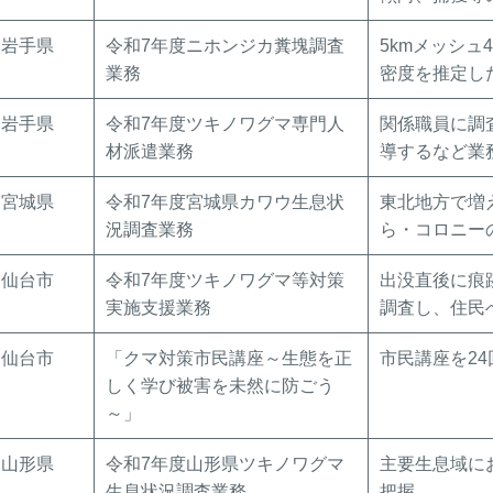
岩手県
令和7年度ニホンジカ糞塊調査
5kmメッシュ
業務
密度を推定し
岩手県
令和7年度ツキノワグマ専門人
関係職員に調
材派遣業務
導するなど業
宮城県
令和7年度宮城県カワウ生息状
東北地方で増
況調査業務
ら・コロニー
仙台市
令和7年度ツキノワグマ等対策
出没直後に痕
実施支援業務
調査し、住民
仙台市
「クマ対策市民講座～生態を正
市民講座を24
しく学び被害を未然に防ごう
～」
山形県
令和7年度山形県ツキノワグマ
主要生息域に
生息状況調査業務
把握