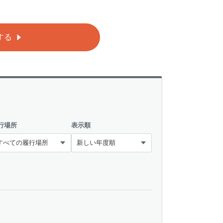
する
行場所
表示順