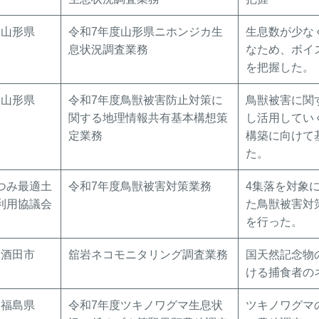
山形県
令和7年度山形県ニホンジカ生
生息数が少な
息状況調査業務
なため、ボイ
を把握した。
山形県
令和7年度鳥獣被害防止対策に
鳥獣被害に関
関する地理情報共有基本構想策
し活用してい
定業務
構築に向けて
た。
つみ最適土
令和7年度鳥獣被害対策業務
4集落を対象
利用協議会
た鳥獣被害対
を行った。
酒田市
舘岩ネコモニタリング調査業務
国天然記念物
ける捕食者の
福島県
令和7年度ツキノワグマ生息状
ツキノワグマ