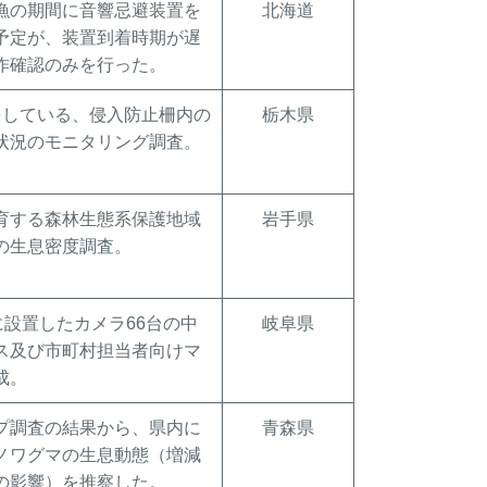
漁の期間に音響忌避装置を
北海道
予定が、装置到着時期が遅
作確認のみを行った。
をしている、侵入防止柵内の
栃木県
状況のモニタリング調査。
育する森林生態系保護地域
岩手県
の生息密度調査。
に設置したカメラ66台の中
岐阜県
ス及び市町村担当者向けマ
成。
プ調査の結果から、県内に
青森県
ノワグマの生息動態（増減
の影響）を推察した。