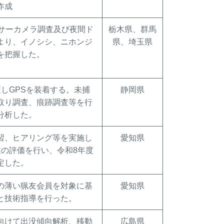
作成
ンサーカメラ調査及び夜間ド
栃木県、群馬
より、イノシシ、ニホンジ
県、埼玉県
を把握した。
獲しGPSを装着する。未捕
静岡県
取り調査、痕跡調査等を行
分析した。
習、ヒアリング等を実施し
愛知県
業の評価を行い、令和8年度
定した。
の薄い猟友会員を対象に基
愛知県
と技術指導を行った。
向けて出没傾向解析、移動
広島県