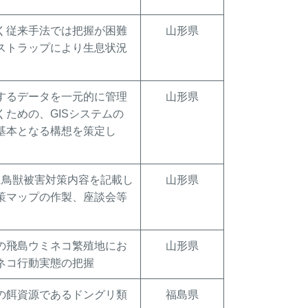
く従来手法では把握が困難
山形県
ストラップにより生息状況
するデータを一元的に管理
山形県
くための、GISシステムの
基本となる構想を策定し
に鳥獣被害対策内容を記載し
山形県
策マップの作製、座談会等
の飛島ウミネコ繁殖地にお
山形県
ネコ行動実態の把握
の餌資源であるドングリ類
福島県