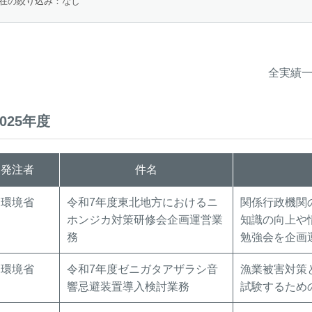
在の絞り込み：なし
全実績一
2025年度
発注者
件名
環境省
令和7年度東北地方におけるニ
関係行政機関
ホンジカ対策研修会企画運営業
知識の向上や
務
勉強会を企画
環境省
令和7年度ゼニガタアザラシ音
漁業被害対策
響忌避装置導入検討業務
試験するため