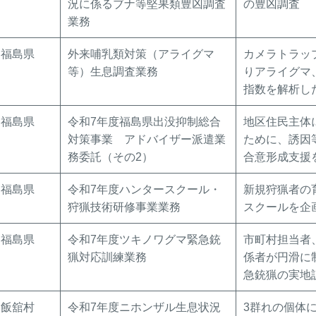
況に係るブナ等堅果類豊凶調査
の豊凶調査
業務
福島県
外来哺乳類対策（アライグマ
カメラトラッ
等）生息調査業務
りアライグマ
指数を解析し
福島県
令和7年度福島県出没抑制総合
地区住民主体
対策事業 アドバイザー派遣業
ために、誘因
務委託（その2）
合意形成支援
福島県
令和7年度ハンタースクール・
新規狩猟者の
狩猟技術研修事業業務
スクールを企
福島県
令和7年度ツキノワグマ緊急銃
市町村担当者
猟対応訓練業務
係者が円滑に
急銃猟の実地
飯舘村
令和7年度ニホンザル生息状況
3群れの個体