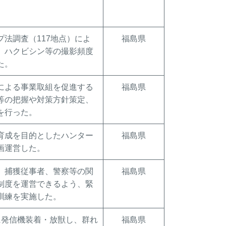
プ法調査（117地点）によ
福島県
、ハクビシン等の撮影頻度
た。
による事業取組を促進する
福島県
等の把握や対策方針策定、
を行った。
育成を目的としたハンター
福島県
画運営した。
、捕獲従事者、警察等の関
福島県
制度を運営できるよう、緊
訓練を実施した。
に発信機装着・放獣し、群れ
福島県