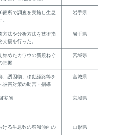
46箇所で調査を実施し生息
岩手県
た。
査方法や分析方法を技術指
岩手県
務支援を行った。
え始めたカワウの新規ねぐ
宮城県
の把握
跡、誘因物、移動経路等を
宮城県
へ被害対策の助言・指導
回実施
宮城県
おける生息数の増減傾向の
山形県