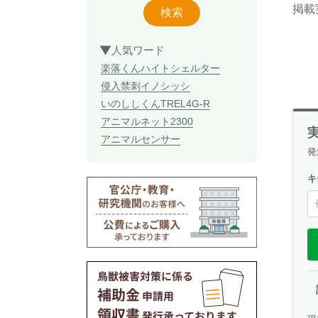
掲載
検索
人気ワード
楽落くん
ハイトシェルター
侵入禁刺
イノシッシ
いのししくん
TREL4G-R
アニマルネット2300
アニマルセンサー
発
キ