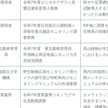
環境省
令和7年度ゼニガタアザラシ音
秋サケ定置網
響忌避装置導入業務
試験導入する
かったため動
環境省
令和7年度日光国立公園戦場ヶ
6年毎に調査
原植生復元施設モニタリング調
生態系の回復
査業務
北森林管理
令和7年度 東北森林管理局
高山植物が生
局
早池峰山周辺地域ニホンジカ生
におけるシカ
息状況調査
海国立大学
野生動物広域モニタリング用カ
県内100箇所
機構
メラの保守及び市町村向けモニ
間メンテナン
タリングマニュアルの作成業務
ニュアルの作
青森県
令和7年度青森県ツキノワグマ
カメラトラッ
生息動態調査
生息するツキ
傾向、捕獲等