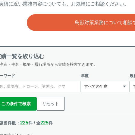
実績に近い業務内容についても、お気軽にご相談ください。
鳥獣対策業務について
相談
実績一覧を絞り込む
注者・件名・概要・履行場所から実績を検索できます。
ーワード
年度
履
この条件で検索
リセット
225
225
該当件数：
件 / 全
件