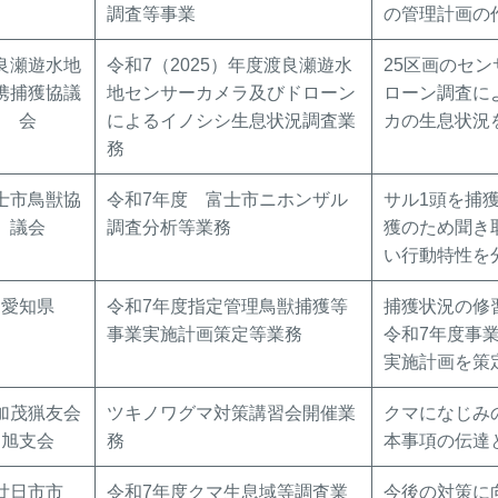
調査等事業
の管理計画の
良瀬遊水地
令和7（2025）年度渡良瀬遊水
25区画のセ
携捕獲協議
地センサーカメラ及びドローン
ローン調査に
会
によるイノシシ生息状況調査業
カの生息状況
務
士市鳥獣協
令和7年度 富士市ニホンザル
サル1頭を捕
議会
調査分析等業務
獲のため聞き
い行動特性を
愛知県
令和7年度指定管理鳥獣捕獲等
捕獲状況の修
事業実施計画策定等業務
令和7年度事
実施計画を策
加茂猟友会
ツキノワグマ対策講習会開催業
クマになじみ
旭支会
務
本事項の伝達
廿日市市
令和7年度クマ生息域等調査業
今後の対策に