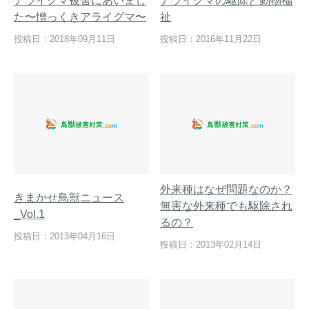
アライグマ被害にあいまし
アライグマの駆除と動物福
た〜憎っくきアライグマ〜
祉
投稿日：2018年09月11日
投稿日：2016年11月22日
熊出没地域の対策法！安全な
ハクビシン対策の決定版「ハ
アウトドアライフを送るため
クビシン被害を減らすため
に
に」【2024年版】
メルマガ登録
お役立ち資料
外来種はなぜ問題なのか？
きまかせ鳥獣ニュース
無害な外来種でも駆除され
_Vol.1
るの？
ご相談
オンライン
投稿日：2013年04月16日
投稿日：2013年02月14日
お問い合わせ
ショップ