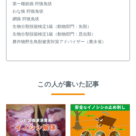
第一種銃猟 狩猟免状
わな猟 狩猟免状
網猟 狩猟免状
生物分類技能検定1級（動物部門：魚類）
【イノシシの止め刺し】補て
トレイルカメラ設置方法を工
生物分類技能検定1級（動物部門：昆虫類）
い具（保定具）を使って安全
夫して「空うち」を減らす～
農作物野生鳥獣被害対策アドバイザー（農水省）
に止め刺しを行う方法
失敗する設置例もご紹介～
メルマガ登録
お役立ち資料
この人が書いた記事
ご相談
オンライン
お問い合わせ
ショップ