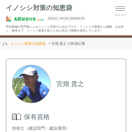
イノシシ対策の知恵袋
メニュー
▼キーワードから記事を探す
運営会社：株式会社 地域環境計画
野生動物の専門家によるイノシシ対策のためのブログ。イノシシの防除から捕獲、止め刺
し、解体まで、イノシシ被害を防ぐために役立つ情報を発信しています。
イノシシ対策の知恵袋
宮畑 貴之 の執筆記事
▼カテゴリーから選ぶ
▼過去の記事
宮畑 貴之
保有資格
技術士（建設部門：建設環境）