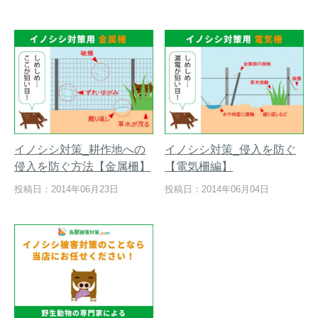
イノシシ対策_耕作地への
イノシシ対策_侵入を防ぐ
侵入を防ぐ方法【金属柵】
【電気柵編】
閉じる
投稿日：2014年06月23日
投稿日：2014年06月04日