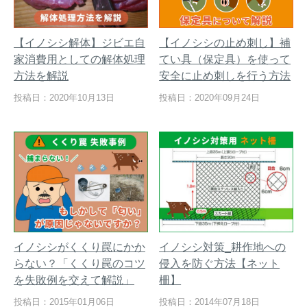
【イノシシ解体】ジビエ自
【イノシシの止め刺し】補
家消費用としての解体処理
てい具（保定具）を使って
方法を解説
安全に止め刺しを行う方法
投稿日：2020年10月13日
投稿日：2020年09月24日
イノシシがくくり罠にかか
イノシシ対策_耕作地への
らない？「くくり罠のコツ
侵入を防ぐ方法【ネット
を失敗例を交えて解説」
柵】
投稿日：2015年01月06日
投稿日：2014年07月18日