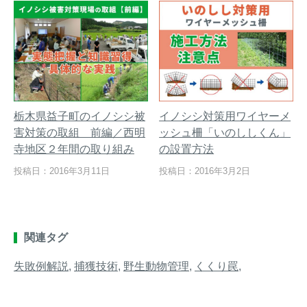
栃木県益子町のイノシシ被
イノシシ対策用ワイヤーメ
害対策の取組 前編／西明
ッシュ柵「いのししくん」
寺地区２年間の取り組み
の設置方法
投稿日：2016年3月11日
投稿日：2016年3月2日
関連タグ
失敗例解説
,
捕獲技術
,
野生動物管理
,
くくり罠
,