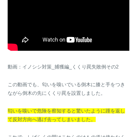
動画：イノシシ対策_捕獲編_くくり罠失敗例その2
この動画でも、匂いを嗅いでいる倒木に膝と手をつき
ながら倒木の先にくくり罠を設置しました。
匂いを嗅いで危険を察知すると驚いたように踵を返し
て反対方向へ逃げ去ってしまいました。