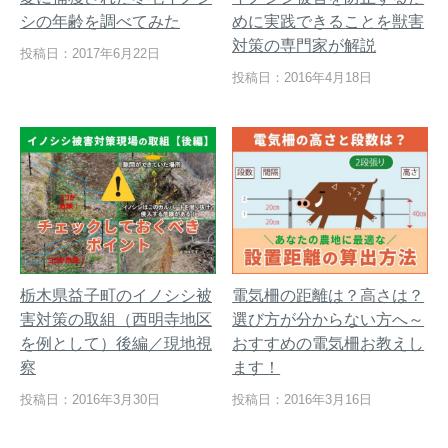
シの年齢を調べてみた
めに実践できることを獣害
対策の専門家が解説
投稿日：2017年6月22日
投稿日：2016年4月18日
栃木県益子町のイノシシ被
電気柵の距離は？高さは？
害対策の取組（西明寺地区
選び方が分からない方へ～
を例として）後編／現地視
おすすめの電気柵お教えし
察
ます！
投稿日：2016年3月30日
投稿日：2016年3月16日