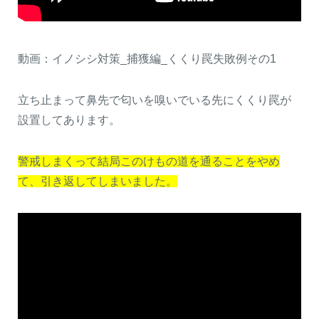
動画：イノシシ対策_捕獲編_くくり罠失敗例その1
立ち止まって鼻先で匂いを嗅いでいる先にくくり罠が
設置してあります。
警戒しまくって結局このけもの道を通ることをやめ
て、引き返してしまいました。