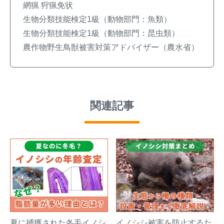
網猟 狩猟免状
生物分類技能検定1級（動物部門：魚類）
生物分類技能検定1級（動物部門：昆虫類）
農作物野生鳥獣被害対策アドバイザー（農水省）
関連記事
夏に捕獲された冬毛イノシ
イノシシ被害を防止するた