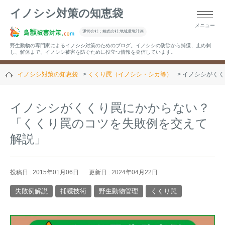
イノシシ対策の知恵袋
メニュー
▼キーワードから記事を探す
運営会社：株式会社 地域環境計画
野生動物の専門家によるイノシシ対策のためのブログ。イノシシの防除から捕獲、止め刺
し、解体まで、イノシシ被害を防ぐために役立つ情報を発信しています。
イノシシ対策の知恵袋
くくり罠（イノシシ・シカ等）
イノシシがくく
▼カテゴリーから選ぶ
イノシシがくくり罠にかからない？
「くくり罠のコツを失敗例を交えて
▼過去の記事
解説」
投稿日 : 2015年01月06日
更新日 : 2024年04月22日
失敗例解説
捕獲技術
野生動物管理
くくり罠