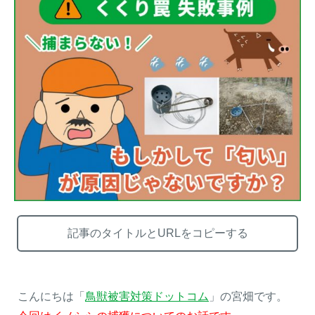
【イノシシの止め刺し】補て
トレイルカメラ設置方法を工
い具（保定具）を使って安全
夫して「空うち」を減らす～
に止め刺しを行う方法
失敗する設置例もご紹介～
メルマガ登録
お役立ち資料
記事のタイトルとURLをコピーする
ご相談
オンライン
お問い合わせ
ショップ
こんにちは「
鳥獣被害対策ドットコム
」の宮畑です。