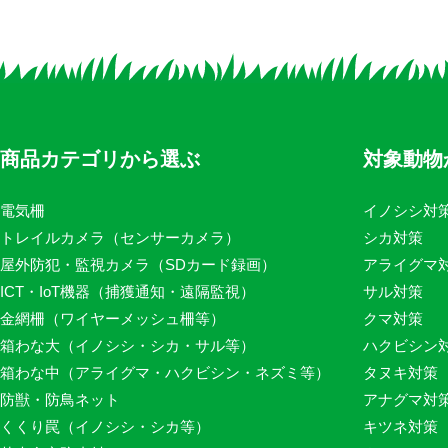
商品カテゴリから選ぶ
対象動物
電気柵
イノシシ対
トレイルカメラ（センサーカメラ）
シカ対策
屋外防犯・監視カメラ（SDカード録画）
アライグマ
ICT・IoT機器（捕獲通知・遠隔監視）
サル対策
金網柵（ワイヤーメッシュ柵等）
クマ対策
箱わな大（イノシシ・シカ・サル等）
ハクビシン
箱わな中（アライグマ・ハクビシン・ネズミ等）
タヌキ対策
防獣・防鳥ネット
アナグマ対
くくり罠（イノシシ・シカ等）
キツネ対策