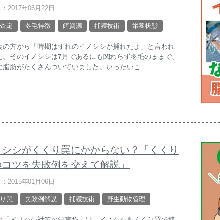
：2017年06月22日
査定
冬毛特徴
餌資源
捕獲技術
栄養状態
会の方から「時期はずれのイノシシが捕れたよ」と言われ
た。そのイノシシは7月であるにも関わらず冬毛のままで、
に脂肪がたくさんついていました。いったいこ...
ノシシがくくり罠にかからない？「くくり
のコツを失敗例を交えて解説」
：2015年01月06日
り罠
失敗例解説
捕獲技術
野生動物管理
の「イノシシ対策の知恵袋」は、イノシシをくくり罠で捕