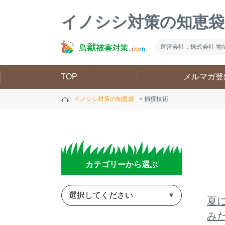
イノシシ対策の知恵袋
運営会社：株式会社 地
TOP
メルマガ登
イノシシ対策の知恵袋
捕獲技術
カテゴリーから選ぶ
夏
み