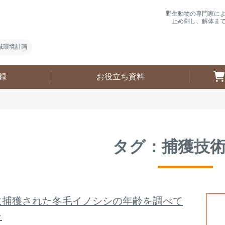
野生動物の専門家に
止め刺し、解体ま
域環境計画
録
お役立ち資料
タグ：捕獲技
に捕獲された冬毛イノシシの年齢を調べて
た