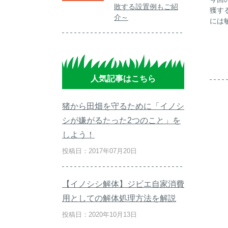
敗する設置例もご紹
獲す
介～
には
人気記事はこちら
猪から田畑を守るために「イノシ
シが嫌がるたった2つのこと」を
しよう！
投稿日：2017年07月20日
【イノシシ解体】ジビエ自家消費
用としての解体処理方法を解説
投稿日：2020年10月13日