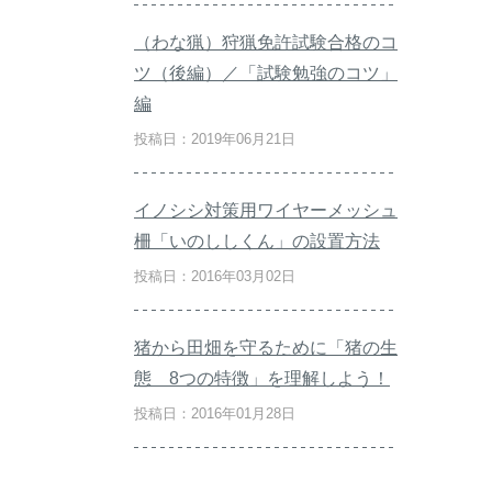
（わな猟）狩猟免許試験合格のコ
ツ（後編）／「試験勉強のコツ」
編
投稿日：2019年06月21日
イノシシ対策用ワイヤーメッシュ
柵「いのししくん」の設置方法
投稿日：2016年03月02日
猪から田畑を守るために「猪の生
態 8つの特徴」を理解しよう！
投稿日：2016年01月28日