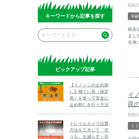
投稿日
キーワードから記事を探す
年齢
猟友
まし
全身
ピックアップ記事
【イノシシの止め刺
し】補てい具（保定
イ
具）を使って安全に
罠
止め刺しを行う方法
投稿日
トレイルカメラ設置
くく
方法を工夫して「空
うち」を減らす～失
今回