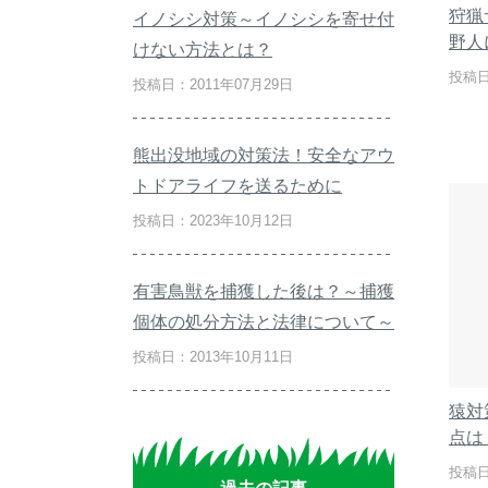
狩猟
イノシシ対策～イノシシを寄せ付
野人
けない方法とは？
投稿日
投稿日：2011年07月29日
熊出没地域の対策法！安全なアウ
トドアライフを送るために
投稿日：2023年10月12日
有害鳥獣を捕獲した後は？～捕獲
個体の処分方法と法律について～
投稿日：2013年10月11日
猿対
点は
投稿日