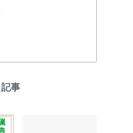
士
た記事