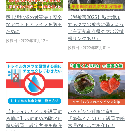
熊出没地域の対策法！安全
【熊被害2025】秋に増加
なアウトドアライフを送る
するクマの被害に備えよう
ために
（主要都道府県クマ出没情
報リンクあり）
投稿日：2023年10月12日
投稿日：2023年09月01日
【トレイルカメラを設置す
ハクビシン対策に有効！
る前に】おすすめの防水対
「楽落くんNEO」設置で栃
策や設置・設定方法を徹底
木県のいちごを守れ！