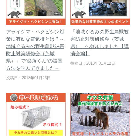
アライグマ・ハクビシン対
「地域ぐるみの野生鳥獣被
策に有効な電気柵とは？～
害防止対策研修会（茨城
地域ぐるみの野生鳥獣被害
県）」へ参加しました【講
防止対策研修会（茨城
演会編】
県）」で“楽落くん”の設置
投稿日：2018年01月12日
方法を学んできました～
投稿日：2018年01月26日