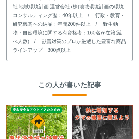
社 地域環境計画 運営会社 (株)地域環境計画の環境
コンサルティング歴：40年以上 / 行政・教育・
研究機関への納品：年間200件以上 / 野生動
熊出没地域の対策法！安全な
ハクビシン対策の決定版「ハ
物・自然環境に関する有資格者：160名が在籍(延
アウトドアライフを送るため
クビシン被害を減らすため
べ人数) / 獣害対策のプロが厳選した豊富な商品
に
に」【2024年版】
ラインアップ：300点以上
メルマガ登録
お役立ち資料
この人が書いた記事
ご相談
オンライン
お問い合わせ
ショップ