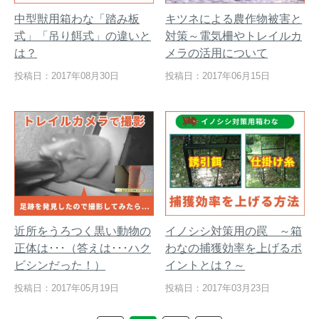
中型獣用箱わな「踏み板
キツネによる農作物被害と
式」「吊り餌式」の違いと
対策～電気柵やトレイルカ
は？
メラの活用について
投稿日：2017年08月30日
投稿日：2017年06月15日
近所をうろつく黒い動物の
イノシシ対策用の罠 ～箱
正体は･･･（答えは･･･ハク
わなの捕獲効率を上げるポ
ビシンだった！）
イントとは？～
投稿日：2017年05月19日
投稿日：2017年03月23日