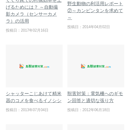
くくり罠での狩猟効率を上
野生動物の利活用レポート
げるためには？ ～自動撮
②～カンピンタンを求めて
影カメラ（センサーカメ
～
ラ）の活用
投稿日：2014年04月02日
熊出没地域の対策法！安全な
ハクビシン対策の決定版「ハ
投稿日：2017年02月16日
アウトドアライフを送るため
クビシン被害を減らすため
に
に」【2024年版】
メルマガ登録
お役立ち資料
シャッターこじあけて精米
獣害対策：電気柵へのギモ
ご相談
オンライン
器のコメを食べるイノシシ
ン回答と適切な張り方
お問い合わせ
ショップ
投稿日：2013年07月04日
投稿日：2012年06月18日