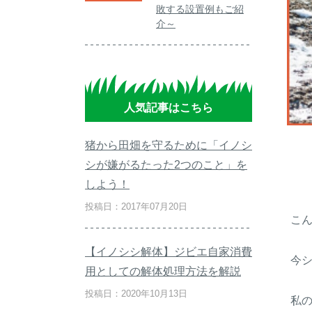
敗する設置例もご紹
介～
人気記事はこちら
猪から田畑を守るために「イノシ
シが嫌がるたった2つのこと」を
しよう！
投稿日：2017年07月20日
こ
【イノシシ解体】ジビエ自家消費
今
用としての解体処理方法を解説
投稿日：2020年10月13日
私