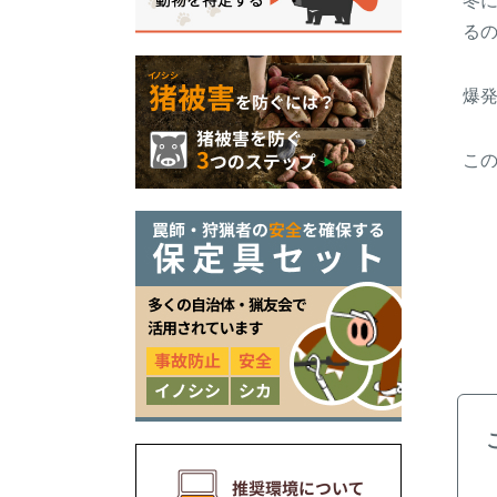
冬
る
爆
こ