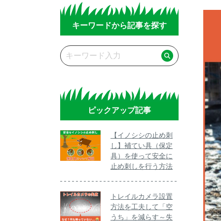
キーワードから記事を探す
ピックアップ記事
【イノシシの止め刺
し】補てい具（保定
具）を使って安全に
止め刺しを行う方法
トレイルカメラ設置
方法を工夫して「空
うち」を減らす～失