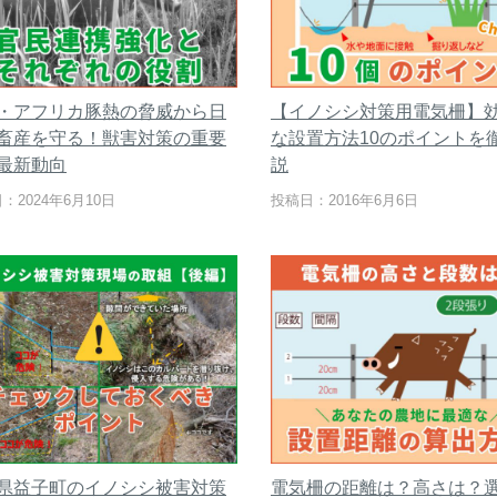
・アフリカ豚熱の脅威から日
【イノシシ対策用電気柵】
畜産を守る！獣害対策の重要
な設置方法10のポイントを
最新動向
説
：2024年6月10日
投稿日：2016年6月6日
県益子町のイノシシ被害対策
電気柵の距離は？高さは？