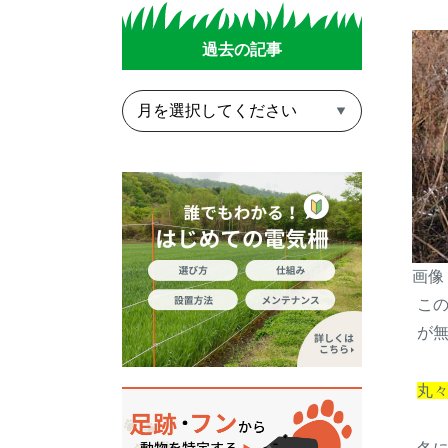
過去の記事
画像
こ
が
丸