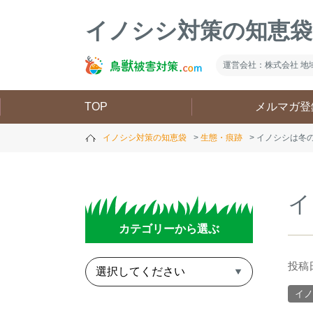
イノシシ対策の知恵袋
運営会社：株式会社 地
TOP
メルマガ登
イノシシ対策の知恵袋
生態・痕跡
イノシシは冬の
イ
カテゴリーから選ぶ
投稿日
イノ