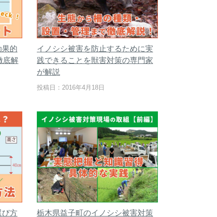
効果的
イノシシ被害を防止するために実
徹底解
践できることを獣害対策の専門家
が解説
投稿日：2016年4月18日
選び方
栃木県益子町のイノシシ被害対策