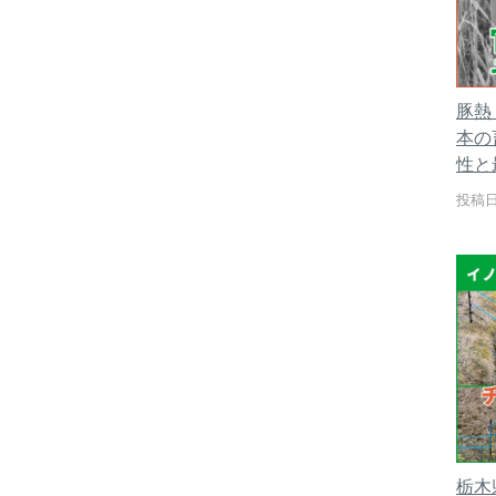
豚熱
本の
性と
投稿日
栃木