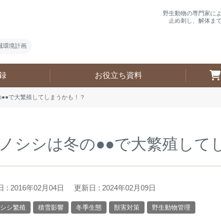
野生動物の専門家に
止め刺し、解体ま
域環境計画
録
お役立ち資料
●●で大繁殖してしまうかも！？
ノシシは冬の●●で大繁殖して
 : 2016年02月04日
更新日 : 2024年02月09日
シシ繁殖
積雪影響
冬季生態
獣害対策
野生動物管理