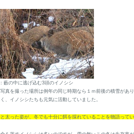
：藪の中に逃げ込む3頭のイノシシ
の写真を撮った場所は例年の同じ時期なら１ｍ前後の積雪があ
無く、イノシシたちも元気に活動していました。
々と太った姿が、冬でも十分に餌を採れていることを物語って