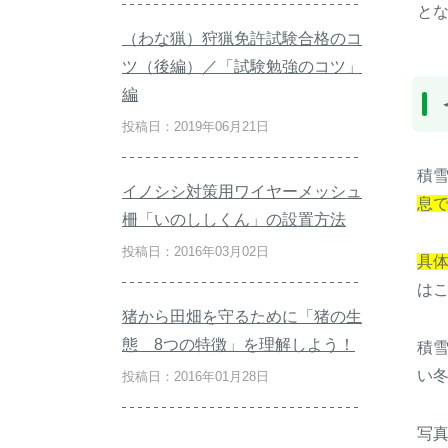
と
（わな猟）狩猟免許試験合格のコ
ツ（後編）／「試験勉強のコツ」
編
投稿日：2019年06月21日
積
イノシシ対策用ワイヤーメッシュ
息
柵「いのししくん」の設置方法
投稿日：2016年03月02日
具体
は
猪から田畑を守るために「猪の生
態 8つの特徴」を理解しよう！
積
い
投稿日：2016年01月28日
写