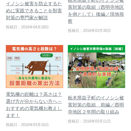
栃木県益子町のイノシシ被
イノシシ被害を防止するた
害対策の取組（西明寺地区
めに実践できることを獣害
を例として）後編／現地視
対策の専門家が解説
察
投稿日：2016年04月18日
【イノシシの止め刺し】補て
トレイルカメラ設置方法を工
投稿日：2016年03月30日
い具（保定具）を使って安全
夫して「空うち」を減らす～
に止め刺しを行う方法
失敗する設置例もご紹介～
メルマガ登録
お役立ち資料
電気柵の距離は？高さは？
栃木県益子町のイノシシ被
ご相談
オンライン
選び方が分からない方へ～
害対策の取組 前編／西明
お問い合わせ
ショップ
おすすめの電気柵お教えし
寺地区２年間の取り組み
ます！
投稿日：2016年03月11日
投稿日：2016年03月16日