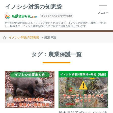
イノシシ対策の知恵袋
メニュー
▼キーワードから記事を探す
運営会社：株式会社 地域環境計画
野生動物の専門家によるイノシシ対策のためのブログ。イノシシの防除から捕獲、止め刺
し、解体まで、イノシシ被害を防ぐために役立つ情報を発信しています。
イノシシ対策の知恵袋
農業保護
▼カテゴリーから選ぶ
タグ：農業保護一覧
▼過去の記事